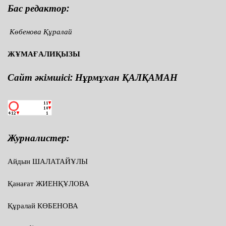
Бас редактор:
Көбенова Құралай
ЖҰМАҒАЛИҚЫЗЫ
Сайт әкімшісі: Нұрмұхан ҚАЛҚАМАН
Журналистер:
Айдын ШАЛАТАЙҰЛЫ
Қанағат ЖИЕНҚҰЛОВА
Құралай КӨБЕНОВА