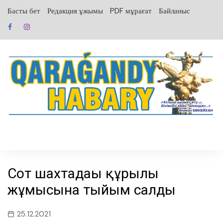
перейти
Басты бет
Редакция ұжымы
PDF мұрағат
Байланыс
к
содержанию
Сот шахтадағы құрылғы
жұмысына тыйым салды
25.12.2021