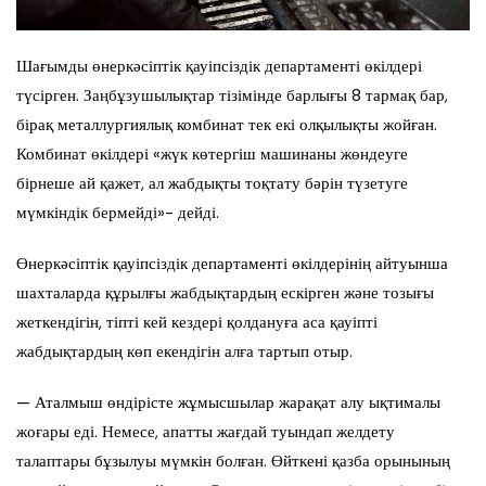
Шағымды өнеркәсіптік қауіпсіздік департаменті өкілдері
түсірген. Заңбұзушылықтар тізімінде барлығы 8 тармақ бар,
бірақ металлургиялық комбинат тек екі олқылықты жойған.
Комбинат өкілдері «жүк көтергіш машинаны жөндеуге
бірнеше ай қажет, ал жабдықты тоқтату бәрін түзетуге
мүмкіндік бермейді»- дейді.
Өнеркәсіптік қауіпсіздік департаменті өкілдерінің айтуынша
шахталарда құрылғы жабдықтардың ескірген және тозығы
жеткендігін, тіпті кей кездері қолдануға аса қауіпті
жабдықтардың көп екендігін алға тартып отыр.
— Аталмыш өндірісте жұмысшылар жарақат алу ықтималы
жоғары еді. Немесе, апатты жағдай туындап желдету
талаптары бұзылуы мүмкін болған. Өйткені қазба орынының