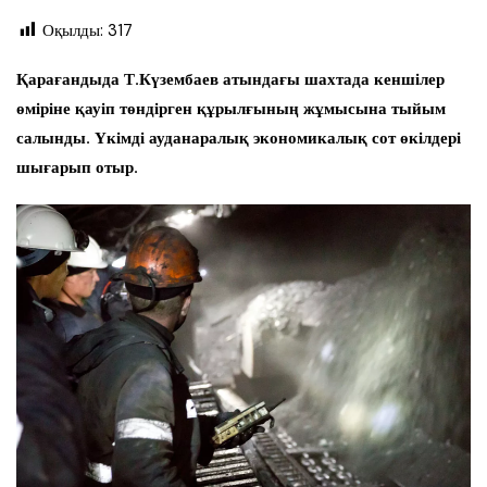
Оқылды:
317
Қарағандыда Т.Күзембаев атындағы шахтада кеншілер
өміріне қауіп төндірген құрылғының жұмысына тыйым
салынды. Үкімді ауданаралық экономикалық сот өкілдері
шығарып отыр.