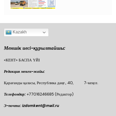
Kazakh
Меншік иесі-құрылтайшы:
«КЕНТ» БАСПА ҮЙІ
Редакция мекен-жайы:
Қарағанды қаласы, Республика даңғ., 40, 7-кеңсе.
Телефондар:
+77016246685
(Редактор)
Э-почта: izdomkent@mail.ru