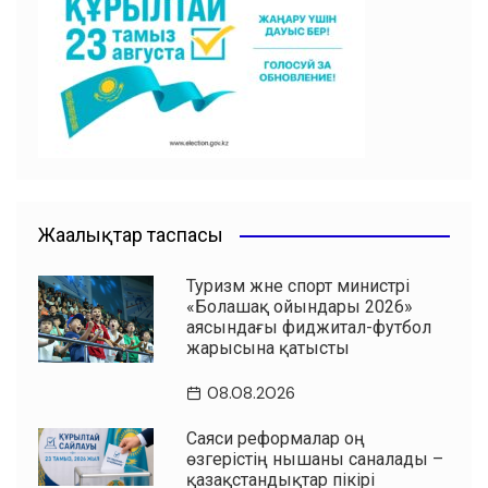
o
p
m
o
p
k
Жаңалықтар таспасы
Туризм және спорт министрі
«Болашақ ойындары 2026»
аясындағы фиджитал-футбол
жарысына қатысты
08.08.2026
Саяси реформалар оң
өзгерістің нышаны саналады –
қазақстандықтар пікірі