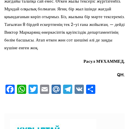
жағдайы талапқа сай емес. Өткен жылы тексеріс жүргізгенбіз.
Мұндай олқылық болмаған. Яғни, бір жыл ішінде жағдай
қиындағанын көріп отырмыз. Біз, жылына бір мәрте тексереміз.
Тағылған 8 бірдей ескертпенің тек 2-уі ғана жойылған, — дейді
Виктор Маркарянц өнеркәсіптік қауіпсіздік департаментінің
бөлім басшысы. Атап өткен жөн сот шешімі әлі де заңды
күшіне енген жоқ.
Расул МҰХАММЕД,
QH.
F
W
T
E
M
T
V
О
a
h
wi
m
ai
el
K
тп
c
at
tt
ai
l.R
e
ра
e
s
er
l
u
gr
ви
b
A
a
ть