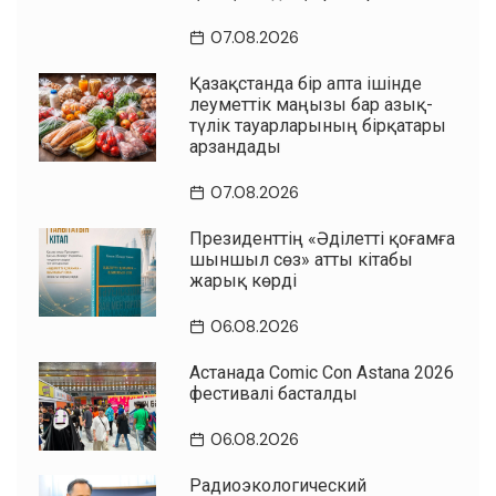
07.08.2026
Қазақстанда бір апта ішінде
әлеуметтік маңызы бар азық-
түлік тауарларының бірқатары
арзандады
07.08.2026
Президенттің «Әділетті қоғамға
шыншыл сөз» атты кітабы
жарық көрді
06.08.2026
Астанада Comic Con Astana 2026
фестивалі басталды
06.08.2026
Радиоэкологический