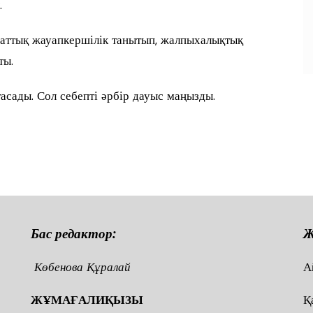
.
маттық жауапкершілік танытып, жалпыхалықтық
ты.
асады. Сол себепті әрбір дауыс маңызды.
п
и
Бас редактор:
Ж
Көбенова Құралай
А
ЖҰМАҒАЛИҚЫЗЫ
Қ