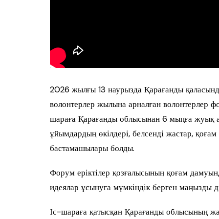
2026 жылғы 13 наурызда Қарағанды қаласынд
волонтерлер жылына арналған волонтерлер ф
шараға Қарағанды облысынан 6 мыңға жуық а
ұйымдардың өкілдері, белсенді жастар, қоғам
бастамашылары болды.
Форум еріктілер қозғалысының қоғам дамуынд
идеялар ұсынуға мүмкіндік берген маңызды д
Іс-шараға қатысқан Қарағанды облысының жаст