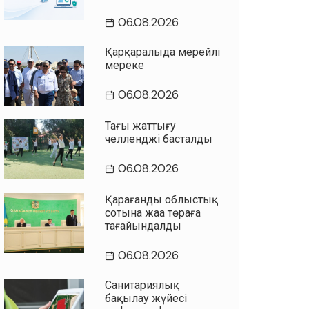
06.08.2026
Қарқаралыда мерейлі
мереке
06.08.2026
Таңғы жаттығу
челленджі басталды
06.08.2026
Қарағанды облыстық
сотына жаңа төраға
тағайындалды
06.08.2026
Санитариялық
бақылау жүйесі