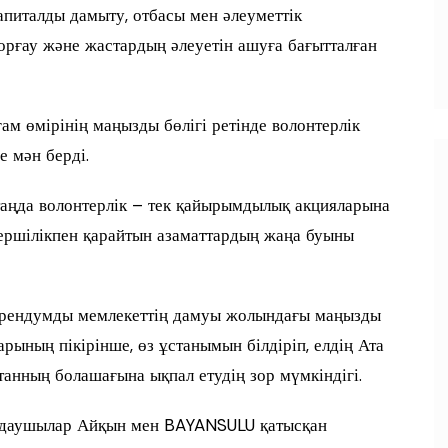
капиталды дамыту, отбасы мен әлеуметтік
орғау және жастардың әлеуетін ашуға бағытталған
м өмірінің маңызды бөлігі ретінде волонтерлік
 мән берді.
аңда волонтерлік – тек қайырымдылық акцияларына
кершілікпен қарайтын азаматтардың жаңа буыны
ерендумды мемлекеттің дамуы жолындағы маңызды
ының пікірінше, өз ұстанымын білдіріп, елдің Ата
танның болашағына ықпал етудің зор мүмкіндігі.
ындаушылар Айқын мен BAYANSULU қатысқан