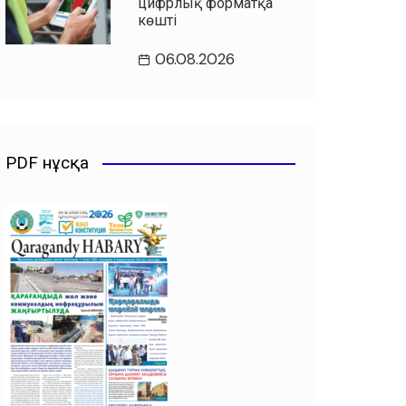
цифрлық форматқа
көшті
06.08.2026
PDF нұсқа