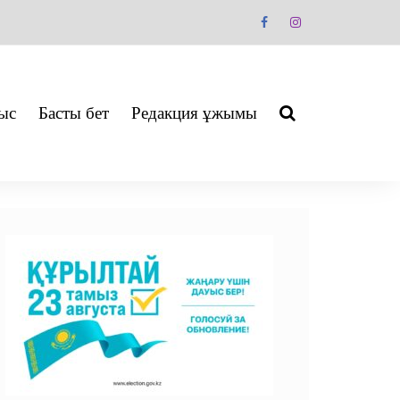
ыс
Басты бет
Редакция ұжымы