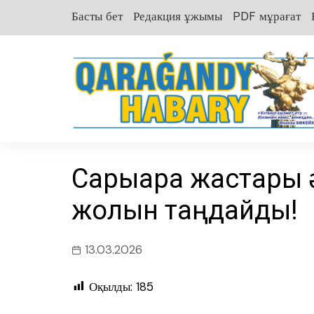
перейти
Басты бет
Редакция ұжымы
PDF мұрағат
к
содержанию
Сарыарқа жастары 
жолын таңдайды!
13.03.2026
Оқылды:
185