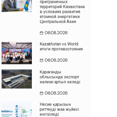
приграничных
территорий Казахстана
в условиях развития
атомной энергетики
Центральной Азии
06.08.2026
Kazakhstan vs World:
итоги противостояния
06.08.2026
Қарағанды
облысында экспорт
көлемі артып келеді
06.08.2026
Несие қарызын
реттеудің жаңа жүйесі
енгізіледі