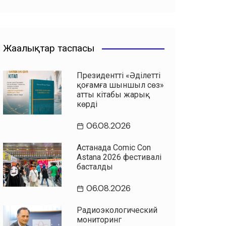
Жаңалықтар таспасы
Президенттің «Әділетті
қоғамға шыншыл сөз»
атты кітабы жарық
көрді
06.08.2026
Астанада Comic Con
Astana 2026 фестивалі
басталды
06.08.2026
Радиоэкологический
мониторинг