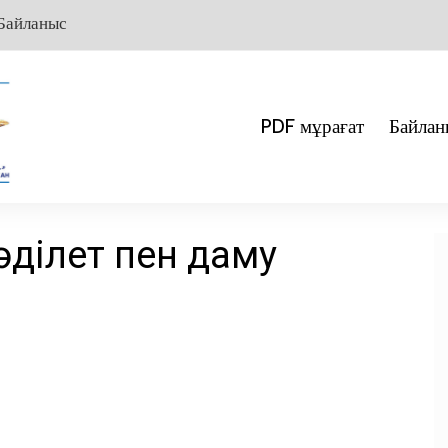
Байланыс
PDF мұрағат
Байлан
әділет пен даму