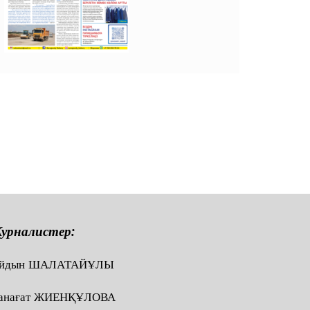
урналистер:
йдын ШАЛАТАЙҰЛЫ
анағат ЖИЕНҚҰЛОВА