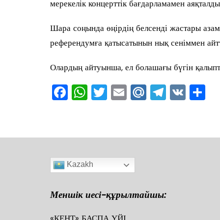
мерекелік концерттік бағдарламамен аяқталды
Шара соңында өңірдің белсенді жастары аза
референдумға қатысатынын нық сеніммен айт
Олардың айтуынша, ел болашағы бүгін қалыпт
F
W
T
E
M
T
V
О
a
h
wi
m
ai
el
K
т
c
at
tt
ai
l.R
e
ра
e
s
er
l
u
gr
в
b
A
a
ть
Kazakh
o
p
m
o
p
Меншік иесі-құрылтайшы:
k
«КЕНТ» БАСПА ҮЙІ