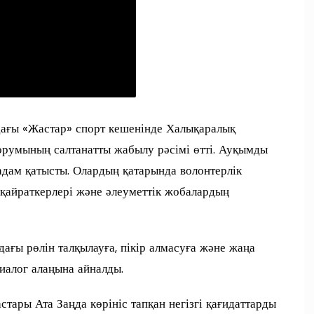
ағы «Жастар» спорт кешенінде Халықаралық
орумының салтанатты жабылу рәсімі өтті. Ауқымды
дам қатысты. Олардың қатарында волонтерлік
 қайраткерлері және әлеуметтік жобалардың
ағы рөлін талқылауға, пікір алмасуға және жаңа
иалог алаңына айналды.
ары Ата Заңда көрініс тапқан негізгі қағидаттарды