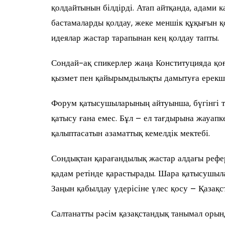
қолдайтынын білдірді. Атап айтқанда, адами 
бастамаларды қолдау, жеке меншік құқығын қ
идеялар жастар тарапынан кең қолдау тапты.
Сондай-ақ спикерлер жаңа Конституцияда қоға
қызмет пен қайырымдылықты дамытуға ерекше
Форум қатысушыларының айтуынша, бүгінгі т
қатысу ғана емес. Бұл – ел тағдырына жауап
қалыптасатын азаматтық кемелдік мектебі.
Сондықтан қарағандылық жастар алдағы реф
қадам ретінде қарастырады. Шара қатысушылар
Заңын қабылдау үдерісіне үлес қосу – Қазақс
Салтанатты рәсім қазақстандық танымал ор