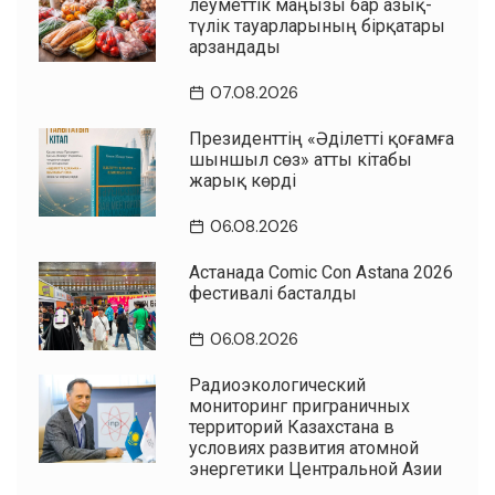
әлеуметтік маңызы бар азық-
түлік тауарларының бірқатары
арзандады
07.08.2026
Президенттің «Әділетті қоғамға
шыншыл сөз» атты кітабы
жарық көрді
06.08.2026
Астанада Comic Con Astana 2026
фестивалі басталды
06.08.2026
Радиоэкологический
мониторинг приграничных
территорий Казахстана в
условиях развития атомной
энергетики Центральной Азии