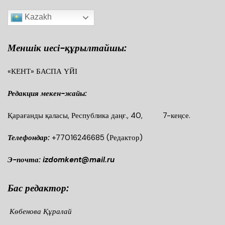
Kazakh
Меншік иесі-құрылтайшы:
«КЕНТ» БАСПА ҮЙІ
Редакция мекен-жайы:
Қарағанды қаласы, Республика даңғ., 40, 7-кеңсе.
Телефондар:
+77016246685
(Редактор)
Э-почта: izdomkent@mail.ru
Бас редактор:
Көбенова Құралай