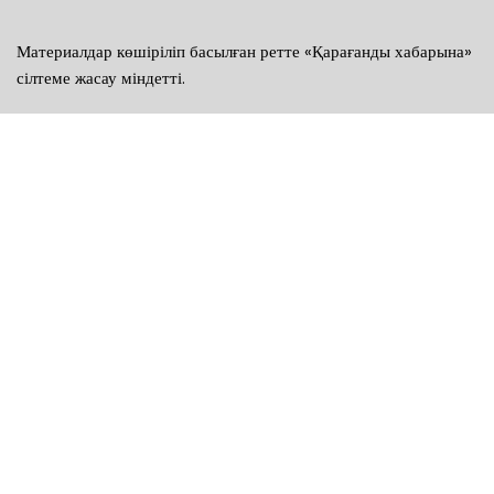
Материалдар көшіріліп басылған ретте «Қарағанды хабарына»
сілтеме жасау міндетті.