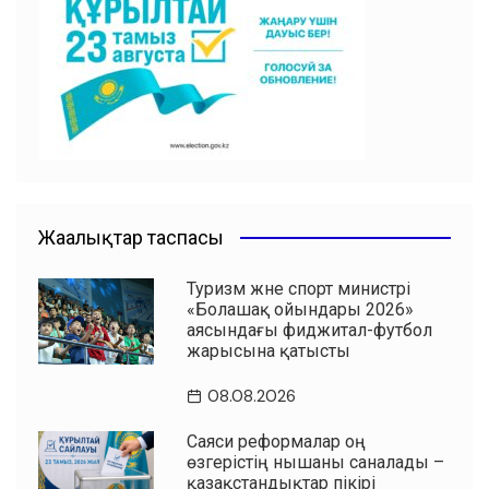
o
p
m
o
p
k
Жаңалықтар таспасы
Туризм және спорт министрі
«Болашақ ойындары 2026»
аясындағы фиджитал-футбол
жарысына қатысты
08.08.2026
Саяси реформалар оң
өзгерістің нышаны саналады –
қазақстандықтар пікірі