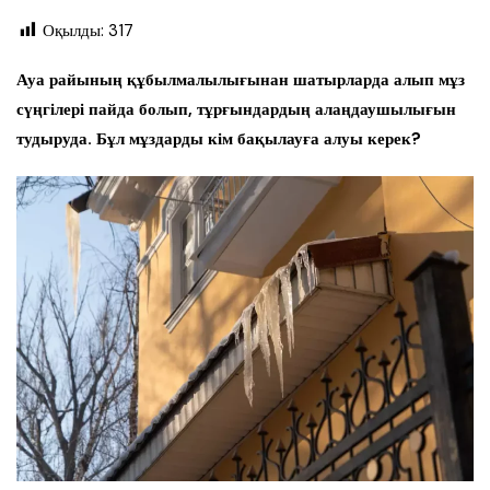
Оқылды:
317
Ауа райының құбылмалылығынан шатырларда алып мұз
сүңгілері пайда болып, тұрғындардың алаңдаушылығын
тудыруда. Бұл мұздарды кім бақылауға алуы керек?