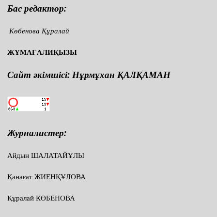
Бас редактор:
Көбенова Құралай
ЖҰМАҒАЛИҚЫЗЫ
Сайт әкімшісі: Нұрмұхан ҚАЛҚАМАН
Журналистер:
Айдын ШАЛАТАЙҰЛЫ
Қанағат ЖИЕНҚҰЛОВА
Құралай КӨБЕНОВА