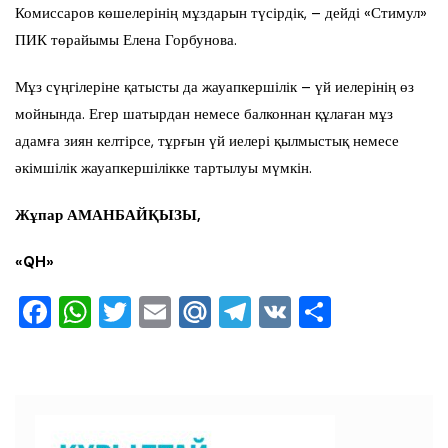
Комиссаров көшелерінің мұздарын түсірдік, – дейді «Стимул»
ПИК төрайымы Елена Горбунова.
Мұз сүңгілеріне қатысты да жауапкершілік – үй иелерінің өз
мойнында. Егер шатырдан немесе балконнан құлаған мұз
адамға зиян келтірсе, тұрғын үй иелері қылмыстық немесе
әкімшілік жауапкершілікке тартылуы мүмкін.
Жұпар АМАНБАЙҚЫЗЫ,
«QH»
F
W
T
E
M
T
V
О
a
h
wi
m
ai
el
K
тп
c
at
tt
ai
l.R
e
ра
e
s
er
l
u
gr
ви
b
A
a
ть