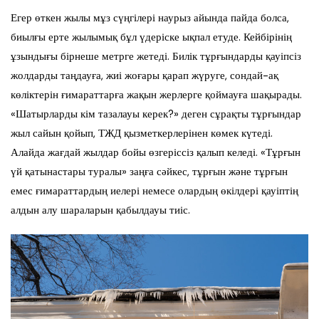
Егер өткен жылы мұз сүңгілері наурыз айында пайда болса,
биылғы ерте жылымық бұл үдеріске ықпал етуде. Кейбірінің
ұзындығы бірнеше метрге жетеді. Билік тұрғындарды қауіпсіз
жолдарды таңдауға, жиі жоғары қарап жүруге, сондай-ақ
көліктерін ғимараттарға жақын жерлерге қоймауға шақырады.
«Шатырларды кім тазалауы керек?» деген сұрақты тұрғындар
жыл сайын қойып, ТЖД қызметкерлерінен көмек күтеді.
Алайда жағдай жылдар бойы өзгеріссіз қалып келеді. «Тұрғын
үй қатынастары туралы» заңға сәйкес, тұрғын және тұрғын
емес ғимараттардың иелері немесе олардың өкілдері қауіптің
алдын алу шараларын қабылдауы тиіс.