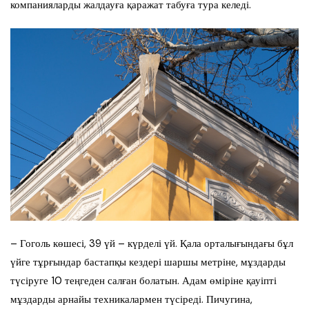
компанияларды жалдауға қаражат табуға тура келеді.
– Гоголь көшесі, 39 үй – күрделі үй. Қала орталығындағы бұл
үйге тұрғындар бастапқы кездері шаршы метріне, мұздарды
түсіруге 10 теңгеден салған болатын. Адам өміріне қауіпті
мұздарды арнайы техникалармен түсіреді. Пичугина,