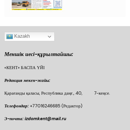
Kazakh
Меншік иесі-құрылтайшы:
«КЕНТ» БАСПА ҮЙІ
Редакция мекен-жайы:
Қарағанды қаласы, Республика даңғ., 40, 7-кеңсе.
Телефондар:
+77016246685
(Редактор)
Э-почта: izdomkent@mail.ru