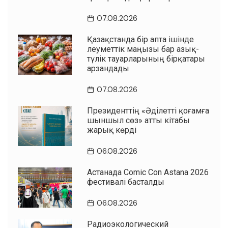
07.08.2026
Қазақстанда бір апта ішінде
әлеуметтік маңызы бар азық-
түлік тауарларының бірқатары
арзандады
07.08.2026
Президенттің «Әділетті қоғамға
шыншыл сөз» атты кітабы
жарық көрді
06.08.2026
Астанада Comic Con Astana 2026
фестивалі басталды
06.08.2026
Радиоэкологический