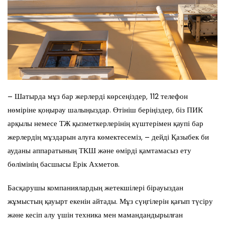
– Шатырда мұз бар жерлерді көрсеңіздер, 112 телефон
нөміріне қоңырау шалыңыздар. Өтініш беріңіздер, біз ПИК
арқылы немесе ТЖ қызметкерлерінің күштерімен қаупі бар
жерлердің мұздарын алуға көмектесеміз, – дейді Қазыбек би
ауданы аппаратының ТКШ және өмірді қамтамасыз ету
бөлімінің басшысы Ерік Ахметов.
Басқарушы компаниялардың жетекшілері бірауыздан
жұмыстың қауырт екенін айтады. Мұз сүңгілерін қағып түсіру
және кесіп алу үшін техника мен мамандандырылған