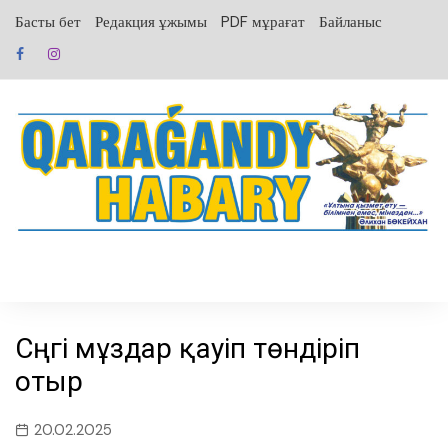
перейти
Басты бет
Редакция ұжымы
PDF мұрағат
Байланыс
к
содержанию
Сүңгі мұздар қауіп төндіріп
отыр
20.02.2025