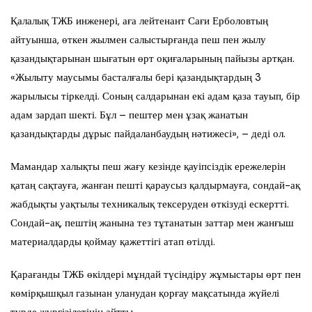
Қалалық ТЖБ инженері, аға лейтенант Сағи Ерболовтың
айтуынша, өткен жылмен салыстырғанда пеш пен жылу
қазандықтарынан шығатын өрт оқиғаларының пайызы артқан.
«Жылыту маусымы басталғалы бері қазандықтардың 3
жарылысы тіркелді. Соның салдарынан екі адам қаза тауып, бір
адам зардап шекті. Бұл – пештер мен ұзақ жанатын
қазандықтарды дұрыс пайдаланбаудың нәтижесі», – деді ол.
Мамандар халықты пеш жағу кезінде қауіпсіздік ережелерін
қатаң сақтауға, жанған пешті қараусыз қалдырмауға, сондай-ақ
жабдықты уақтылы техникалық тексеруден өткізуді ескертті.
Сондай-ақ, пештің жанына тез тұтанатын заттар мен жанғыш
материалдарды қоймау қажеттігі атап өтілді.
Қарағанды ТЖБ өкілдері мұндай түсіндіру жұмыстары өрт пен
көмірқышқыл газынан уланудан қорғау мақсатында жүйелі