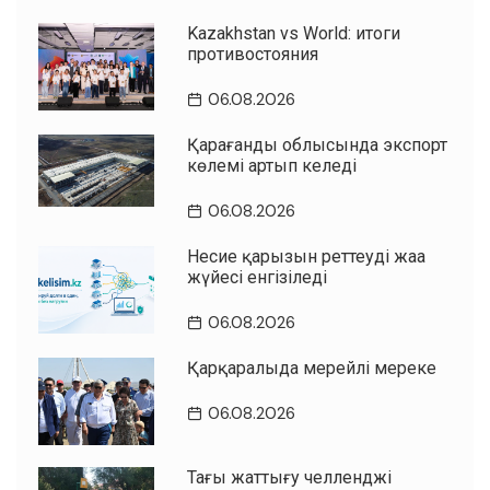
Kazakhstan vs World: итоги
противостояния
06.08.2026
Қарағанды облысында экспорт
көлемі артып келеді
06.08.2026
Несие қарызын реттеудің жаңа
жүйесі енгізіледі
06.08.2026
Қарқаралыда мерейлі мереке
06.08.2026
Таңғы жаттығу челленджі