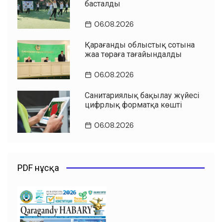
басталды
06.08.2026
Қарағанды облыстық сотына
жаңа төраға тағайындалды
06.08.2026
Санитариялық бақылау жүйесі
цифрлық форматқа көшті
06.08.2026
PDF нұсқа