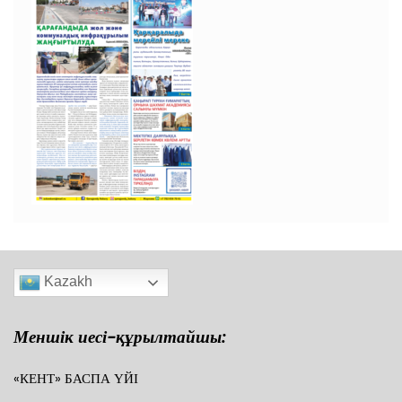
Kazakh
Меншік иесі-құрылтайшы:
«КЕНТ» БАСПА ҮЙІ