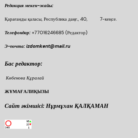
Редакция мекен-жайы:
Қарағанды қаласы, Республика даңғ., 40, 7-кеңсе.
Телефондар:
+77016246685
(Редактор)
Э-почта: izdomkent@mail.ru
Бас редактор:
Көбенова Құралай
ЖҰМАҒАЛИҚЫЗЫ
Сайт әкімшісі: Нұрмұхан ҚАЛҚАМАН