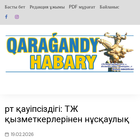
перейти
Басты бет
Редакция ұжымы
PDF мұрағат
Байланыс
к
содержанию
Өрт қауіпсіздігі: ТЖ
қызметкерлерінен нұсқаулық
19.02.2026