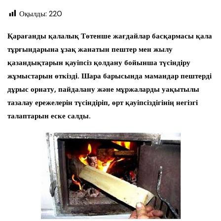
Оқылды:
220
Қарағанды қалалық Төтенше жағдайлар басқармасы қала
тұрғындарына ұзақ жанатын пештер мен жылу
қазандықтарын қауіпсіз қолдану бойынша түсіндіру
жұмыстарын өткізді. Шара барысында мамандар пештерді
дұрыс орнату, пайдалану және мұржаларды уақытылы
тазалау ережелерін түсіндіріп, өрт қауіпсіздігінің негізгі
талаптарын еске салды.