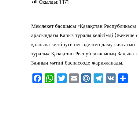
Оқылды:
1 171
Мемлекет басшысы «Қазақстан Республикасы
арасындағы Қарыз туралы келісімді (Жекеше
қалпына келтіруге негізделген даму саясаты
туралы» Қазақстан Республикасының Заңына қ
Заңның мәтіні баспасөзде жарияланады.
F
W
T
E
M
T
V
О
a
h
wi
m
ai
el
K
т
c
at
tt
ai
l.R
e
ра
e
s
er
l
u
gr
в
b
A
a
ть
o
p
m
o
p