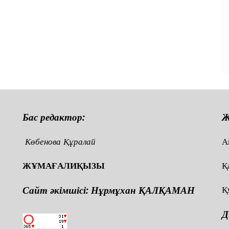
Бас редактор:
Ж
Көбенова Құралай
А
ЖҰМАҒАЛИҚЫЗЫ
Қ
Сайт әкімшісі: Нұрмұхан ҚАЛҚАМАН
Қ
Д
,