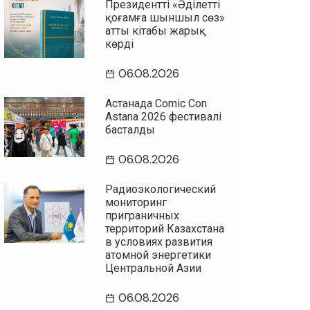
Президенттің «Әділетті
қоғамға шыншыл сөз»
атты кітабы жарық
көрді
06.08.2026
Астанада Comic Con
Astana 2026 фестивалі
басталды
06.08.2026
Радиоэкологический
мониторинг
приграничных
территорий Казахстана
в условиях развития
атомной энергетики
Центральной Азии
06.08.2026