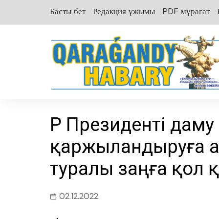
перейти
Басты бет
Редакция ұжымы
PDF мұрағат
к
содержанию
ҚР Президенті даму
қаржыландыруға а
туралы заңға қол 
02.12.2022