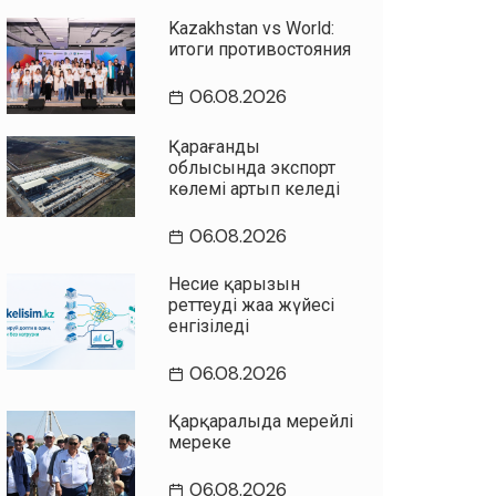
Kazakhstan vs World:
итоги противостояния
06.08.2026
Қарағанды
облысында экспорт
көлемі артып келеді
06.08.2026
Несие қарызын
реттеудің жаңа жүйесі
енгізіледі
06.08.2026
Қарқаралыда мерейлі
мереке
06.08.2026