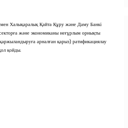
 мен Халықаралық Қайта Құру және Даму Банкі
 секторға және экономиканы неғұрлым орнықты
н қаржыландыруға арналған қарыз) ратификациялау
ол қойды.
п
и