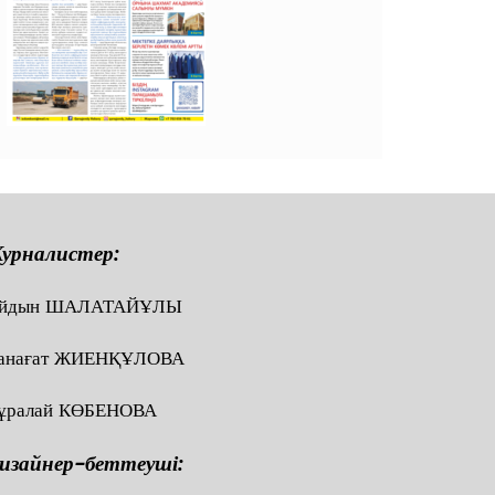
урналистер:
йдын ШАЛАТАЙҰЛЫ
анағат ЖИЕНҚҰЛОВА
ұралай КӨБЕНОВА
изайнер-беттеуші: