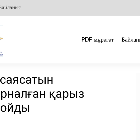
Байланыс
PDF мұрағат
Байлан
 саясатын
рналған қарыз
қойды