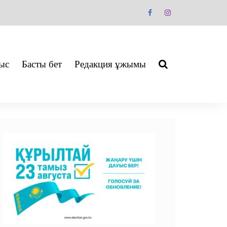
ыс
Басты бет
Редакция ұжымы