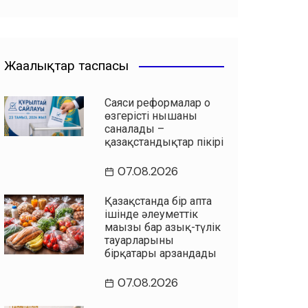
Жаңалықтар таспасы
Саяси реформалар оң
өзгерістің нышаны
саналады –
қазақстандықтар пікірі
07.08.2026
Қазақстанда бір апта
ішінде әлеуметтік
маңызы бар азық-түлік
тауарларының
бірқатары арзандады
07.08.2026