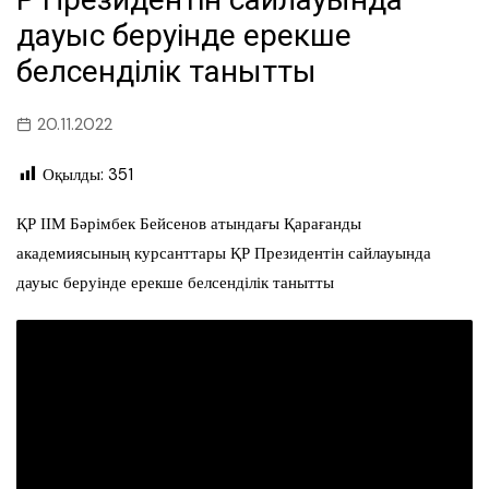
дауыс беруінде ерекше
белсенділік танытты
20.11.2022
Оқылды:
351
ҚР ІІМ Бәрімбек Бейсенов атындағы Қарағанды
академиясының курсанттары ҚР Президентін сайлауында
дауыс беруінде ерекше белсенділік танытты