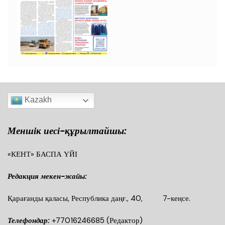
Kazakh
Меншік иесі-құрылтайшы:
«КЕНТ» БАСПА ҮЙІ
Редакция мекен-жайы:
Қарағанды қаласы, Республика даңғ., 40, 7-кеңсе.
Телефондар:
+77016246685
(Редактор)