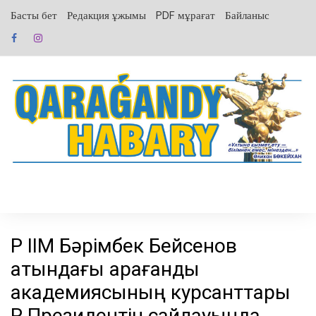
перейти
Басты бет
Редакция ұжымы
PDF мұрағат
Байланыс
к
содержанию
ҚР ІІМ Бәрімбек Бейсенов
атындағы Қарағанды
академиясының курсанттары
ҚР Президентін сайлауында