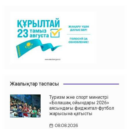
c
at
tt
ai
l.R
e
ра
e
s
er
l
u
gr
ви
b
A
a
ть
o
p
m
o
p
k
Жаңалықтар таспасы
Туризм және спорт министрі
«Болашақ ойындары 2026»
аясындағы фиджитал-футбол
жарысына қатысты
08.08.2026