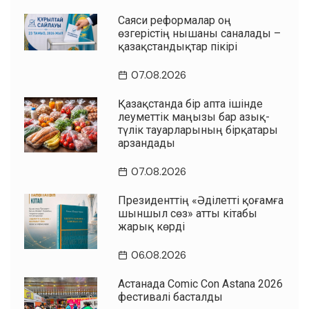
Саяси реформалар оң
өзгерістің нышаны саналады –
қазақстандықтар пікірі
07.08.2026
Қазақстанда бір апта ішінде
әлеуметтік маңызы бар азық-
түлік тауарларының бірқатары
арзандады
07.08.2026
Президенттің «Әділетті қоғамға
шыншыл сөз» атты кітабы
жарық көрді
06.08.2026
Астанада Comic Con Astana 2026
фестивалі басталды