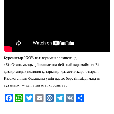
Курсанттар 100% қатысуымен ерекшеленді
«Біз Отанымыздың болашағына бей-жай қарамаймыз. Біз
қазақстандық полиция қатарында қызмет атқара отырып,
Қазақстанның болашағы үшін дауыс беретінімізді мақтан
тұтамыз», — деп атап өтті курсанттар
F
W
T
E
M
T
V
О
a
h
wi
m
ai
el
K
тп