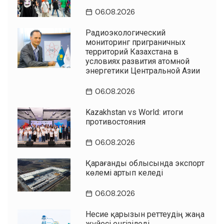
06.08.2026
Радиоэкологический
мониторинг приграничных
территорий Казахстана в
условиях развития атомной
энергетики Центральной Азии
06.08.2026
Kazakhstan vs World: итоги
противостояния
06.08.2026
Қарағанды облысында экспорт
көлемі артып келеді
06.08.2026
Несие қарызын реттеудің жаңа
жүйесі енгізіледі