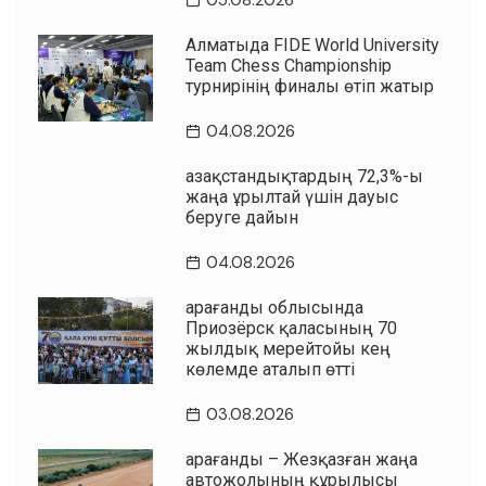
05.08.2026
Алматыда FIDE World University
Team Chess Championship
турнирінің финалы өтіп жатыр
04.08.2026
Қазақстандықтардың 72,3%-ы
жаңа Құрылтай үшін дауыс
беруге дайын
04.08.2026
Қарағанды облысында
Приозёрск қаласының 70
жылдық мерейтойы кең
көлемде аталып өтті
03.08.2026
Қарағанды – Жезқазған жаңа
автожолының құрылысы