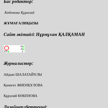
Бас редактор:
Көбенова Құралай
ЖҰМАҒАЛИҚЫЗЫ
Сайт әкімшісі: Нұрмұхан ҚАЛҚАМАН
Журналистер:
Айдын ШАЛАТАЙҰЛЫ
Қанағат ЖИЕНҚҰЛОВА
Құралай КӨБЕНОВА
Дизайнер-беттеуші: