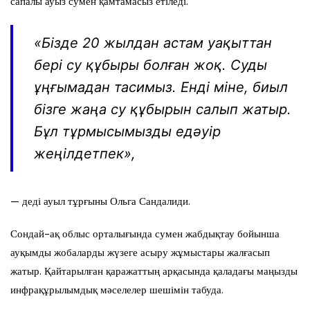
сапалы ауыз сумен қамтамасыз етіледі.
«Бізде 20 жылдан астам уақыттан
бері су құбыры болған жоқ. Суды
ұңғымадан тасимыз. Енді міне, биыл
бізге жаңа су құбырын салып жатыр.
Бұл тұрмысымызды едәуір
жеңілдетпек»,
— деді ауыл тұрғыны Ольга Сандалиди.
Сондай-ақ облыс орталығында сумен жабдықтау бойынша
ауқымды жобаларды жүзеге асыру жұмыстары жалғасып
жатыр. Қайтарылған қаражаттың арқасында қаладағы маңызды
инфрақұрылымдық мәселелер шешімін табуда.