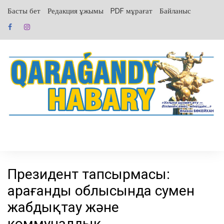
перейти
Басты бет
Редакция ұжымы
PDF мұрағат
Байланыс
к
содержанию
Президент тапсырмасы:
Қарағанды облысында сумен
жабдықтау және
коммуналдық