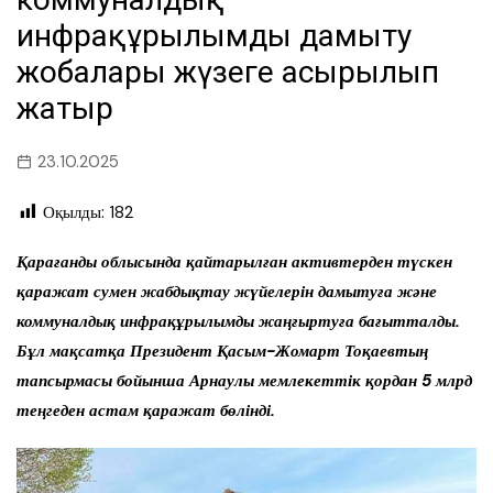
инфрақұрылымды дамыту
жобалары жүзеге асырылып
жатыр
23.10.2025
Оқылды:
182
Қарағанды облысында қайтарылған активтерден түскен
қаражат сумен жабдықтау жүйелерін дамытуға және
коммуналдық инфрақұрылымды жаңғыртуға бағытталды.
Бұл мақсатқа Президент Қасым-Жомарт Тоқаевтың
тапсырмасы бойынша Арнаулы мемлекеттік қордан 5 млрд
теңгеден астам қаражат бөлінді.