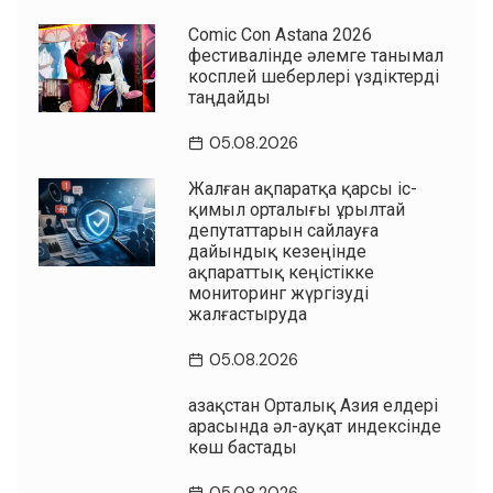
Comic Con Astana 2026
фестивалінде әлемге танымал
косплей шеберлері үздіктерді
таңдайды
05.08.2026
Жалған ақпаратқа қарсы іс-
қимыл орталығы Құрылтай
депутаттарын сайлауға
дайындық кезеңінде
ақпараттық кеңістікке
мониторинг жүргізуді
жалғастыруда
05.08.2026
Қазақстан Орталық Азия елдері
арасында әл-ауқат индексінде
көш бастады