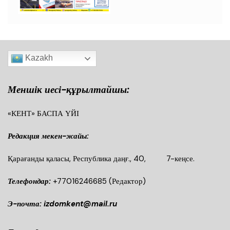
Kazakh
Меншік иесі-құрылтайшы:
«КЕНТ» БАСПА ҮЙІ
Редакция мекен-жайы:
Қарағанды қаласы, Республика даңғ., 40, 7-кеңсе.
Телефондар:
+77016246685
(Редактор)
Э-почта: izdomkent@mail.ru