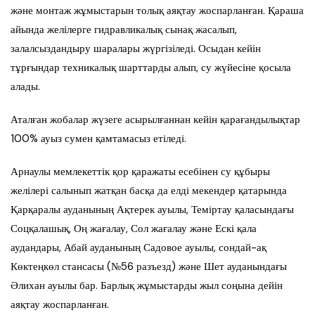
және монтаж жұмыстарын толық аяқтау жоспарланған. Қараша
айында желілерге гидравликалық сынақ жасалып,
залалсыздандыру шаралары жүргізіледі. Осыдан кейін
тұрғындар техникалық шарттарды алып, су жүйесіне қосыла
алады.
Аталған жобалар жүзеге асырылғаннан кейін қарағандылықтар
100% ауыз сумен қамтамасыз етіледі.
Арнаулы мемлекеттік қор қаражаты есебінен су құбыры
желілері салынып жатқан басқа да елді мекендер қатарында
Қарқаралы ауданының Ақтерек ауылы, Теміртау қаласындағы
Соцқалашық, Оң жағалау, Сол жағалау және Ескі қала
аудандары, Абай ауданының Садовое ауылы, сондай-ақ
Көктеңкөл стансасы (№56 разъезд) және Шет ауданындағы
Әлихан ауылы бар. Барлық жұмыстарды жыл соңына дейін
аяқтау жоспарланған.