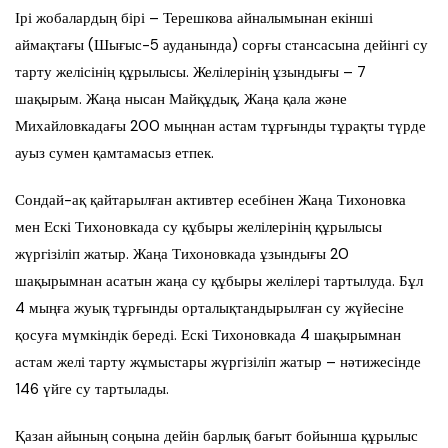
Ірі жобалардың бірі – Терешкова айналымынан екінші
аймақтағы (Шығыс-5 ауданында) сорғы стансасына дейінгі су
тарту желісінің құрылысы. Желілерінің ұзындығы – 7
шақырым. Жаңа нысан Майқұдық, Жаңа қала және
Михайловкадағы 200 мыңнан астам тұрғынды тұрақты түрде
ауыз сумен қамтамасыз етпек.
Сондай-ақ қайтарылған активтер есебінен Жаңа Тихоновка
мен Ескі Тихоновкада су құбыры желілерінің құрылысы
жүргізіліп жатыр. Жаңа Тихоновкада ұзындығы 20
шақырымнан асатын жаңа су құбыры желілері тартылуда. Бұл
4 мыңға жуық тұрғынды орталықтандырылған су жүйесіне
қосуға мүмкіндік береді. Ескі Тихоновкада 4 шақырымнан
астам желі тарту жұмыстары жүргізіліп жатыр – нәтижесінде
146 үйге су тартылады.
Қазан айының соңына дейін барлық бағыт бойынша құрылыс