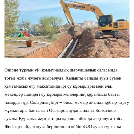
Өңірде тұрғын үй-коммуналдық шаруашылық саласында
тоғыз жоба жүзеге асырылуда. Халықты сапалы ауыз сумен
қамтамасыз ету мақсатында ірі су құбырлары мен елді
мекендер ішіндегі су құбыры желілерінің құрылысы басты
назарда тұр. Солардың бірі – биыл мамыр айында құбыр тарту
жұмыстары басталған Осакаров ауданындағы Колхозное
ауылы. Құрылыс жұмыстары қараша айында аяқталуға тиіс.
Желілер пайдалануға берілгеннен кейін 400 ауыл тұрғыны