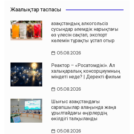
Жаңалықтар таспасы
Қазақстандық алкогольсіз
сусындар әлемдік нарықтағы
өз үлесін сақтап, экспорт
көлемін тұрақты ұстап отыр
05.08.2026
Реактор – «Росатомдікі». Ал
халықаралық консорциумның
міндеті неде? | Деректі фильм
05.08.2026
Шығыс Қазақстандағы
сарапшылар алаңында жаңа
Құрылтайдағы өңірлердің
өкілдігі талқыланды
05.08.2026