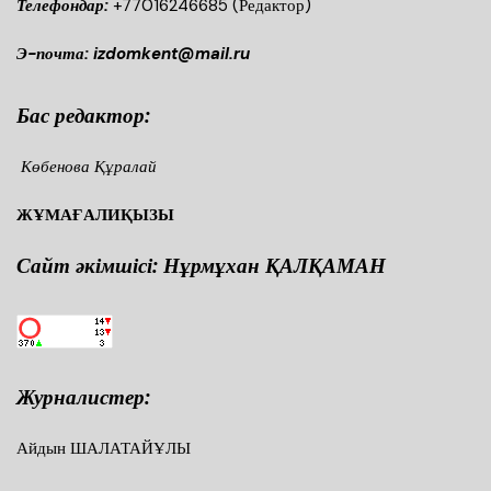
Телефондар:
+77016246685
(Редактор)
Э-почта: izdomkent@mail.ru
Бас редактор:
Көбенова Құралай
ЖҰМАҒАЛИҚЫЗЫ
Сайт әкімшісі: Нұрмұхан ҚАЛҚАМАН
Журналистер:
Айдын ШАЛАТАЙҰЛЫ