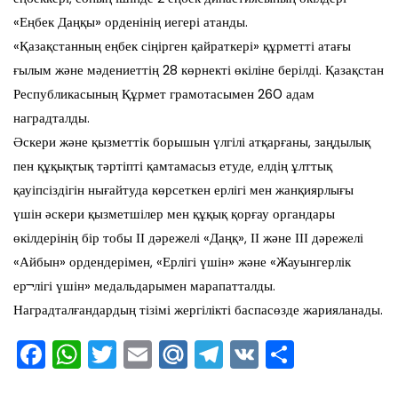
«Еңбек Даңқы» орденінің иегері атанды.
«Қазақстанның еңбек сіңірген қайраткері» құрметті атағы
ғылым және мәдениеттің 28 көрнекті өкіліне берілді. Қазақстан
Республикасының Құрмет грамотасымен 260 адам
наградталды.
Әскери және қызметтік борышын үлгілі атқарғаны, заңдылық
пен құқықтық тәртіпті қамтамасыз етуде, елдің ұлттық
қауіпсіздігін нығайтуда көрсеткен ерлігі мен жанқиярлығы
үшін әскери қызметшілер мен құқық қорғау органдары
өкілдерінің бір тобы ІІ дәрежелі «Даңқ», ІІ және ІІІ дәрежелі
«Айбын» ордендерімен, «Ерлігі үшін» және «Жауынгерлік
ер¬лігі үшін» медальдарымен марапатталды.
Наградталғандардың тізімі жергілікті баспасөзде жарияланады.
F
W
T
E
M
T
V
О
a
h
wi
m
ai
el
K
тп