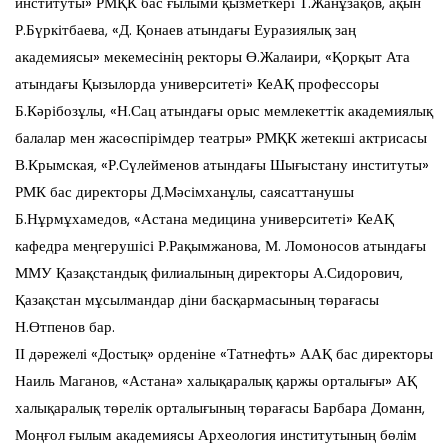
институты» РМҚК бас ғылыми қызметкері Т.Жанұзақов, ақын
Р.Бүркітбаева, «Д. Қонаев атындағы Еуразиялық заң
академиясы» мекемесінің ректоры Ө.Жалаири, «Қорқыт Ата
атындағы Қызылорда университеті» КеАҚ профессоры
Б.Кәрібозұлы, «Н.Сац атындағы орыс мемлекеттік академиялық
балалар мен жасөспірімдер театры» РМҚК жетекші актрисасы
В.Крымская, «Р.Сүлейменов атындағы Шығыстану институты»
РМК бас директоры Д.Мәсімханұлы, саясаттанушы
Б.Нұрмұхамедов, «Астана медицина университеті» КеАҚ
кафедра меңгерушісі Р.Рақымжанова, М. Ломоносов атындағы
ММУ Қазақстандық филиалының директоры А.Сидорович,
Қазақстан мұсылмандар діни басқармасының төрағасы
Н.Өтпенов бар.
ІІ дәрежелі «Достық» орденіне «Татнефть» ААҚ бас директоры
Наиль Маганов, «Астана» халықаралық қаржы орталығы» АҚ
халықаралық төрелік орталығының төрағасы Барбара Доманн,
Моңғол ғылым академиясы Археология институтының бөлім