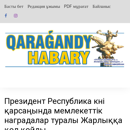
перейти
Басты бет
Редакция ұжымы
PDF мұрағат
Байланыс
к
содержанию
Президент Республика күні
қарсаңында мемлекеттік
наградалар туралы Жарлыққа
қол қойды