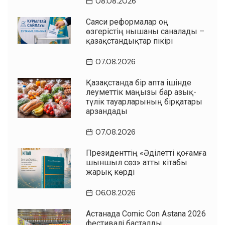
08.08.2026
Саяси реформалар оң
өзгерістің нышаны саналады –
қазақстандықтар пікірі
07.08.2026
Қазақстанда бір апта ішінде
әлеуметтік маңызы бар азық-
түлік тауарларының бірқатары
арзандады
07.08.2026
Президенттің «Әділетті қоғамға
шыншыл сөз» атты кітабы
жарық көрді
06.08.2026
Астанада Comic Con Astana 2026
фестивалі басталды