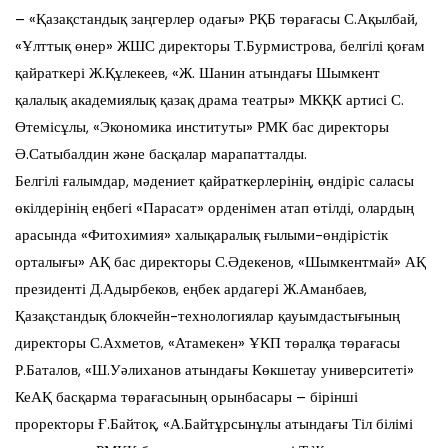
– «Қазақстандық заңгерлер одағы» РҚБ төрағасы С.Ақылбай,
«Ұлттық өнер» ЖШС директоры Т.Бурмистрова, белгілі қоғам
қайраткері Ж.Құлекеев, «Ж. Шанин атындағы Шымкент
қалалық академиялық қазақ драма театры» МКҚК артисі С.
Өтемісұлы, «Экономика институты» РМК бас директоры
Ә.Сатыбалдин және басқалар марапатталды.
Белгілі ғалымдар, мәдениет қайраткерлерінің, өндіріс саласы
өкілдерінің еңбегі «Парасат» орденімен атап өтілді, олардың
арасында «Фитохимия» халықаралық ғылыми-өндірістік
орталығы» АҚ бас директоры С.Әдекенов, «Шымкентмай» АҚ
президенті Д.Адырбеков, еңбек ардагері Ж.Аманбаев,
Қазақстандық блокчейн-технологиялар қауымдастығының
директоры С.Ахметов, «Атамекен» ҰКП төралқа төрағасы
Р.Баталов, «Ш.Уәлиханов атындағы Көкшетау университеті»
КеАҚ басқарма төрағасының орынбасары – бірінші
проректоры Ғ.Байтоқ, «А.Байтұрсынұлы атындағы Тіл білімі