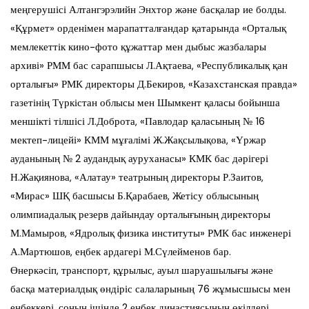
меңгерушісі Алтангэрэлийн Энхтор және басқалар ие болды.
«Құрмет» орденімен марапатталғандар қатарында «Орталық
мемлекеттік кино-фото құжаттар мен дыбыс жазбалары
архиві» РММ бас сарапшысы Л.Ақтаева, «Республикалық қан
орталығы» РМК директоры Д.Бекиров, «Казахстанская правда»
газетінің Түркістан облысы мен Шымкент қаласы бойынша
меншікті тілшісі Л.Доброта, «Павлодар қаласының № 16
мектеп-лицейі» КММ мұғалімі Ж.Жақсылықова, «Үржар
ауданының № 2 аудандық ауруханасы» КМК бас дәрігері
Н.Жақиянова, «Алатау» театрының директоры Р.Заитов,
«Мирас» ШҚ басшысы Б.Қарабаев, Жетісу облысының
олимпиадалық резерв дайындау орталығының директоры
М.Мамыров, «Ядролық физика институты» РМК бас инженері
А.Мартюшов, еңбек ардагері М.Сүлейменов бар.
Өнеркәсіп, транспорт, құрылыс, ауыл шаруашылығы және
басқа материалдық өндіріс салаларының 76 жұмысшысы мен
еңбеккері, соның ішінде 2 еңбек династиясының өкілдері