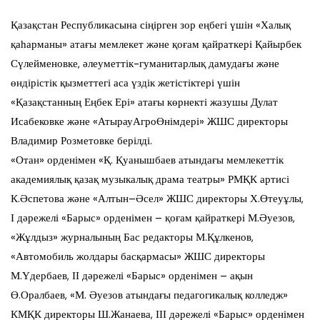
Қазақстан Республикасына сіңірген зор еңбегі үшін «Халық
қаһарманы» атағы мемлекет және қоғам қайраткері Қайырбек
Сүлейменовке, әлеуметтік-гуманитарлық дамудағы және
өндірістік қызметтегі аса үздік жетістіктері үшін
«Қазақстанның Еңбек Ері» атағы көрнекті жазушы Дулат
Исабековке және «АтырауАгроӨнімдері» ЖШС директоры
Владимир Розметовке берілді.
«Отан» орденімен «Қ. Қуанышбаев атындағы мемлекеттік
академиялық қазақ музыкалық драма театры» РМҚК артисі
К.Әспетова және «Алтын–Әсел» ЖШС директоры Х.Өтеуұлы,
І дәрежелі «Барыс» орденімен – қоғам қайраткері М.Әуезов,
«Жұлдыз» журналының Бас редакторы М.Құлкенов,
«Автомобиль жолдары басқармасы» ЖШС директоры
М.Үдербаев, ІІ дәрежелі «Барыс» орденімен – ақын
Ө.Оралбаев, «М. Әуезов атындағы педагогикалық колледж»
КМҚК директоры Ш.Жанаева, ІІІ дәрежелі «Барыс» орденімен