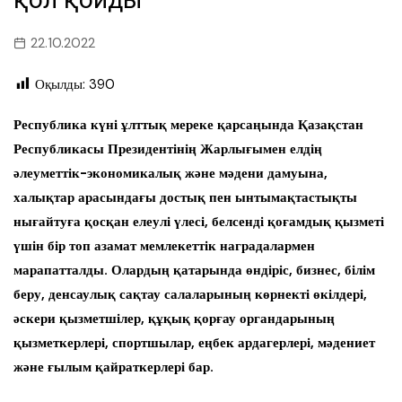
22.10.2022
Оқылды:
390
Республика күні ұлттық мереке қарсаңында Қазақстан
Республикасы Президентінің Жарлығымен елдің
әлеуметтік-экономикалық және мәдени дамуына,
халықтар арасындағы достық пен ынтымақтастықты
нығайтуға қосқан елеулі үлесі, белсенді қоғамдық қызметі
үшін бір топ азамат мемлекеттік наградалармен
марапатталды. Олардың қатарында өндіріс, бизнес, білім
беру, денсаулық сақтау салаларының көрнекті өкілдері,
әскери қызметшілер, құқық қорғау органдарының
қызметкерлері, спортшылар, еңбек ардагерлері, мәдениет
және ғылым қайраткерлері бар.