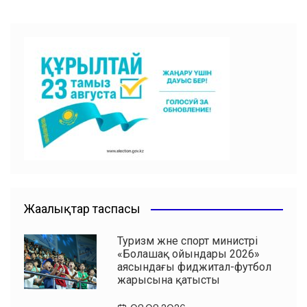
c
at
tt
ai
l.R
e
ра
e
s
er
l
u
gr
ви
b
A
a
ть
o
p
m
o
p
k
Жаңалықтар таспасы
Туризм және спорт министрі
«Болашақ ойындары 2026»
аясындағы фиджитал-футбол
жарысына қатысты