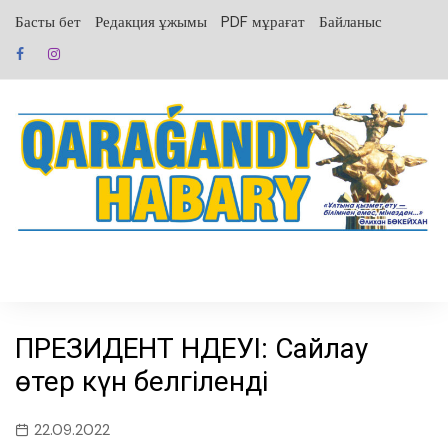
перейти
Басты бет
Редакция ұжымы
PDF мұрағат
Байланыс
к
содержанию
ПРЕЗИДЕНТ ҮНДЕУІ: Cайлау
өтер күн белгіленді
22.09.2022