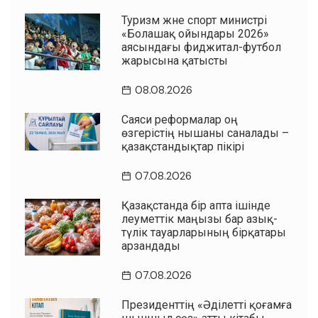
Туризм және спорт министрі
«Болашақ ойындары 2026»
аясындағы фиджитал-футбол
жарысына қатысты
08.08.2026
Саяси реформалар оң
өзгерістің нышаны саналады –
қазақстандықтар пікірі
07.08.2026
Қазақстанда бір апта ішінде
әлеуметтік маңызы бар азық-
түлік тауарларының бірқатары
арзандады
07.08.2026
Президенттің «Әділетті қоғамға