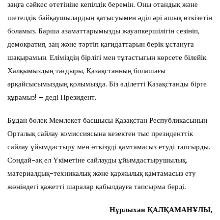
заңға сәйкес өтетініне кепілдік беремін. Оны отандық және
шетелдік байқаушылардың қатысуымен әділ әрі ашық өткізетін
боламыз. Барша азаматтарымызды жауапкершілігін сезініп,
демократия, заң және тәртіп қағидаттарын берік ұстануға
шақырамын. Еліміздің бірлігі мен тұтастығын көрсете білейік.
Халқымыздың тағдыры, Қазақстанның болашағы
әрқайсысымыздың қолымызда. Біз әділетті Қазақстанды бірге
құрамыз! – деді Президент.
Бұдан бөлек Мемлекет басшысы Қазақстан Республикасының
Орталық сайлау комиссиясына кезектен тыс президенттік
сайлау ұйымдастыру мен өткізуді қамтамасыз етуді тапсырды.
Сондай-ақ ел Үкіметіне сайлауды ұйымдастырушылық,
материалдық-техникалық және қаржылық қамтамасыз ету
жөніндегі қажетті шаралар қабылдауға тапсырма берді.
Нұрлыхан ҚАЛҚАМАНҰЛЫ,