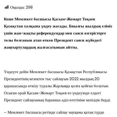
Оқылды:
298
Кеше Мемлекет басшысы Қасым-Жомарт Тоқаев
Қазақстан халқына үндеу жасады. Биылғы жылдың еліміз
үшін жан-жақты референдумдар мен саяси өзгерістерге
толы болғанын атап өткен Президент саяси жүйедегі
жаңғыртулардың жалғасатынын айтты.
Үндеуге дейін Мемлекет басшысы Қазақстан Республикасы
Президентінің кезектен тыс сайлауын 2022 жылдың 20
қарашасында өткізу туралы Жарлыққа қолға қойған болатын.
Осыған орай Қасым-Жомарт Тоқаев өз үндеуінде елдегі
Президент сайлауының барынша әділ өтетініне кепілдік берді.
– Мемлекет басшысы ретінде сайлау науқаны қатаң түрде