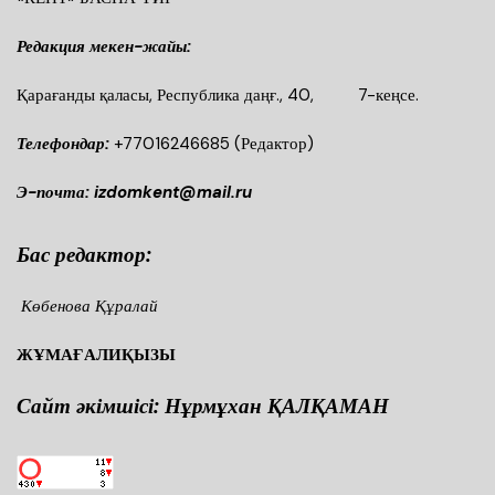
Редакция мекен-жайы:
Қарағанды қаласы, Республика даңғ., 40, 7-кеңсе.
Телефондар:
+77016246685
(Редактор)
Э-почта: izdomkent@mail.ru
Бас редактор:
Көбенова Құралай
ЖҰМАҒАЛИҚЫЗЫ
Сайт әкімшісі: Нұрмұхан ҚАЛҚАМАН