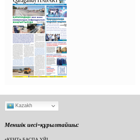
Kazakh
Меншік иесі-құрылтайшы:
«КЕНТ» БАСПА ҮЙІ