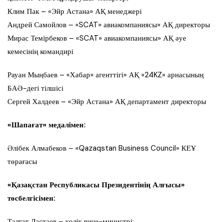
Клим Пак – «Эйр Астана» АҚ менеджері
Андрей Самойлов – «SCAT» авиакомпаниясы» АҚ директоры
Мирас Темірбеков – «SCAT» авиакомпаниясы» АҚ әуе
кемесінің командирі
Рауан Мыңбаев – «Хабар» агенттігі» АҚ «24KZ» арнасының
БАӘ-дегі тілшісі
Сергей Халдеев – «Эйр Астана» АҚ департамент директоры
«Шапағат» медалімен:
Әлібек Алмабеков – «Qazaqstan Business Council» КЕҰ
төрағасы
«Қазақстан Республикасы Президентінің Алғысы»
төсбелгісімен:
Талғат Ластаев – көлік вице-министрі;