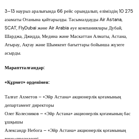
3–13 наурыз аралығында 66 рейс орындалып, еліміздің 10 275
азаматы Отанына қайтарылды. Тасымалдауды Air Astana,
SCAT, FlyDubai және Air Arabia әуе компаниялары Дубай,
Шарджа, Джидда, Медина және Маскаттан Алматы, Астана,
Атырау, Ақтау және Шымкент бағыттары бойынша жүзеге
асырды.
Мараптталғандар:
«Құрмет» орденімен:
Талғат Ахметов – «Эйр Астана» акционерлік қоғамының
департамент директоры
Олег Колесников – «Эйр Астана» акционерлік қоғамының бас
ұшқышы
Александр Небога – «Эйр Астана» акционерлік қоғамының
вице-президенті