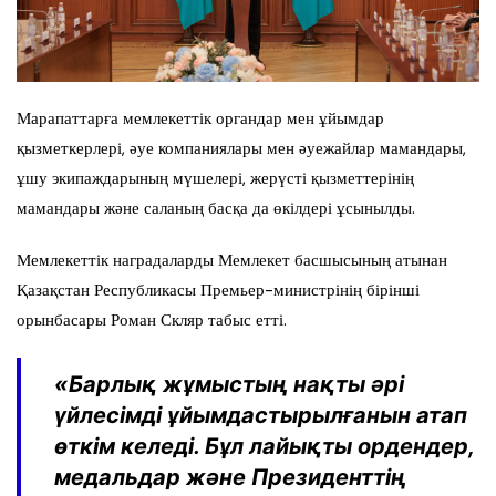
Марапаттарға мемлекеттік органдар мен ұйымдар
қызметкерлері, әуе компаниялары мен әуежайлар мамандары,
ұшу экипаждарының мүшелері, жерүсті қызметтерінің
мамандары және саланың басқа да өкілдері ұсынылды.
Мемлекеттік наградаларды Мемлекет басшысының атынан
Қазақстан Республикасы Премьер-министрінің бірінші
орынбасары Роман Скляр табыс етті.
«Барлық жұмыстың нақты әрі
үйлесімді ұйымдастырылғанын атап
өткім келеді. Бұл лайықты ордендер,
медальдар және Президенттің