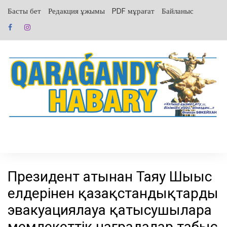
перейти
Басты бет
Редакция ұжымы
PDF мұрағат
Байланыс
к
содержанию
Президент атынан Таяу Шығыс
елдерінен қазақстандықтарды
эвакуациялауға қатысушыларға
мемлекеттік наградалар табыс