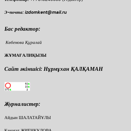
Э-почта: izdomkent@mail.ru
Бас редактор:
Көбенова Құралай
ЖҰМАҒАЛИҚЫЗЫ
Сайт әкімшісі: Нұрмұхан ҚАЛҚАМАН
Журналистер:
Айдын ШАЛАТАЙҰЛЫ
Қанағат ЖИЕНҚҰЛОВА