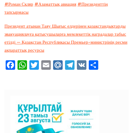
#Роман Скляр
#Азаматтық авиация
#Президенттің
тапсырмасы
Президент атынан Таяу Шығыс елдерінен қазақстандықтарды
эвакуациялауға қатысушыларға мемлекеттік наградалар табыс
етілді — Қазақстан Республикасы Премьер-министрінің ресми
ақпараттық ресурсы
F
W
T
E
M
T
V
О
a
h
wi
m
ai
el
K
тп
c
at
tt
ai
l.R
e
ра
e
s
er
l
u
gr
ви
b
A
a
ть
o
p
m
o
p
k