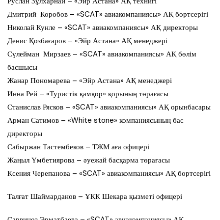
Руслан Зұлхарнай – «Эйр Астана» АҚ технигі
Дмитрий Коробов – «SCAT» авиакомпаниясы» АҚ бортсерігі
Николай Кунле – «SCAT» авиакомпаниясы» АҚ директоры
Денис Қозбағаров – «Эйр Астана» АҚ менеджері
Сүлейман Мирзаев – «SCAT» авиакомпаниясы» АҚ бөлім
басшысы
Жанар Пономарева – «Эйр Астана» АҚ менеджері
Инна Рей – «Туристік қамқор» қорының төрағасы
Станислав Рясков – «SCAT» авиакомпаниясы» АҚ орынбасары
Арман Сатимов – «White stone» компаниясының бас
директоры
Сабыржан Тастембеков – ТЖМ аға офицері
Жаңыл Үмбетиярова – әуежай басқарма төрағасы
Ксения Черепанова – «SCAT» авиакомпаниясы» АҚ бортсерігі
Талғат Шаймарданов – ҰҚК Шекара қызметі офицері
Сарвиноз Эрматбаева – «SCAT» авиакомпаниясы» АҚ