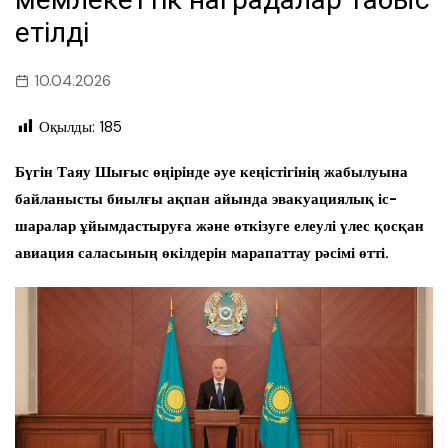
етілді
10.04.2026
Оқылды:
185
Бүгін Таяу Шығыс өңірінде әуе кеңістігінің жабылуына
байланысты биылғы ақпан айында эвакуациялық іс-
шаралар ұйымдастыруға және өткізуге елеулі үлес қосқан
авиация саласының өкілдерін марапаттау рәсімі өтті.