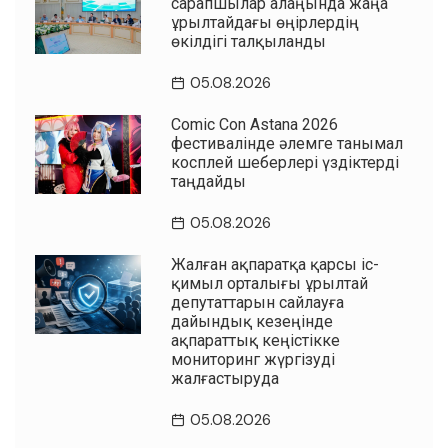
сарапшылар алаңында жаңа
Құрылтайдағы өңірлердің
өкілдігі талқыланды
05.08.2026
Comic Con Astana 2026
фестивалінде әлемге танымал
косплей шеберлері үздіктерді
таңдайды
05.08.2026
Жалған ақпаратқа қарсы іс-
қимыл орталығы Құрылтай
депутаттарын сайлауға
дайындық кезеңінде
ақпараттық кеңістікке
мониторинг жүргізуді
жалғастыруда
05.08.2026