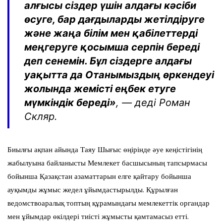
алғысы сіздер үшін алдағы кәсіби
өсуге, бар дағдыларды жетілдіруге
және жаңа білім мен қабілеттерді
меңгеруге қосымша серпін береді
деп сенемін. Бұл сіздерге алдағы
уақытта да Отанымыздың өркендеуі
жолында жемісті еңбек етуге
мүмкіндік береді»
, — деді Роман
Скляр.
Биылғы ақпан айында Таяу Шығыс өңірінде әуе кеңістігінің
жабылуына байланысты Мемлекет басшысының тапсырмасы
бойынша Қазақстан азаматтарын елге қайтару бойынша
ауқымды жұмыс жедел ұйымдастырылды. Құрылған
ведомствоаралық топтың құрамындағы мемлекеттік органдар
мен ұйымдар өкілдері тиісті жұмысты қамтамасыз етті.