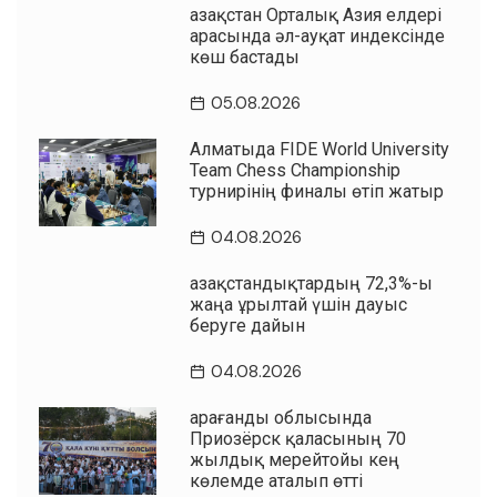
Қазақстан Орталық Азия елдері
арасында әл-ауқат индексінде
көш бастады
05.08.2026
Алматыда FIDE World University
Team Chess Championship
турнирінің финалы өтіп жатыр
04.08.2026
Қазақстандықтардың 72,3%-ы
жаңа Құрылтай үшін дауыс
беруге дайын
04.08.2026
Қарағанды облысында
Приозёрск қаласының 70
жылдық мерейтойы кең
көлемде аталып өтті