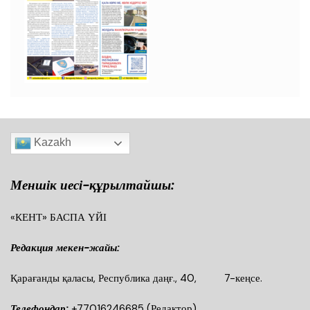
Kazakh
Меншік иесі-құрылтайшы:
«КЕНТ» БАСПА ҮЙІ
Редакция мекен-жайы:
Қарағанды қаласы, Республика даңғ., 40, 7-кеңсе.
Телефондар:
+77016246685
(Редактор)