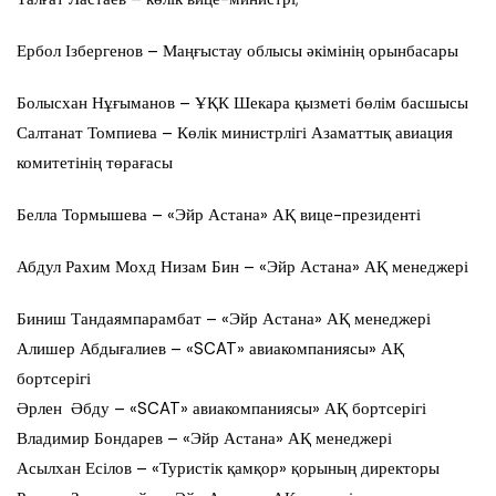
Ербол Ізбергенов – Маңғыстау облысы әкімінің орынбасары
Болысхан Нұғыманов – ҰҚК Шекара қызметі бөлім басшысы
Салтанат Томпиева – Көлік министрлігі Азаматтық авиация
комитетінің төрағасы
Белла Тормышева – «Эйр Астана» АҚ вице-президенті
Абдул Рахим Мохд Низам Бин – «Эйр Астана» АҚ менеджері
Биниш Тандаямпарамбат – «Эйр Астана» АҚ менеджері
Алишер Абдығалиев – «SCAT» авиакомпаниясы» АҚ
бортсерігі
Әрлен Әбду – «SCAT» авиакомпаниясы» АҚ бортсерігі
Владимир Бондарев – «Эйр Астана» АҚ менеджері
Асылхан Есілов – «Туристік қамқор» қорының директоры