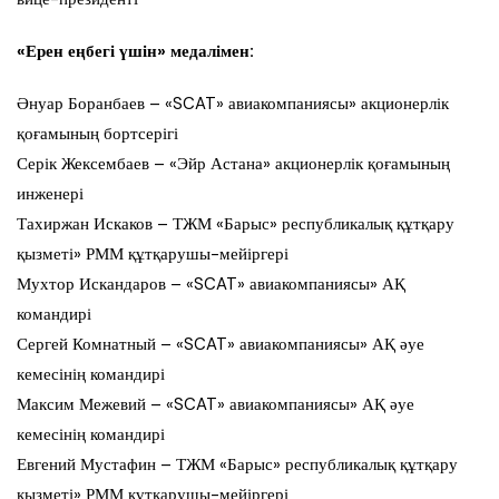
«Ерен еңбегі үшін» медалімен:
Әнуар Боранбаев – «SCAT» авиакомпаниясы» акционерлік
қоғамының бортсерігі
Серік Жексембаев – «Эйр Астана» акционерлік қоғамының
инженері
Тахиржан Искаков – ТЖМ «Барыс» республикалық құтқару
қызметі» РММ құтқарушы-мейіргері
Мухтор Искандаров – «SCAT» авиакомпаниясы» АҚ
командирі
Сергей Комнатный – «SCAT» авиакомпаниясы» АҚ әуе
кемесінің командирі
Максим Межевий – «SCAT» авиакомпаниясы» АҚ әуе
кемесінің командирі
Евгений Мустафин – ТЖМ «Барыс» республикалық құтқару
қызметі» РММ құтқарушы-мейіргері