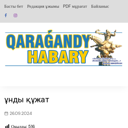
перейти
Басты бет
Редакция ұжымы
PDF мұрағат
Байланыс
к
содержанию
Құнды құжат
26.09.2024
Оқылды:
516