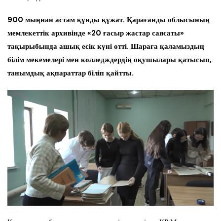
900 мыңнан астам құнды құжат. Қарағанды облысының
мемлекеттік архивінде «20 ғасыр жастар саясаты»
тақырыбында ашық есік күні өтті. Шараға қаламыздың
білім мекемелері мен колледждердің оқушылары қатысып,
танымдық ақпараттар біліп қайтты.