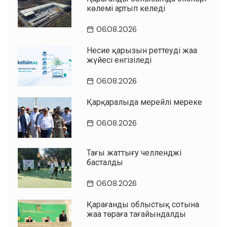
көлемі артып келеді
06.08.2026
Несие қарызын реттеудің жаңа
жүйесі енгізіледі
06.08.2026
Қарқаралыда мерейлі мереке
06.08.2026
Таңғы жаттығу челленджі
басталды
06.08.2026
Қарағанды облыстық сотына
жаңа төраға тағайындалды