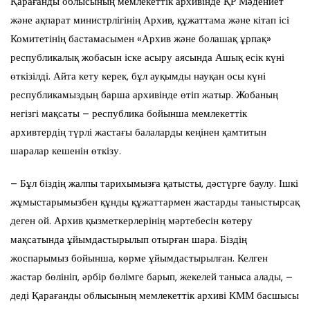
Қарағанды облысының мемлекеттік архивінде ҚР Мәдениет
және ақпарат министрлігінің Архив, құжаттама және кітап ісі
Комитетінің бастамасымен «Архив және болашақ ұрпақ»
республикалық жобасын іске асыру аясында Ашық есік күні
өткізілді. Айта кету керек, бұл ауқымды науқан осы күні
республикамыздың барша архивінде өтіп жатыр. Жобаның
негізгі мақсаты – республика бойынша мемлекеттік
архивтердің түрлі жастағы балаларды кеңінен қамтитын
шаралар кешенін өткізу.
– Бұл біздің жалпы тарихымызға қатысты, дәстүрге баулу. Ішкі
жұмыстарымызбен құнды құжаттармен жастарды таныстырсақ
деген ой. Архив қызметкерлерінің мәртебесін көтеру
мақсатында ұйымдастырылып отырған шара. Біздің
жоспарымыз бойынша, көрме ұйымдастырылған. Келген
жастар бөлініп, әрбір бөлімге барып, жекелей таныса алады, –
деді Қарағанды облысының мемлекеттік архиві КММ басшысы