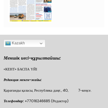
Kazakh
Меншік иесі-құрылтайшы:
«КЕНТ» БАСПА ҮЙІ
Редакция мекен-жайы:
Қарағанды қаласы, Республика даңғ., 40, 7-кеңсе.
Телефондар:
+77016246685
(Редактор)