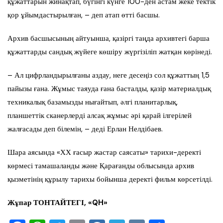
құжаттарын жинақтап, бүгінгі күнге 100-ден астам жеке тектік
қор ұйымдастырылған, – деп атап өтті басшы.
Архив басшысының айтуынша, қазіргі таңда архивтегі барша
құжаттарды сандық жүйеге көшіру жүргізіліп жатқан көрінеді.
– Ал цифрландырылғаны аздау, неге десеңіз сол құжаттың 1,5
пайызы ғана. Жұмыс таяуда ғана басталды, қазір материалдық
техникалық базамызды нығайтып, әлгі планитарлық,
планшеттік сканерлерді алсақ жұмыс әрі қарай ілгерілей
жалғасады деп білемін, – деді Ерлан Нелдібаев.
Шара аясында «ХХ ғасыр жастар саясаты» тарихи-деректі
көрмесі тамашаланды және Қарағанды облысында архив
қызметінің құрылу тарихы бойынша деректі фильм көрсетілді.
Жұпар ТОНТАЙТЕГІ,
«QH»