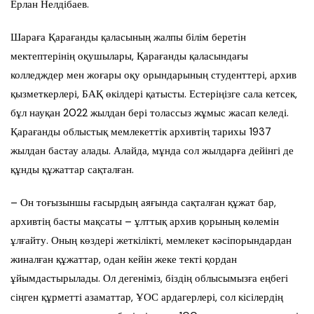
Ерлан Нелдібаев.
Шараға Қарағанды қаласының жалпы білім беретін
мектептерінің оқушылары, Қарағанды қаласындағы
колледждер мен жоғары оқу орындарының студенттері, архив
қызметкерлері, БАҚ өкілдері қатысты. Естеріңізге сала кетсек,
бұл науқан 2022 жылдан бері толассыз жұмыс жасап келеді.
Қарағанды облыстық мемлекеттік архивтің тарихы 1937
жылдан бастау алады. Алайда, мұнда сол жылдарға дейінгі де
құнды құжаттар сақталған.
– Он тоғызыншы ғасырдың аяғында сақталған құжат бар,
архивтің басты мақсаты – ұлттық архив қорының көлемін
ұлғайту. Оның көздері жеткілікті, мемлекет кәсіпорындардан
жиналған құжаттар, одан кейін жеке текті қордан
ұйымдастырылады. Ол дегеніміз, біздің облысымызға еңбегі
сіңген құрметті азаматтар, ҰОС ардагерлері, сол кісілердің