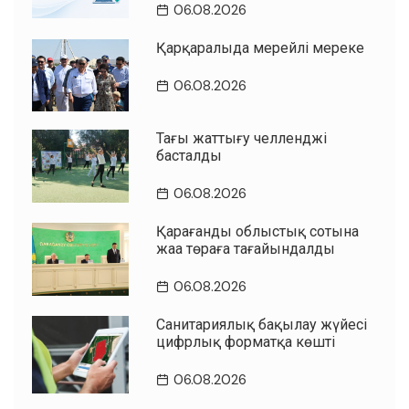
06.08.2026
Қарқаралыда мерейлі мереке
06.08.2026
Таңғы жаттығу челленджі
басталды
06.08.2026
Қарағанды облыстық сотына
жаңа төраға тағайындалды
06.08.2026
Санитариялық бақылау жүйесі
цифрлық форматқа көшті
06.08.2026