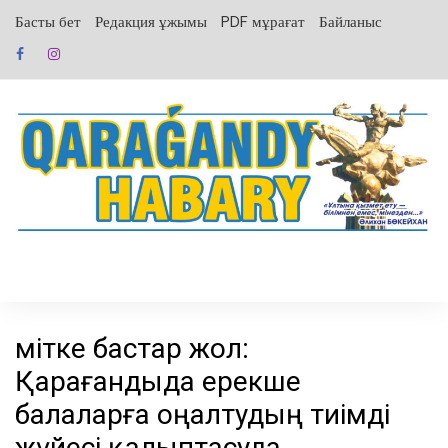
перейти
Басты бет
Редакция ұжымы
PDF мұрағат
Байланыс
к
содержанию
Үмітке бастар жол:
Қарағандыда ерекше
балаларға оңалтудың тиімді
жүйесі қалыптасуда