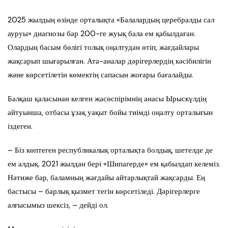
2025 жылдың өзінде орталықта «Балалардың церебралды сал
ауруы» диагнозы бар 200-ге жуық бала ем қабылдаған.
Олардың басым бөлігі толық оңалтудан өтіп, жағдайлары
жақсарып шығарылған. Ата-аналар дәрігерлердің кәсібилігін
және көрсетілетін көмектің сапасын жоғары бағалайды.
Балқаш қаласынан келген жасөспірімнің анасы Ырыскүлдің
айтуынша, отбасы ұзақ уақыт бойы тиімді оңалту орталығын
іздеген.
– Біз көптеген республикалық орталықта болдық, шетелде де
ем алдық. 2021 жылдан бері «Шипагерде» ем қабылдап келеміз.
Нәтиже бар, баламның жағдайы айтарлықтай жақсарды. Ең
бастысы – барлық қызмет тегін көрсетіледі. Дәрігерлерге
алғысымыз шексіз, – дейді ол.