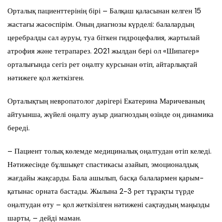
Орталық пациенттерінің бірі – Балқаш қаласынан келген 15
жастағы жасөспірім. Оның диагнозы күрделі: балалардың
церебралды сал ауруы, туа біткен гидроцефалия, жартылай
атрофия және тетрапарез. 2021 жылдан бері ол «Шипагер»
орталығында сегіз рет оңалту курсынан өтіп, айтарлықтай
нәтижеге қол жеткізген.
Орталықтың невропатолог дәрігері Екатерина Маричеваның
айтуынша, жүйелі оңалту ауыр диагноздың өзінде оң динамика
береді.
– Пациент толық көлемде медициналық оңалтудан өтіп келеді.
Нәтижесінде бұлшықет спастикасы азайып, эмоционалдық
жағдайы жақсарды. Бала ашылып, басқа балалармен қарым-
қатынас орната бастады. Жылына 2-3 рет тұрақты түрде
оңалтудан өту – қол жеткізілген нәтижені сақтаудың маңызды
шарты, – дейді маман.