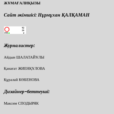
ЖҰМАҒАЛИҚЫЗЫ
Сайт әкімшісі: Нұрмұхан ҚАЛҚАМАН
Журналистер:
Айдын ШАЛАТАЙҰЛЫ
Қанағат ЖИЕНҚҰЛОВА
Құралай КӨБЕНОВА
Дизайнер-беттеуші:
Максим СПОДЫРЯК