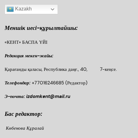
Kazakh
Меншік иесі-құрылтайшы:
«КЕНТ» БАСПА ҮЙІ
Редакция мекен-жайы:
Қарағанды қаласы, Республика даңғ., 40, 7-кеңсе.
Телефондар:
+77016246685
(Редактор)
Э-почта: izdomkent@mail.ru
Бас редактор:
Көбенова Құралай