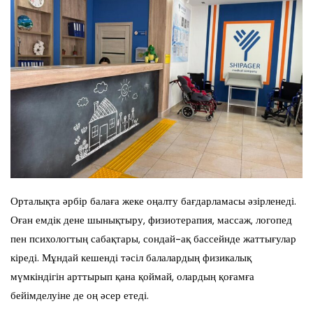
Орталықта әрбір балаға жеке оңалту бағдарламасы әзірленеді.
Оған емдік дене шынықтыру, физиотерапия, массаж, логопед
пен психологтың сабақтары, сондай-ақ бассейнде жаттығулар
кіреді. Мұндай кешенді тәсіл балалардың физикалық
мүмкіндігін арттырып қана қоймай, олардың қоғамға
бейімделуіне де оң әсер етеді.