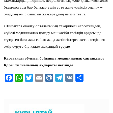
Мамандардың пікірінше, неврологиялық және қимыл-қозғалыс
бұзылыстары бар балалар үшін ерте және үздіксіз оңалту –
олардың өмір сапасын жақсартудың негізгі тетігі.
«Шипагер» оңалту орталығының тәжірибесі көрсеткендей,
жүйелі медициналық қолдау мен кәсіби тәсілдің арқасында
жүздеген бала жыл сайын жаңа жетістіктерге жетіп, өздігінен
өмір сүруге бір қадам жақындай түсуде.
Қарағанды облысы бо
й
ынша медициналық сақтандыру
Қ
оры филиалының
ақпараты негізінде
F
W
T
E
M
T
V
О
a
h
wi
m
ai
el
K
тп
c
at
tt
ai
l.R
e
ра
e
s
er
l
u
gr
ви
b
A
a
ть