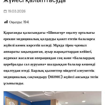
19.03.2026
Оқылды:
194
Қарағанды қаласындағы «Шипагер» оңалту орталығы
ерекше медициналық қолдауды қажет ететін балаларға
жүйелі көмек көрсетіп келеді. Мұнда тірек-қимыл
аппараты зақымданған, ауыр жарақаттардан кейінгі,
жүрекке жасалған операциядан соң және «Балалардың
церебралды сал ауруына» шалдыққан балалар кешенді
оңалтудан өтеді. Барлық қызметтер міндетті әлеуметтік
медициналық сақтандыру (МӘМС) жүйесі аясында тегін
ұсынылады.