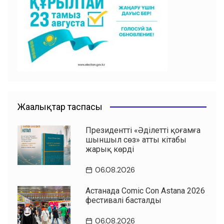
o
p
m
o
p
k
Жаңалықтар таспасы
Президенттің «Әділетті қоғамға
шыншыл сөз» атты кітабы
жарық көрді
06.08.2026
Астанада Comic Con Astana 2026
фестивалі басталды
06.08.2026