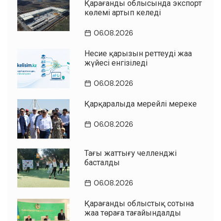
Қарағанды облысында экспорт
көлемі артып келеді
06.08.2026
Несие қарызын реттеудің жаңа
жүйесі енгізіледі
06.08.2026
Қарқаралыда мерейлі мереке
06.08.2026
Таңғы жаттығу челленджі
басталды
06.08.2026
Қарағанды облыстық сотына
жаңа төраға тағайындалды