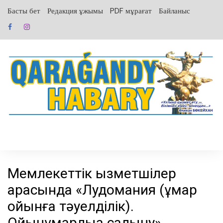
перейти
Басты бет
Редакция ұжымы
PDF мұрағат
Байланыс
к
содержанию
Мемлекеттік қызметшілер
арасында «Лудомания (құмар
ойынға тәуелділік).
Ойынқұмарлыққа салыну»