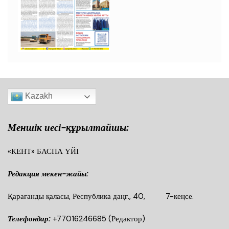
Kazakh
Меншік иесі-құрылтайшы:
«КЕНТ» БАСПА ҮЙІ
Редакция мекен-жайы:
Қарағанды қаласы, Республика даңғ., 40, 7-кеңсе.
Телефондар:
+77016246685
(Редактор)