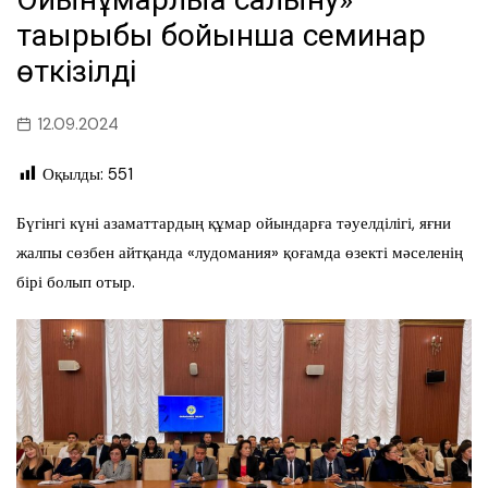
тақырыбы бойынша семинар
өткізілді
12.09.2024
Оқылды:
551
Бүгінгі күні азаматтардың құмар ойындарға тәуелділігі, яғни
жалпы сөзбен айтқанда «лудомания» қоғамда өзекті мәселенің
бірі болып отыр.