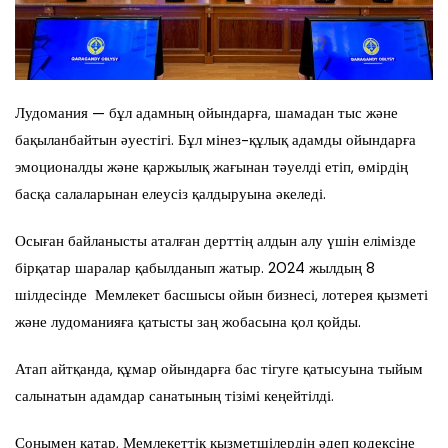
Лудомания — бұл адамның ойындарға, шамадан тыс және
бақыланбайтын әуестігі. Бұл мінез-құлық адамды ойындарға
эмоционалды және қаржылық жағынан тәуелді етіп, өмірдің
басқа салаларынан елеусіз қалдыруына әкеледі.
Осыған байланысты аталған дерттің алдын алу үшін елімізде
бірқатар шаралар қабылданып жатыр. 2024 жылдың 8
шілдесінде Мемлекет басшысы ойын бизнесі, лотерея қызметі
және лудоманияға қатысты заң жобасына қол қойды.
Атап айтқанда, құмар ойындарға бас тігуге қатысуына тыйым
салынатын адамдар санатының тізімі кеңейтілді.
Сонымен қатар, Мемлекеттік қызметшілердің әдеп кодексіне