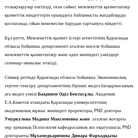
толықтырулар енгізілді, оған сәйкес мемлекеттік қызметшілер
қызметтік міндеттерін орындауға байланысты жағдайларды
қоспағанда, ойын мекемесіне барудан тартынуға міндетті.
Бұл ретте, Мемлекеттік қызмет істері агенттігінің Қарағанды
облысы бойынша департаменті аталған мәселе бойынша
мемлекеттік қызметшілер және әдеп жөніндегі уәкілдері
семинар-жиналыс өткізді.
Спикер ретінде Қарағанды облысы бойынша Экономикалық
тергеп-тексеру департаментінің бірінші жедел басқармасының
аға жедел уәкілі
Бақшиев Әділ Бектасұлы
, Академик
Е.А.Бөкетов атындағы Қарағанды университетінің
академиялық жұмыс жөніндегі проректоры, PhD докторы
Умуркулова Мадина Максимовна және
аталған жоғарғы
оқу орнының Психология кафедрасының аға оқытушысы, PhD
докторанты
Мұхамедкаримова Динара Фархадқызы