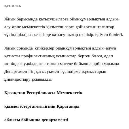
қатысты.
Жиын барысында қатысушыларға ойынқұмарлықтың алдын-
алу және мемлекеттік қызметшілерге қойылатын талаптар
түсіндірілді, өз кезегінде қатысушылар өз пікірлерімен бөлісті.
Жиын соңында спикерлер ойынқұмарлықтың алдын-алуға
қатысты профилактикалық ұсыныстар берген болса, әдеп
жөніндегі уәкілдерге аталған мәселе бойынша әрбір ұжымда
Департаменттің қатысуымен түсіндірме жұмыстарын
ұйымдастыру ұсынылды.
Қазақстан Республикасы Мемлекеттік
қызмет істері агенттігінің Қарағанды
облысы бойынша департаменті