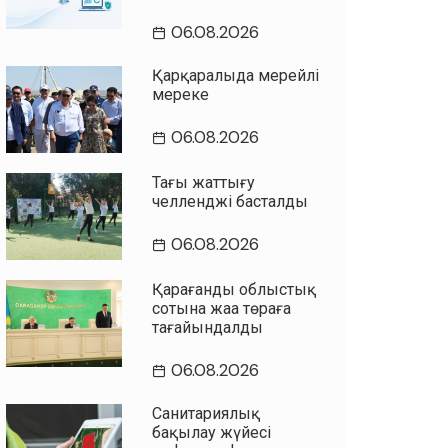
06.08.2026
Қарқаралыда мерейлі
мереке
06.08.2026
Таңғы жаттығу
челленджі басталды
06.08.2026
Қарағанды облыстық
сотына жаңа төраға
тағайындалды
06.08.2026
Санитариялық
бақылау жүйесі