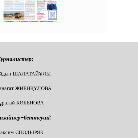
урналистер:
йдын ШАЛАТАЙҰЛЫ
анағат ЖИЕНҚҰЛОВА
ұралай КӨБЕНОВА
изайнер-беттеуші:
аксим СПОДЫРЯК