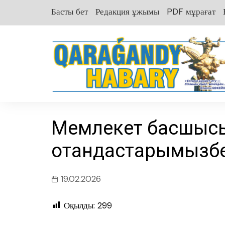
перейти
Басты бет
Редакция ұжымы
PDF мұрағат
к
содержанию
Мемлекет басшыс
отандастарымызбе
19.02.2026
Оқылды:
299