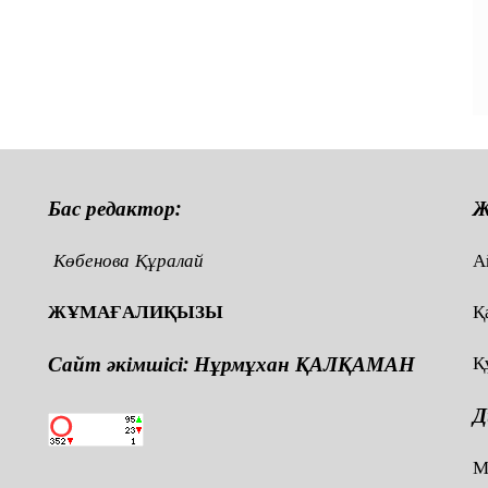
Бас редактор:
Ж
Көбенова Құралай
А
ЖҰМАҒАЛИҚЫЗЫ
Қ
Сайт әкімшісі: Нұрмұхан ҚАЛҚАМАН
Қ
Д
,
М