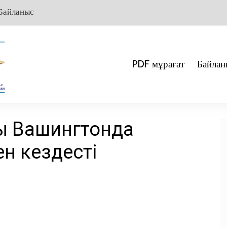
Байланыс
PDF мұрағат
Байлан
ы Вашингтонда
н кездесті