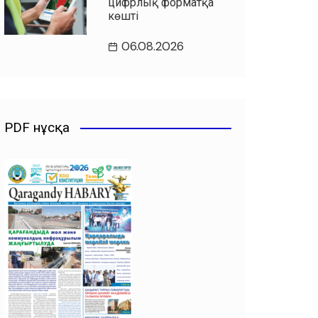
цифрлық форматқа
көшті
06.08.2026
PDF нұсқа