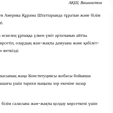
АҚШ, Вашингтон
в Америка Құрама Штаттарында тұратын және білім
і.
өскелең ұрпаққа үлкен үміт артатынын айтты.
өрсетіп, олардың жан-жақты дамуына және қабілет-
 жеткізді.
ликасының жаңа Конституциясы жобасы бойынша
ашағы үшін тарихи маңызы зор екеніне назар
 білім саласына жан-жақты қолдау көрсеткені үшін