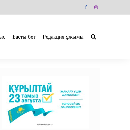
ыс
Басты бет
Редакция ұжымы