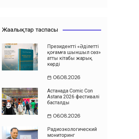
Жаңалықтар таспасы
Президенттің «Әділетті
қоғамға шыншыл сөз»
атты кітабы жарық
көрді
06.08.2026
Астанада Comic Con
Astana 2026 фестивалі
басталды
06.08.2026
Радиоэкологический
мониторинг