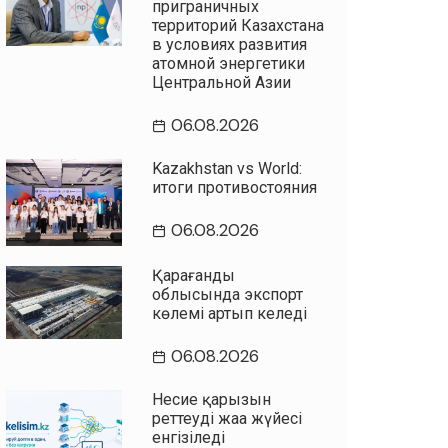
приграничных
территорий Казахстана
в условиях развития
атомной энергетики
Центральной Азии
06.08.2026
Kazakhstan vs World:
итоги противостояния
06.08.2026
Қарағанды
облысында экспорт
көлемі артып келеді
06.08.2026
Несие қарызын
реттеудің жаңа жүйесі
енгізіледі