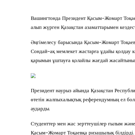
Вашингтонда Президент Қасым-Жомарт Тоқае
алып жүрген Қазақстан азаматтарымен кездест
Әңгімелесу барысында Қасым-Жомарт Тоқаев 
Сондай-ақ мемлекет жастарға ұдайы қолдау к
қарымын ұштауға қолайлы жағдай жасайтынын
Президент наурыз айында Қазақстан Респуб
өтетін жалпыхалықтық референдумның ел бол
аударды.
Студенттер мен жас зерттеушілер ғылым және
Қасым-Жомарт Тоқаевқа ризашылық білдірді.