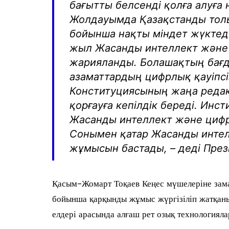
бағытты белсенді қолға алуға 
Жолдауымда Қазақстанды тол
бойынша нақты міндет жүктеді
жыл Жасанды интеллект және
жарияланды. Болашақтың бағд
азаматтардың цифрлық қауіпсі
Конституциясының жаңа редак
қорғауға кепілдік береді. Инс
Жасанды интеллект және цифр
Сонымен қатар Жасанды интелл
жұмысын бастады, – деді През
Қасым-Жомарт Тоқаев Кеңес мүшелеріне зам
бойынша қарқынды жұмыс жүргізіліп жатқанын
елдері арасында алғаш рет озық технологиялар