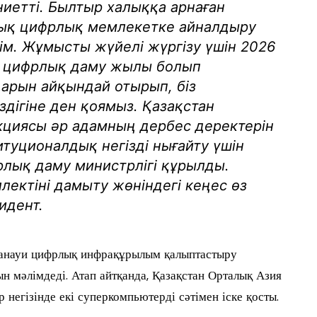
ниетті. Былтыр халыққа арнаған
ық цифрлық мемлекетке айналдыру
м. Жұмысты жүйелі жүргізу үшін 2026
 цифрлық даму жылы болып
арын айқындай отырып, біз
здігіне ден қоямыз. Қазақстан
циясы әр адамның дербес деректерін
титуционалдық негізді нығайту үшін
лық даму министрлігі құрылды.
ектіні дамыту жөніндегі кеңес өз
идент.
анауи цифрлық инфрақұрылым қалыптастыру
 мәлімдеді. Атап айтқанда, Қазақстан Орталық Азия
 негізінде екі суперкомпьютерді сәтімен іске қосты.