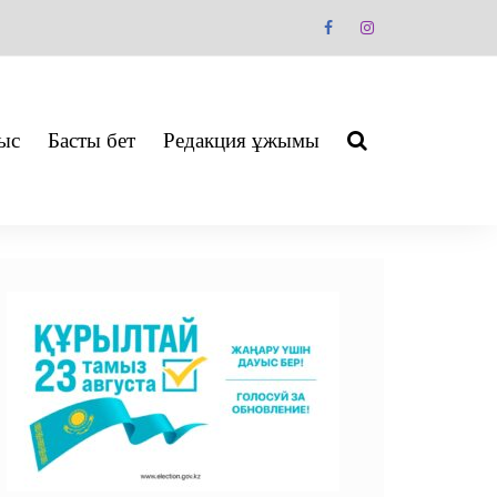
ыс
Басты бет
Редакция ұжымы