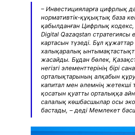
– Инвестицияларға цифрлық дә
нормативтік-құқықтық база к
қабылданған Цифрлық кодекс,
Digital Qazaqstan стратегияс
картасын түзеді. Бұл құжаттар
халықаралық ынтымақтастықт
жасайды. Бұдан бөлек, Қазақ
негізгі элементтерінің бірі са
орталықтарының алқабын құруғ
капитал мен әлемнің жетекші
қосатын қуатты орталыққа айн
салалық көшбасшылар осы эко
бастады, – деді Мемлекет бас