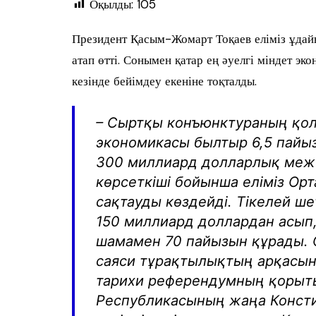
Оқылды:
105
Президент Қасым-Жомарт Тоқаев еліміз ұдай
атап өтті. Сонымен қатар ең әуелгі міндет э
кезінде бейімдеу екеніне тоқталды.
– Сыртқы конъюнктураның қол
экономикасы былтыр 6,5 пайызғ
300 миллиард долларлық меже
көрсеткіші бойынша еліміз О
сақтауды көздейді. Тікелей ш
150 миллиард доллардан асып
шамамен 70 пайызын құрады. О
саяси тұрақтылықтың арқасын
тарихи референдумның қорыт
Республикасының жаңа Консти