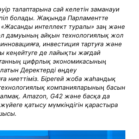
уір талаптарына сай келетін заманауи
епіл болады. Жақында Парламентте
 «Жасанды интеллект туралы» заң және
ы ел дамуының айқын технологиялық жол
 инновацияға, инвестиция тартуға және
ы кеңейтуге де лайықты жағдай
станның цифрлық экономикасының
налатын Деректерді өңдеу
а ниеттіміз. Бірегей жоба жаһандық
 технологиялық компанияларының басын
алмақ. Amazon, G42 және басқа да
жүйеге қатысу мүмкіндігін қарастыра
шысы.