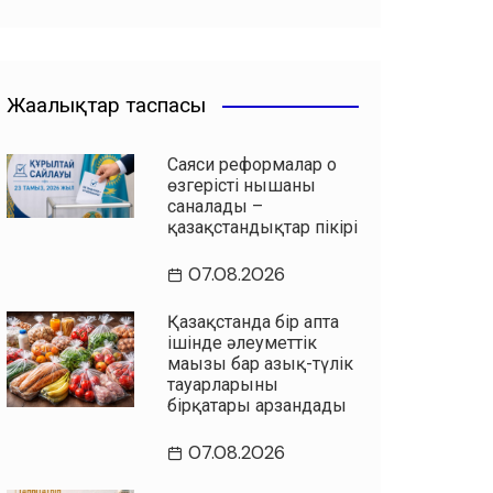
Жаңалықтар таспасы
Саяси реформалар оң
өзгерістің нышаны
саналады –
қазақстандықтар пікірі
07.08.2026
Қазақстанда бір апта
ішінде әлеуметтік
маңызы бар азық-түлік
тауарларының
бірқатары арзандады
07.08.2026