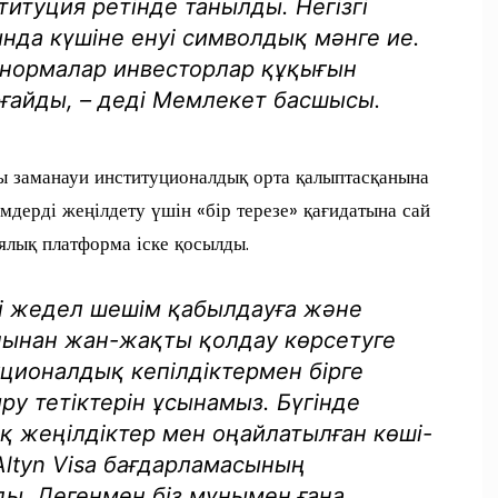
титуция ретінде танылды. Негізгі
ында күшіне енуі символдық мәнге ие.
нормалар инвесторлар құқығын
ғайды, – деді Мемлекет басшысы.
ы заманауи институционалдық орта қалыптасқанына
мдерді жеңілдету үшін «бір терезе» қағидатына сай
ялық платформа іске қосылды.
і жедел шешім қабылдауға және
пынан жан-жақты қолдау көрсетуге
уционалдық кепілдіктермен бірге
ру тетіктерін ұсынамыз. Бүгінде
қ жеңілдіктер мен оңайлатылған көші-
Altyn Visa бағдарламасының
ы. Дегенмен біз мұнымен ғана