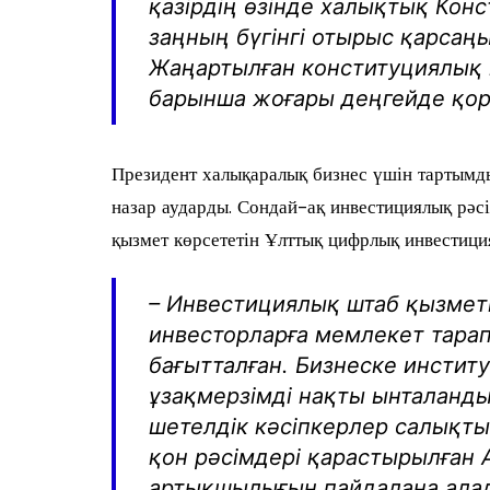
қазірдің өзінде халықтық Конс
заңның бүгінгі отырыс қарсаң
Жаңартылған конституциялық 
барынша жоғары деңгейде қор
Президент халықаралық бизнес үшін тартымд
назар аударды. Сондай-ақ инвестициялық рәсі
қызмет көрсететін Ұлттық цифрлық инвестици
– Инвестициялық штаб қызмет
инвесторларға мемлекет тара
бағытталған. Бизнеске инстит
ұзақмерзімді нақты ынталанды
шетелдік кәсіпкерлер салықты
қон рәсімдері қарастырылған 
артықшылығын пайдалана алад