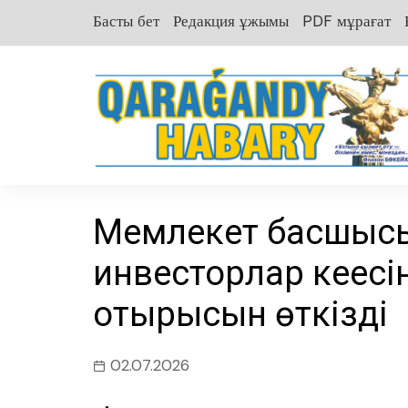
перейти
Басты бет
Редакция ұжымы
PDF мұрағат
к
содержанию
Мемлекет басшысы
инвесторлар кеңесі
отырысын өткізді
02.07.2026