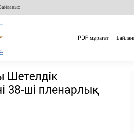
Байланыс
PDF мұрағат
Байлан
 Шетелдік
нің 38-ші пленарлық