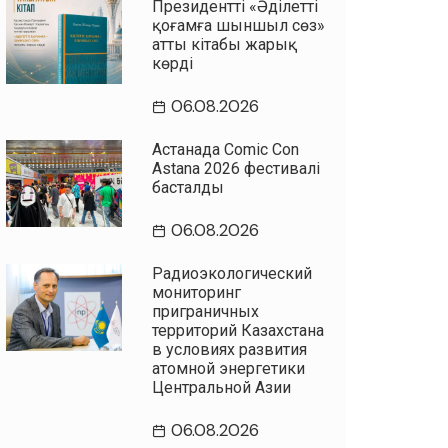
Президенттің «Әділетті
қоғамға шыншыл сөз»
атты кітабы жарық
көрді
06.08.2026
Астанада Comic Con
Astana 2026 фестивалі
басталды
06.08.2026
Радиоэкологический
мониторинг
приграничных
территорий Казахстана
в условиях развития
атомной энергетики
Центральной Азии
06.08.2026