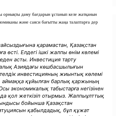
ы орнықты даму бағдарын ұстанып келе жатқанын
кономиканы және саяси бағытты жаңа талаптарға дер
айсыздығына қарамастан, Қазақстан
а өсті. Елдегі ішкі жалпы өнім көлемі
ден асты. Инвестиция тарту
рталық Азиядағы көшбасшылығын
етелдік инвестицияның жиынтық көлемі
, аймаққа құйылған барлық қаржының
сы экономикалық табыстарға негізінен
да қол жеткізіп отырмыз. Жалпыұлттық
ындысы бойынша Қазақстан
туциясын қабылдадық, бұл құжат