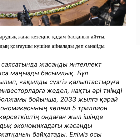
рудың жаңа кезеңіне қадам басқанын айтты.
дың қозғаушы күшіне айналады деп санайды.
 саясатында жасанды интеллект
 аса маңызды басымдық. Бұл
ылып, «ақылды сүзгі» қалыптастыруға
инвесторларға жедел, нақты әрі тиімді
болжамы бойынша, 2033 жылға қарай
кономикасының көлемі 5 триллион
көрсеткіштің ондаған жыл ішінде
ндық экономикадағы жасанды
 жатқанын байқатады. Еліміз осы