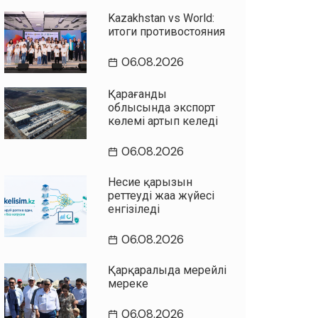
Kazakhstan vs World:
итоги противостояния
06.08.2026
Қарағанды
облысында экспорт
көлемі артып келеді
06.08.2026
Несие қарызын
реттеудің жаңа жүйесі
енгізіледі
06.08.2026
Қарқаралыда мерейлі
мереке
06.08.2026