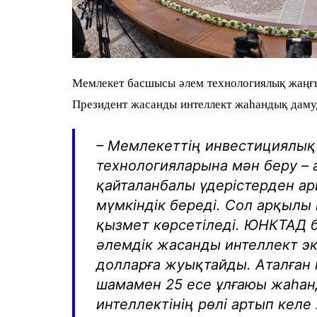
Мемлекет басшысы әлем технологиялық жаңғы
Президент жасанды интеллект жаһандық даму
– Мемлекеттің инвестициялық
технологияларына мән беру –
қайталанбалы үдерістерден ар
мүмкіндік береді. Сол арқылы 
қызмет көрсетіледі. ЮНКТАД 
әлемдік жасанды интеллект э
долларға жуықтайды. Аталған 
шамамен 25 есе ұлғаюы жаһа
интеллектінің рөлі артып келе