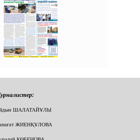
урналистер:
йдын ШАЛАТАЙҰЛЫ
анағат ЖИЕНҚҰЛОВА
ұралай КӨБЕНОВА