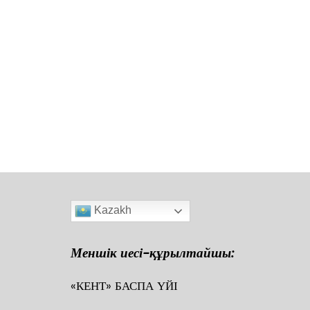
Kazakh
Меншік иесі-құрылтайшы:
«КЕНТ» БАСПА ҮЙІ