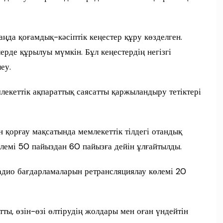
аңда қоғамдық-кәсіптік кеңестер құру көзделген.
ерде құрылуы мүмкін. Бұл кеңестердің негізгі
еу.
екеттік ақпараттық саясатты қаржыландыру тетіктері
 қорғау мақсатында мемлекеттік тілдегі отандық
лемі 50 пайыздан 60 пайызға дейін ұлғайтылды.
адио бағдарламаларын ретрансляциялау көлемі 20
ты, өзін-өзі өлтірудің жолдары мен оған үндейтін