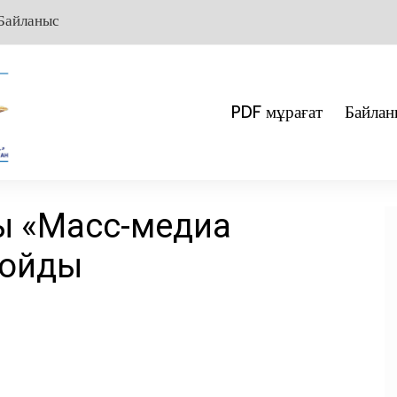
Байланыс
PDF мұрағат
Байлан
ы «Масс-медиа
қойды