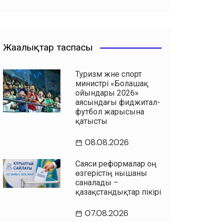
Жаңалықтар таспасы
Туризм және спорт
министрі «Болашақ
ойындары 2026»
аясындағы фиджитал-
футбол жарысына
қатысты
08.08.2026
Саяси реформалар оң
өзгерістің нышаны
саналады –
қазақстандықтар пікірі
07.08.2026