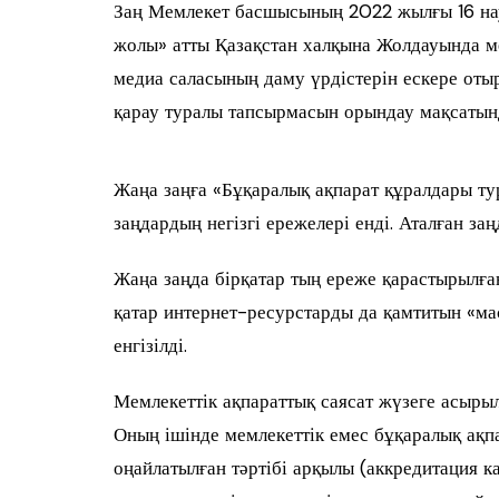
Заң Мемлекет басшысының 2022 жылғы 16 на
жолы» атты Қазақстан халқына Жолдауында м
медиа саласының даму үрдістерін ескере оты
қарау туралы тапсырмасын орындау мақсатынд
Жаңа заңға «Бұқаралық ақпарат құралдары ту
заңдардың негізгі ережелері енді. Аталған за
Жаңа заңда бірқатар тың ереже қарастырылға
қатар интернет-ресурстарды да қамтитын «ма
енгізілді.
Мемлекеттік ақпараттық саясат жүзеге асыры
Оның ішінде мемлекеттік емес бұқаралық ақпа
оңайлатылған тәртібі арқылы (аккредитация к