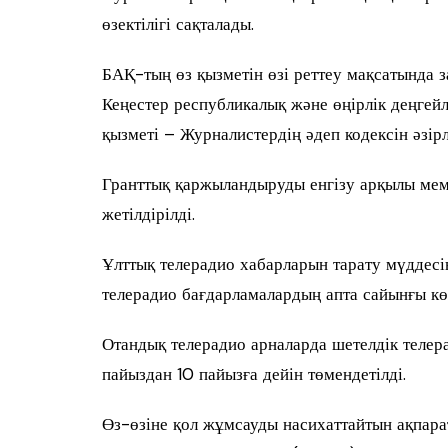
өзектілігі сақталады.
БАҚ-тың өз қызметін өзі реттеу мақсатында з
Кеңестер республикалық және өңірлік деңгейл
қызметі – Журналистердің әдеп кодексін әзірл
Гранттық қаржыландыруды енгізу арқылы мемл
жетілдірілді.
Ұлттық телерадио хабарларын тарату мүддесін
телерадио бағдарламалардың апта сайынғы кө
Отандық телерадио арналарда шетелдік телер
пайыздан 10 пайызға дейін төмендетілді.
Өз-өзіне қол жұмсауды насихаттайтын ақпарат