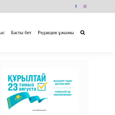
ыс
Басты бет
Редакция ұжымы