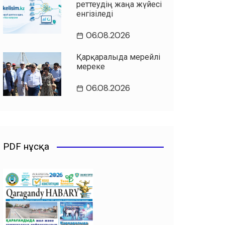
реттеудің жаңа жүйесі
енгізіледі
06.08.2026
Қарқаралыда мерейлі
мереке
06.08.2026
PDF нұсқа