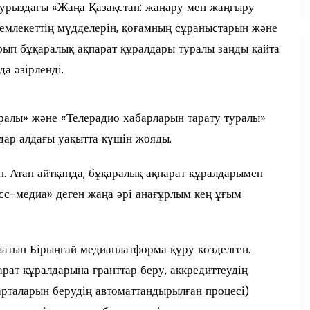
урыздағы «Жаңа Қазақстан: жаңару мен жаңғыру
емлекеттің мүдделерін, қоғамның сұраныстарын және
рып бұқаралық ақпарат құралдары туралы заңды қайта
а әзірленді.
ралы» және «Телерадио хабарларын тарату туралы»
ңдар алдағы уақытта күшін жояды.
н. Атап айтқанда, бұқаралық ақпарат құралдарымен
сс-медиа» деген жаңа әрі анағұрлым кең ұғым
латын Бірыңғай медиаплатформа құру көзделген.
рат құралдарына гранттар беру, аккредиттеудің
арталарын берудің автоматтандырылған процесі)