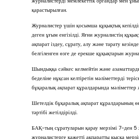
журналистерді мемлекеттік органдар мен ұйым
қарастырылған.
Журналистер үшін қосымша құқықтық кепілдік
деген ұғым енгізілді. Яғни журналистің құқ
ақпарат іздеу, сұрату, алу және тарату кезін
белгіленген өзге де ерекше құқықтарын журна
Шындыққа сәйкес келмейтін және азаматтарды
беделіне нұқсан келтіретін мәліметтерді тер
бұқаралық ақпарат құралдарында мәліметтер ж
Шетелдік бұқаралық ақпарат құралдарының өк
тәртібі жетілдірілді.
БАҚ-тың сұратуларын қарау мерзімі 7-ден 5 
журналистерге қажетті ақпаратты қысқа мерзі