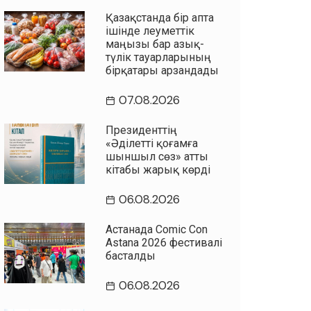
Қазақстанда бір апта
ішінде әлеуметтік
маңызы бар азық-
түлік тауарларының
бірқатары арзандады
07.08.2026
Президенттің
«Әділетті қоғамға
шыншыл сөз» атты
кітабы жарық көрді
06.08.2026
Астанада Comic Con
Astana 2026 фестивалі
басталды
06.08.2026