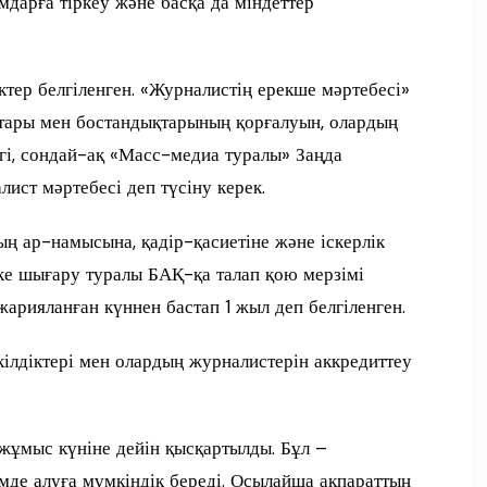
дарға тіркеу және басқа да міндеттер
тер белгіленген. «Журналистің ерекше мәртебесі»
ықтары мен бостандықтарының қорғалуын, олардың
дегі, сондай-ақ «Масс-медиа туралы» Заңда
лист мәртебесі деп түсіну керек.
ң ар-намысына, қадір-қасиетіне және іскерлік
іске шығару туралы БАҚ-қа талап қою мерзімі
арияланған күннен бастап 1 жыл деп белгіленген.
ілдіктері мен олардың журналистерін аккредиттеу
жұмыс күніне дейін қысқартылды. Бұл –
мде алуға мүмкіндік береді. Осылайша ақпараттың