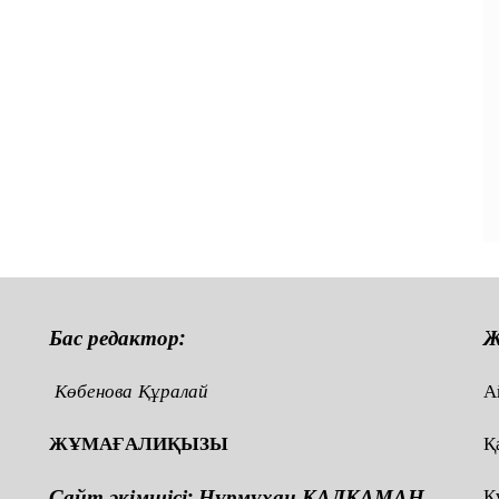
Бас редактор:
Ж
Көбенова Құралай
А
ЖҰМАҒАЛИҚЫЗЫ
Қ
Сайт әкімшісі: Нұрмұхан ҚАЛҚАМАН
Қ