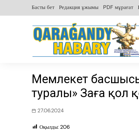
перейти
Басты бет
Редакция ұжымы
PDF мұрағат
к
содержанию
Мемлекет басшыс
туралы» Заңға қол 
27.06.2024
Оқылды:
206