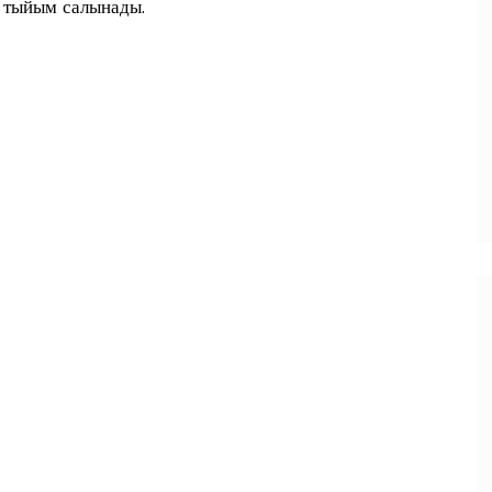
а тыйым салынады.
п
и