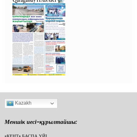
Kazakh
Меншік иесі-құрылтайшы:
«КЕНТ» БАСПА ҮЙІ