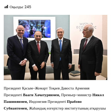
Оқылды:
245
Президент Қасым-Жомарт Тоқаев Давоста Армения
Президенті
Ваагн Хачатурянмен,
Премьер-министр
Никол
Пашинянмен,
Индонезия Президенті
Прабово
Субиантомен,
Жаһандық өзгерістер институтының атқарушы