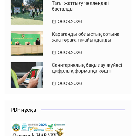
Таңғы жаттығу челленджі
басталды
06.08.2026
Қарағанды облыстық сотына
жаңа төраға тағайындалды
06.08.2026
Санитариялық бақылау жүйесі
цифрлық форматқа көшті
06.08.2026
PDF нұсқа