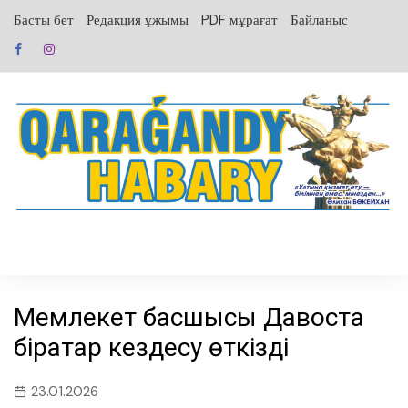
перейти
Басты бет
Редакция ұжымы
PDF мұрағат
Байланыс
к
содержанию
Мемлекет басшысы Давоста
бірқатар кездесу өткізді
23.01.2026