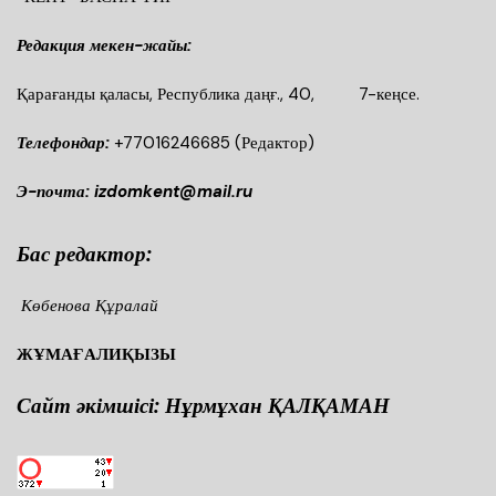
Редакция мекен-жайы:
Қарағанды қаласы, Республика даңғ., 40, 7-кеңсе.
Телефондар:
+77016246685
(Редактор)
Э-почта: izdomkent@mail.ru
Бас редактор:
Көбенова Құралай
ЖҰМАҒАЛИҚЫЗЫ
Сайт әкімшісі: Нұрмұхан ҚАЛҚАМАН