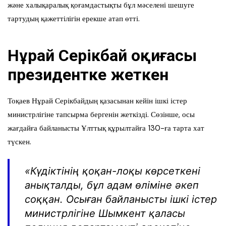
және халықаралық қоғамдастықты бұл мәселені шешуге
тартудың қажеттілігін ерекше атап өтті.
Нұрай Серікбай оқиғасы
президентке жеткен
Тоқаев Нұрай Серікбайдың қазасынан кейін ішкі істер
министрлігіне тапсырма бергенін жеткізді. Сөзінше, осы
жағдайға байланысты Ұлттық құрылтайға 130-ға тарта хат
түскен.
«Күдіктінің қоқан-лоқы көрсеткені
анықталды, бұл адам өліміне әкеп
соққан. Осыған байланысты ішкі істер
министрлігіне Шымкент қаласы