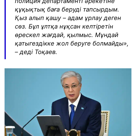
полиция департаменті әрекетіне
құқықтық баға беруді тапсырдым.
Қыз алып қашу – адам ұрлау деген
сөз. Бұл ұлтқа нұқсан келтіретін
өрескел жағдай, қылмыс. Мұндай
қатыгездікке жол беруге болмайды»,
– деді Тоқаев.