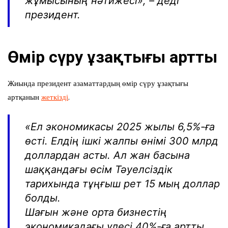
жұмысының нәтижесі», – деді
президент.
Өмір сүру ұзақтығы артты
Жиында президент азаматтардың өмір сүру ұзақтығы
артқанын
жеткізді
.
«Ел экономикасы 2025 жылы 6,5%-ға
өсті. Елдің ішкі жалпы өнімі 300 млрд
доллардан асты. Ал жан басына
шаққандағы өсім Тәуелсіздік
тарихында тұңғыш рет 15 мың доллар
болды.
Шағын және орта бизнестің
экономикадағы үлесі 40%-ға артты.