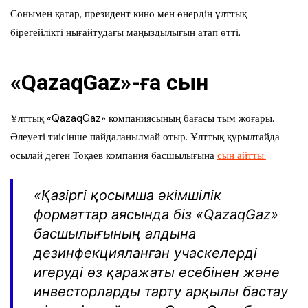
Сонымен қатар, президент кино мен өнердің ұлттық
бірегейлікті нығайтудағы маңыздылығын атап өтті.
«QazaqGaz»-ға сын
Ұлттық «QazaqGaz» компаниясының бағасы тым жоғары.
Әлеуеті тиісінше пайдаланылмай отыр. Ұлттық құрылтайда
осылай деген Тоқаев компания басшылығына
сын айтты.
«Қазіргі қосымша әкімшілік
форматтар аясында біз «QazaqGaz»
басшылығының алдына
дезинфекцияланған учаскелерді
игеруді өз қаражаты есебінен және
инвесторларды тарту арқылы бастау