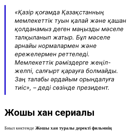
«Қазір қоғамда Қазақстанның
мемлекеттік туын қалай және қашан
қолданамыз деген маңызды мәселе
талқыланып жатыр. Бұл мәселе
арнайы нормалармен және
ережелермен реттеледі.
Мемлекеттік рәміздерге жеңіл-
желпі, салғырт қарауға болмайды.
Заң талабы әрдайым орындалуға
тиіс», – деді сөзінде президент.
Жошы хан сериалы
Биыл көктемде
Жошы хан туралы деректі фильмнің