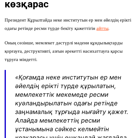
көзқарас
Президент Құрылтайда неке институтын ер мен әйелдің ерікті
одағы ретінде ресми түрде бекіту қажеттігін
айтты
.
Оның сөзінше, мемлекет дәстүрлі мәдени құндылықтарды
қорғауға, деструктивті, азғын әрекетті насихаттауға қарсы
тұруға міндетті.
«Қоғамда неке институтын ер мен
әйелдің ерікті түрде құрылатын,
мемлекеттік мекемеде ресми
куәландырылатын одағы ретінде
заңнамалық тұрғыда нығайту қажет.
Алайда мемлекеттің ресми
ұстанымына сәйкес келмейтін
көзқарасы үшін ешқандай жағдайда