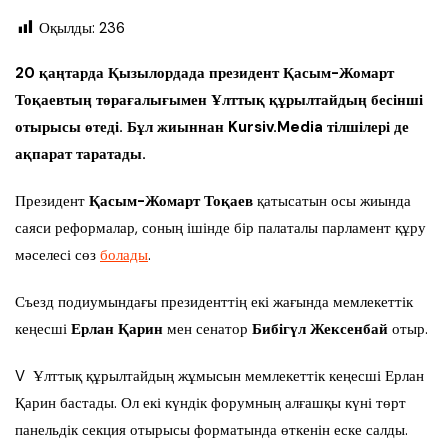
Оқылды:
236
20 қаңтарда Қызылордада президент Қасым-Жомарт
Тоқаевтың төрағалығымен Ұлттық құрылтайдың бесінші
отырысы өтеді. Бұл жиыннан Kursiv.Media тілшілері де
ақпарат таратады.
Президент
Қасым-Жомарт Тоқаев
қатысатын осы жиында
саяси реформалар, соның ішінде бір палаталы парламент құру
мәселесі сөз
болады
.
Съезд подиумындағы президенттің екі жағында мемлекеттік
кеңесші
Ерлан Қарин
мен сенатор
Бибігүл Жексенбай
отыр.
V Ұлттық құрылтайдың жұмысын мемлекеттік кеңесші Ерлан
Қарин бастады. Ол екі күндік форумның алғашқы күні төрт
панельдік секция отырысы форматында өткенін еске салды.