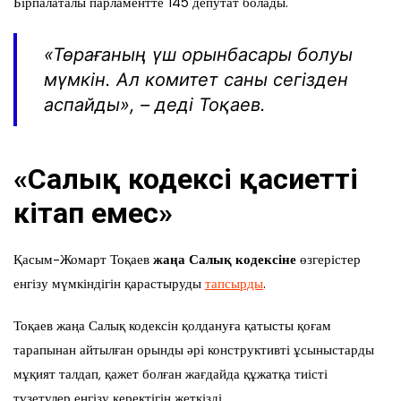
Бірпалаталы парламентте 145 депутат болады.
«
Төрағаның үш орынбасары болуы
мүмкін. Ал комитет саны сегізден
аспайды
», – деді
Тоқаев.
«Салық кодексі қасиетті
кітап емес»
Қасым-Жомарт Тоқаев
жаңа Салық кодексіне
өзгерістер
енгізу мүмкіндігін қарастыруды
тапсырды
.
Тоқаев жаңа Салық кодексін қолдануға қатысты қоғам
тарапынан айтылған орынды әрі конструктивті ұсыныстарды
мұқият талдап, қажет болған жағдайда құжатқа тиісті
түзетулер енгізу керектігін жеткізді..