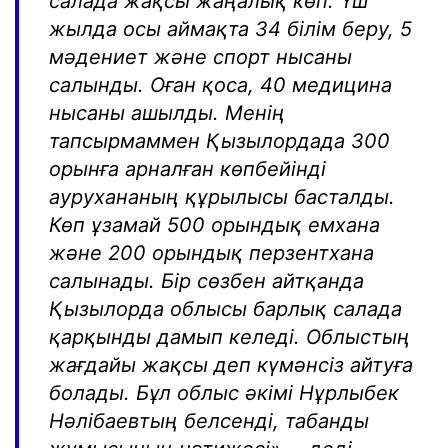
салада жақсы жаңалық көп. Үш
жылда осы аймақта 34 білім беру, 5
мәдениет және спорт нысаны
салынды. Оған қоса, 40 медицина
нысаны ашылды. Менің
тапсырмаммен Қызылордада 300
орынға арналған көпбейінді
аурухананың құрылысы басталды.
Көп ұзамай 500 орындық емхана
және 200 орындық перзентхана
салынады. Бір сөзбен айтқанда
Қызылорда облысы барлық салада
қарқынды дамып келеді. Облыстың
жағдайы жақсы деп күмәнсіз айтуға
болады. Бұл облыс әкімі Нұрлыбек
Нәлібаевтың белсенді, табанды