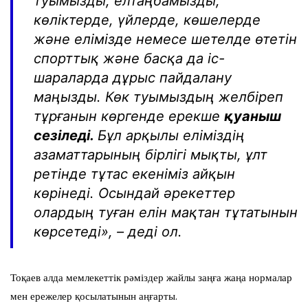
туымызды, елтаңбамызды,
көліктерде, үйлерде, көшелерде
және елімізде немесе шетелде өтетін
спорттық және басқа да іс-
шараларда дұрыс пайдалану
маңызды. Көк туымыздың желбіреп
тұрғанын көргенде ерекше
қуаныш
сезіледі.
Бұл арқылы еліміздің
азаматтарының бірлігі мықты, ұлт
ретінде тұтас екеніміз айқын
көрінеді. Осындай әрекеттер
олардың туған елін мақтан тұтатынын
көрсетеді», – деді ол.
Тоқаев алда мемлекеттік рәміздер жайлы заңға жаңа нормалар
мен ережелер қосылатынын аңғарты.