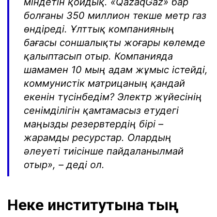
міндетін қойдық. «QazaqGaz» бар
болғаны 350 миллион текше метр газ
өндіреді. Ұлттық компанияның
бағасы соншалықты жоғары көлемде
қалыптасып отыр. Компанияда
шамамен 10 мың адам жұмыс істейді,
коммунистік матрицаның қандай
екенін түсінбедім? Электр жүйесінің
сенімділігін қамтамасыз етудегі
маңызды резервтердің бірі –
жарамды ресурстар. Олардың
әлеуеті тиісінше пайдаланылмай
отыр», – деді ол.
Неке институтына тың