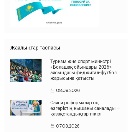
o
p
k
Жаңалықтар таспасы
Туризм және спорт министрі
«Болашақ ойындары 2026»
аясындағы фиджитал-футбол
жарысына қатысты
08.08.2026
Саяси реформалар оң
өзгерістің нышаны саналады –
қазақстандықтар пікірі
07.08.2026