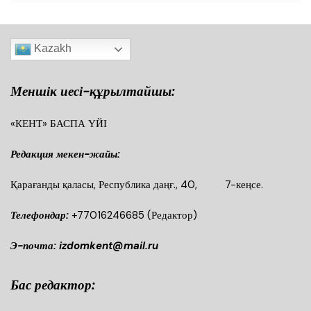
Kazakh
Меншік иесі-құрылтайшы:
«КЕНТ» БАСПА ҮЙІ
Редакция мекен-жайы:
Қарағанды қаласы, Республика даңғ., 40, 7-кеңсе.
Телефондар:
+77016246685
(Редактор)
Э-почта: izdomkent@mail.ru
Бас редактор: