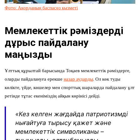
Фото: Ақорданың баспасөз қызметі
Мемлекеттік рәміздерді
дұрыс пайдалану
маңызды
Ұлттық құрылтай барысында Тоқаев мемлекеттік рәміздерге,
оларды пайдалануға ерекше
назар аударды
. Ол көк туды
көлікте, үйде, көшелер мен спорттық шараларда пайдалану ұлт
ретінде тұтас екеніміздің айқын көрінісі дейді.
«Кез келген жағдайда патриотизмді
нығайтуға тырысу қажет және
мемлекеттік символиканы –