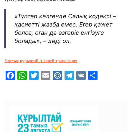
«Түптеп келгенде Салық кодексі –
қасиетті жазба емес. Егер қажет
болса, оған да өзгеріс енгізуге
болады», – деді ол.
Ұлттық құрылтай: тікелей трансляция
F
W
T
E
M
T
V
О
a
h
wi
m
ai
el
K
тп
c
at
tt
ai
l.R
e
ра
e
s
er
l
u
gr
ви
b
A
a
ть
o
p
m