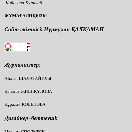
Көбенова Құралай
ЖҰМАҒАЛИҚЫЗЫ
Сайт әкімшісі: Нұрмұхан ҚАЛҚАМАН
Журналистер:
Айдын ШАЛАТАЙҰЛЫ
Қанағат ЖИЕНҚҰЛОВА
Құралай КӨБЕНОВА
Дизайнер-беттеуші:
Максим СПОДЫРЯК