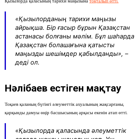
Қызылорда қаласының тарихи маңызына
тоқталып өтті.
«Қызылорданың тарихи маңызы
айрықша. Бір ғасыр бұрын Қазақстан
астанасы болғаны мәлім. Бұл шаһарда
Қазақстан болашағына қатысты
маңызды шешімдер қабылданды», –
деді ол.
Нәлібаев естіген мақтау
Тоқаев қаланың бүгінгі әлеуметтік ахуалының жақсарғаны,
қарқынды дамуы өңір басшысының арқасы екенін атап өтті.
«Қызылорда қаласында әлеуметтік