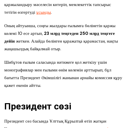
қаржыландыру мәселесін көтеріп, мемлекеттік тапсырыс
тетігін өзгертуді
ұсынды
.
Оның айтуынша, соңғы жылдары ғылымға бөлінетін қаржы
көлемі 10 есе артып,
23 млрд теңгеден 250 млрд теңгеге
дейін
жеткен. Алайда бөлінген қаражатқа қарамастан, нақты
жаңашылдық байқалмай отыр.
Шибұтов ғылым саласында нәтижеге қол жеткізу үшін
монографиялар мен ғылыми өнім көлемін арттырып, бұл
бағытта Президент Әкімшілігі жанынан арнайы комиссия құру
қажет екенін айтты.
Президент сөзі
Президент сөз басында Ұлттық Құрылтай өтіп жатқан