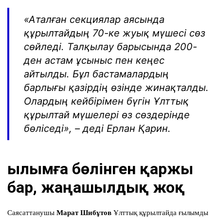
«Аталған секциялар аясында
құрылтайдың 70-ке жуық мүшесі сөз
сөйледі. Талқылау барысында 200-
ден астам ұсыныс пен кеңес
айтылды. Бұл бастамалардың
барлығы қазірдің өзінде жинақталды.
Олардың кейбірімен бүгін Ұлттық
құрылтай мүшелері өз сөздерінде
бөліседі», – деді Ерлан Қарин.
Ғылымға бөлінген қаржы
бар, жаңашылдық жоқ
Саясаттанушы
Марат Шибұтов
Ұлттық құрылтайда ғылымды