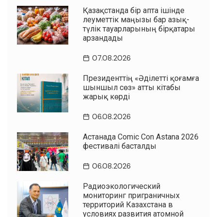
Қазақстанда бір апта ішінде
әлеуметтік маңызы бар азық-
түлік тауарларының бірқатары
арзандады
07.08.2026
Президенттің «Әділетті қоғамға
шыншыл сөз» атты кітабы
жарық көрді
06.08.2026
Астанада Comic Con Astana 2026
фестивалі басталды
06.08.2026
Радиоэкологический
мониторинг приграничных
территорий Казахстана в
условиях развития атомной