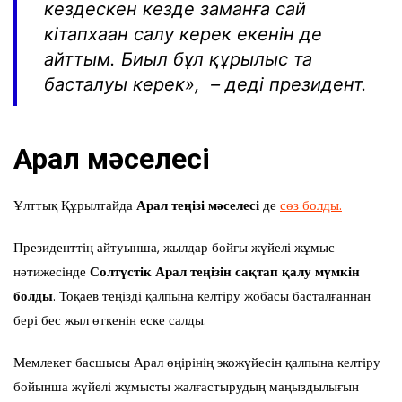
кездескен кезде заманға сай
кітапхаан салу керек екенін де
айттым. Биыл бұл құрылыс та
басталуы керек», – деді президент.
Арал мәселесі
Ұлттық Құрылтайда
Арал теңізі мәселесі
де
сөз болды.
Президенттің айтуынша, жылдар бойғы жүйелі жұмыс
нәтижесінде
Солтүстік Арал теңізін сақтап қалу мүмкін
болды
. Тоқаев теңізді қалпына келтіру жобасы басталғаннан
бері бес жыл өткенін еске салды.
Мемлекет басшысы Арал өңірінің экожүйесін қалпына келтіру
бойынша жүйелі жұмысты жалғастырудың маңыздылығын