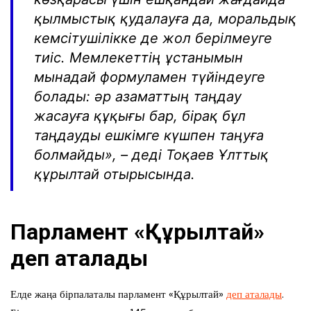
қылмыстық қудалауға да, моральдық
кемсітушілікке де жол берілмеуге
тиіс. Мемлекеттің ұстанымын
мынадай формуламен түйіндеуге
болады: әр азаматтың таңдау
жасауға құқығы бар, бірақ бұл
таңдауды ешкімге күшпен таңуға
болмайды», – деді Тоқаев Ұлттық
құрылтай отырысында.
Парламент «Құрылтай»
деп аталады
Елде жаңа бірпалаталы парламент «Құрылтай»
деп аталады
.