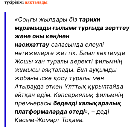
түсірілімі
аяқталады
.
«Соңғы жылдары біз
тарихи
мұрамызды ғылыми тұрғыда зерттеу
және оны кеңінен
насихаттау
саласында елеулі
нәтижелерге жеттік. Биыл көктемде
Жошы хан туралы деректі фильмнің
жұмысы аяқталады. Бұл ауқымды
жобаны іске қосу туралы мен
Атырауда өткен Ұлттық құрылтайда
айтқан едім. Көпсериялық фильмнің
премьерасы
беделді халықаралық
платформаларда өтеді
», – деді
Қасым-Жомарт Тоқаев.