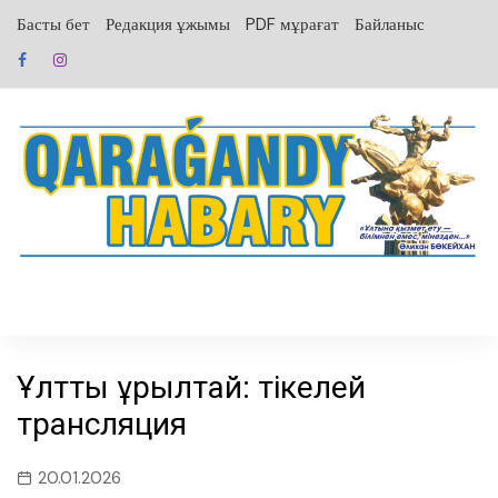
перейти
Басты бет
Редакция ұжымы
PDF мұрағат
Байланыс
к
содержанию
Ұлттық құрылтай: тікелей
трансляция
20.01.2026