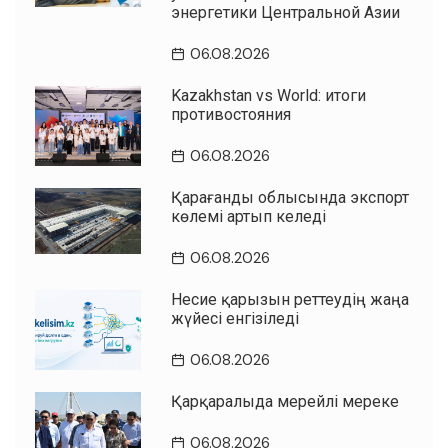
энергетики Центральной Азии
06.08.2026
Kazakhstan vs World: итоги
противостояния
06.08.2026
Қарағанды облысында экспорт
көлемі артып келеді
06.08.2026
Несие қарызын реттеудің жаңа
жүйесі енгізіледі
06.08.2026
Қарқаралыда мерейлі мереке
06.08.2026