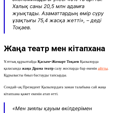
Халық саны 20,5 млн адамға
жуықтады. Азаматтардың өмір сүру
ұзақтығы 75,4 жасқа жетті», – деді
Тоқаев.
Жаңа театр мен кітапхана
Ұлттық құрылтайда
Қасым-Жомарт Тоқаев
Қызылорда
қаласында
жаңа Драма театр
салу жоспарда бар екенін
айтты
.
Құрылысты биыл бастауды тапсырды.
Сондай-ақ Президент Қызылордаға заман талабына сай жаңа
кітапхана қажет екенін атап өтті.
«Мен зиялы қауым өкілдерімен