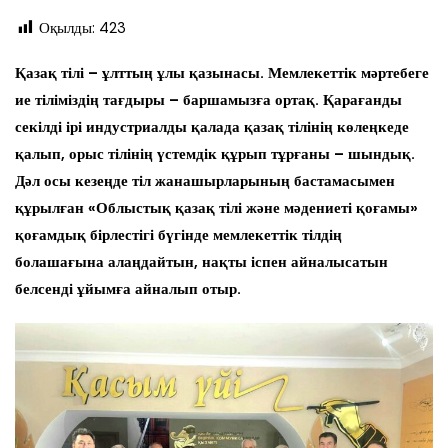
Оқылды:
423
Қазақ тілі – ұлттың ұлы қазынасы. Мемлекеттік мәртебеге
ие тіліміздің тағдыры – баршамызға ортақ. Қарағанды
секілді ірі индустриалды қалада қазақ тілінің көлеңкеде
қалып, орыс тілінің үстемдік құрып тұрғаны – шындық.
Дәл осы кезеңде тіл жанашырларының бастамасымен
құрылған «Облыстық қазақ тілі және мәдениеті қоғамы»
қоғамдық бірлестігі бүгінде мемлекеттік тілдің
болашағына алаңдайтын, нақты іспен айналысатын
белсенді ұйымға айналып отыр.