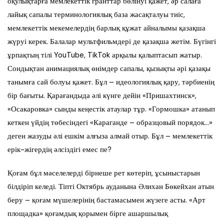
оқулықтарға мемлекеттік гранттар бөлінуі қажет, әр салаға
лайық сапалы терминологиялық база жасақталуы тиіс,
мемлекеттік мекемелердің барлық құжат айналымы қазақша
жүруі керек. Балалар мультфильмдері де қазақша жетім. Бүгінгі
ұрпақтың тілі YouTube, TikTok арқылы қалыптасып жатыр.
Сондықтан анимациялық өнімдер сапалы, қызықты әрі қазақы
танымға сай болуы қажет. Бұл – идеологиялық қару, тәрбиенің
бір бағыты. Қарағандыда әлі күнге дейін «Пришахтинск»,
«Осакаровка» сынды кеңестік атаулар тұр. «Гормошка» атанып
кеткен үйдің төбесіндегі «Караганде – образцовый порядок…»
деген жазуды әлі ешкім алғыза алмай отыр. Бұл – мемлекеттік
ерік-жігердің әлсіздігі емес пе?
Қоғам бұл мәселелерді бірнеше рет көтеріп, ұсыныстарын
білдіріп келеді. Тіпті Октябрь ауданына Әлихан Бөкейхан атын
беру – қоғам мүшелерінің бастамасымен жүзеге асты. «Арт
площадка» қоғамдық қорымен бірге ашаршылық