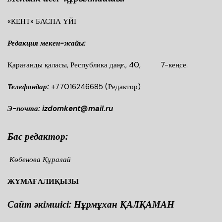
«КЕНТ» БАСПА ҮЙІ
Редакция мекен-жайы:
Қарағанды қаласы, Республика даңғ., 40, 7-кеңсе.
Телефондар:
+77016246685
(Редактор)
Э-почта: izdomkent@mail.ru
Бас редактор:
Көбенова Құралай
ЖҰМАҒАЛИҚЫЗЫ
Сайт әкімшісі: Нұрмұхан ҚАЛҚАМАН