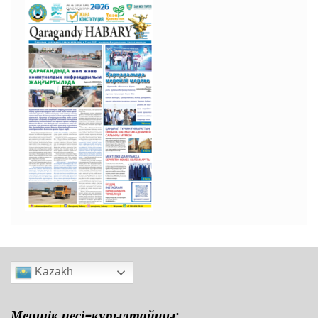
Kazakh
Меншік иесі-құрылтайшы: