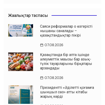
Жаңалықтар таспасы
Саяси реформалар оң өзгерістің
нышаны саналады –
қазақстандықтар пікірі
07.08.2026
Қазақстанда бір апта ішінде
әлеуметтік маңызы бар азық-
түлік тауарларының бірқатары
арзандады
07.08.2026
Президенттің «Әділетті қоғамға
шыншыл сөз» атты кітабы
жарық көрді