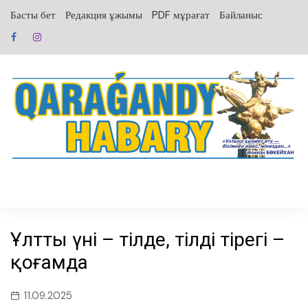
перейти
Басты бет
Редакция ұжымы
PDF мұрағат
Байланыс
к
содержанию
Ұлттың үні – тілде, тілдің тірегі –
қоғамда
11.09.2025