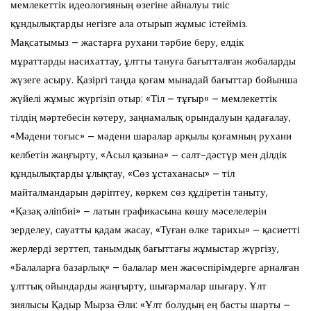
мемлекеттік идеологияның өзегіне айналуы тиіс
құндылықтарды негізге ала отырып жұмыс істейміз.
Мақсатымыз – жастарға рухани тәрбие беру, елдік
мұраттарды насихаттау, ұлтты тануға бағытталған жобаларды
жүзеге асыру. Қазіргі таңда қоғам мынадай бағыттар бойынша
жүйелі жұмыс жүргізіп отыр: «Тіл – тұғыр» – мемлекеттік
тілдің мәртебесін көтеру, заңнамалық орындалуын қадағалау,
«Мәдени тоғыс» – мәдени шаралар арқылы қоғамның рухани
келбетін жаңғырту, «Асыл қазына» – салт-дәстүр мен ділдік
құндылықтарды ұлықтау, «Сөз ұстаханасы» – тіл
майталмандарын дәріптеу, көркем сөз құдіретін таныту,
«Қазақ әліпбиі» – латын графикасына көшу мәселелерін
зерделеу, сауатты қадам жасау, «Туған өлке тарихы» – қасиетті
жерлерді зерттеп, танымдық бағыттағы жұмыстар жүргізу,
«Балаларға базарлық» – балалар мен жасөспірімдерге арналған
ұлттық ойындарды жаңғырту, шығармалар шығару. Ұлт
зиялысы Қадыр Мырза Әли: «Ұлт болудың ең басты шарты –