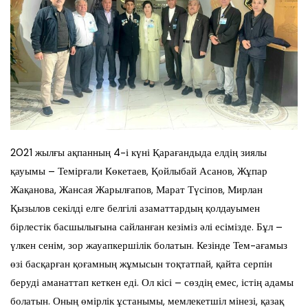
2021 жылғы ақпанның 4-і күні Қарағандыда елдің зиялы
қауымы – Темірғали Көкетаев, Қойлыбай Асанов, Жұпар
Жақанова, Жансая Жарылғапов, Марат Түсіпов, Мирлан
Қызылов секілді елге белгілі азаматтардың қолдауымен
бірлестік басшылығына сайланған кезіміз әлі есімізде. Бұл –
үлкен сенім, зор жауапкершілік болатын. Кезінде Тем-ағамыз
өзі басқарған қоғамның жұмысын тоқтатпай, қайта серпін
беруді аманаттап кеткен еді. Ол кісі – сөздің емес, істің адамы
болатын. Оның өмірлік ұстанымы, мемлекетшіл мінезі, қазақ