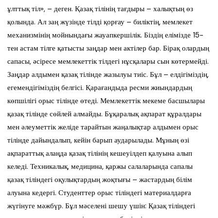
ұлттық тіл», – деген. Қазақ тілінің тағдыры – халықтың өз
қолында. Ал заң жүзінде тілді қорғау – биліктің, мемлекет
механизмінің мойнындағы жауапкершілік. Біздің елімізде 15-
тен астам тілге қатысты заңдар мен актілер бар. Бірақ олардың
сапасы, әсіресе мемлекеттік тілдегі нұсқалары сын көтермейді.
Заңдар алдымен қазақ тілінде жазылуы тиіс. Бұл – елдігіміздің,
егемендігіміздің белгісі. Қарағандыда ресми жиындардың
көпшілігі орыс тілінде өтеді. Мемлекеттік мекеме басшылары
қазақ тілінде сөйлей алмайды. Бұқаралық ақпарат құралдары
мен әлеуметтік желіде тарайтын жаңалықтар алдымен орыс
тілінде дайындалып, кейін барып аударылады. Мұның өзі
ақпараттық алаңда қазақ тілінің кешеуілдеп қалуына алып
келеді. Техникалық, медицина, қаржы салаларында сапалы
қазақ тіліндегі оқулықтардың жоқтығы – жастардың білім
алуына кедергі. Студенттер орыс тіліндегі материалдарға
жүгінуге мәжбүр. Бұл мәселені шешу үшін: Қазақ тіліндегі