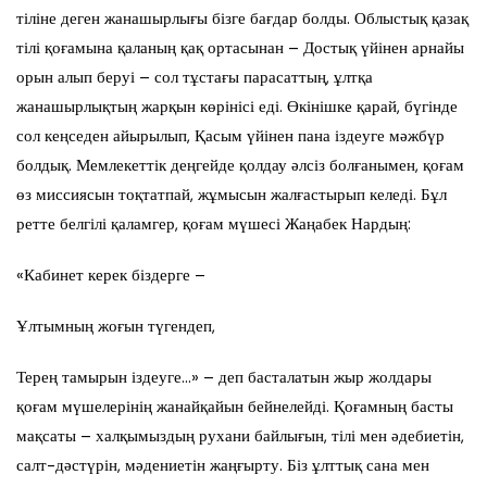
тіліне деген жанашырлығы бізге бағдар болды. Облыстық қазақ
тілі қоғамына қаланың қақ ортасынан – Достық үйінен арнайы
орын алып беруі – сол тұстағы парасаттың, ұлтқа
жанашырлықтың жарқын көрінісі еді. Өкінішке қарай, бүгінде
сол кеңседен айырылып, Қасым үйінен пана іздеуге мәжбүр
болдық. Мемлекеттік деңгейде қолдау әлсіз болғанымен, қоғам
өз миссиясын тоқтатпай, жұмысын жалғастырып келеді. Бұл
ретте белгілі қаламгер, қоғам мүшесі Жаңабек Нардың:
«Кабинет керек біздерге –
Ұлтымның жоғын түгендеп,
Терең тамырын іздеуге…» – деп басталатын жыр жолдары
қоғам мүшелерінің жанайқайын бейнелейді. Қоғамның басты
мақсаты – халқымыздың рухани байлығын, тілі мен әдебиетін,
салт-дәстүрін, мәдениетін жаңғырту. Біз ұлттық сана мен