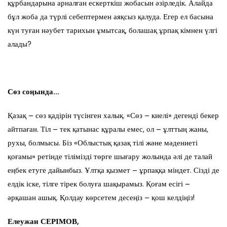
құрбандарына арналған ескерткіш жобасын әзірледік. Алайда
бұл жоба да түрлі себептермен аяқсыз қалуда. Егер ел басына
күн туған нәубет тарихын ұмытсақ, болашақ ұрпақ кімнен үлгі
алады?
Сөз соңында…
Қазақ – сөз қадірін түсінген халық. «Сөз – киелі» дегенді бекер
айтпаған. Тіл – тек қатынас құралы емес, ол – ұлттың жаны,
рухы, болмысы. Біз «Облыстық қазақ тілі және мәдениеті
қоғамы» ретінде тілімізді төрге шығару жолында әлі де талай
еңбек етуге дайынбыз. Ұлтқа қызмет – ұрпаққа міндет. Сізді де
елдік іске, тілге тірек болуға шақырамыз. Қоғам есігі –
әрқашан ашық. Қолдау көрсетем десеңіз – қош келдіңіз!
Елеужан СЕРІМОВ,