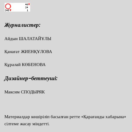
Журналистер:
Айдын ШАЛАТАЙҰЛЫ
Қанағат ЖИЕНҚҰЛОВА
Құралай КӨБЕНОВА
Дизайнер-беттеуші:
Максим СПОДЫРЯК
Материалдар көшіріліп басылған ретте «Қарағанды хабарына»
сілтеме жасау міндетті.