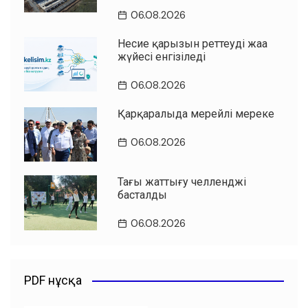
06.08.2026
Несие қарызын реттеудің жаңа
жүйесі енгізіледі
06.08.2026
Қарқаралыда мерейлі мереке
06.08.2026
Таңғы жаттығу челленджі
басталды
06.08.2026
PDF нұсқа