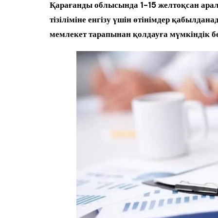
Қарағанды облысында 1-15 желтоқсан аралы
тізіліміне енгізу үшін өтінімдер қабылдан
мемлекет тарапынан қолдауға мүмкіндік бе