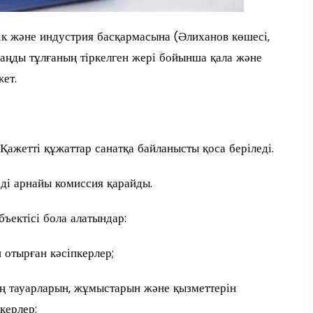
к және индустрия басқармасына (Әлиханов көшесі,
 заңды тұлғаның тіркелген жері бойынша қала және
жет.
Қажетті құжаттар санатқа байланысты қоса беріледі.
рді арнайы комиссия қарайды.
бъектісі бола алатындар:
 отырған кәсіпкерлер;
дың тауарларын, жұмыстарын және қызметтерін
керлер;