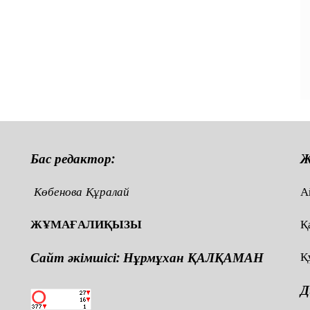
Бас редактор:
Ж
Көбенова Құралай
А
ЖҰМАҒАЛИҚЫЗЫ
Қ
Сайт әкімшісі: Нұрмұхан ҚАЛҚАМАН
Қ
Д
,