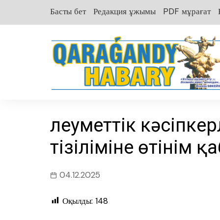
перейти
Басты бет
Редакция ұжымы
PDF мұрағат
к
содержанию
Әлеуметтік кәсіпкер
тізіліміне өтінім 
04.12.2025
Оқылды:
148