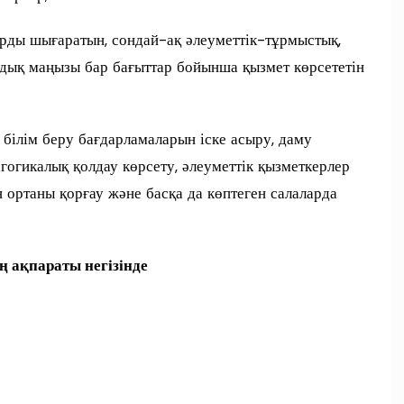
арды шығаратын, сондай-ақ әлеуметтік-тұрмыстық,
мдық маңызы бар бағыттар бойынша қызмет көрсететін
 білім беру бағдарламаларын іске асыру, даму
гогикалық қолдау көрсету, әлеуметтік қызметкерлер
 ортаны қорғау және басқа да көптеген салаларда
ң ақпараты негізінде
п
и