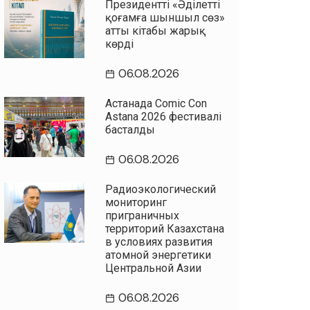
Президенттің «Әділетті
қоғамға шыншыл сөз»
атты кітабы жарық
көрді
06.08.2026
Астанада Comic Con
Astana 2026 фестивалі
басталды
06.08.2026
Радиоэкологический
мониторинг
приграничных
территорий Казахстана
в условиях развития
атомной энергетики
Центральной Азии
06.08.2026