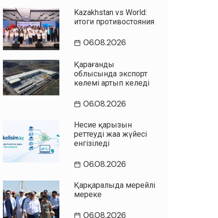
Kazakhstan vs World:
итоги противостояния
06.08.2026
Қарағанды
облысында экспорт
көлемі артып келеді
06.08.2026
Несие қарызын
реттеудің жаңа жүйесі
енгізіледі
06.08.2026
Қарқаралыда мерейлі
мереке
06.08.2026