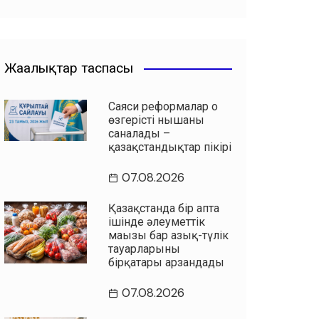
Жаңалықтар таспасы
Саяси реформалар оң
өзгерістің нышаны
саналады –
қазақстандықтар пікірі
07.08.2026
Қазақстанда бір апта
ішінде әлеуметтік
маңызы бар азық-түлік
тауарларының
бірқатары арзандады
07.08.2026