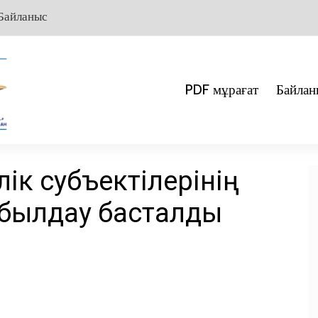
Байланыс
PDF мұрағат
Байлан
лік субъектілерінің
қабылдау басталды