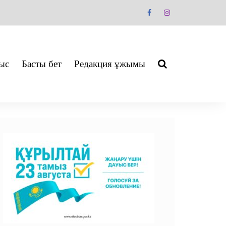
ыс
Басты бет
Редакция ұжымы