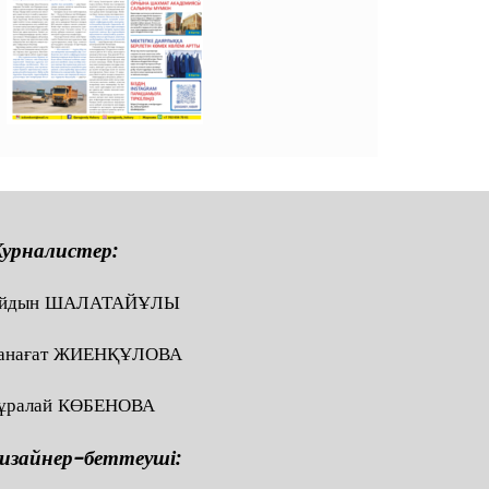
урналистер:
йдын ШАЛАТАЙҰЛЫ
анағат ЖИЕНҚҰЛОВА
ұралай КӨБЕНОВА
изайнер-беттеуші: