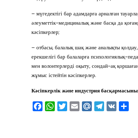
– мүгедектігі бар адамдарға арналған тауарл
әлеуметтік-медициналық және басқа да қоға
кәсіпкерлер;
– отбасы, балалық шақ және аналықты қолдау,
ерекшелігі бар балаларға психологиялық-педа
мен волонтерлерді оқыту, сондай-ақ қоршаған
жұмыс істейтін кәсіпкерлер.
Кәсіпкерлік және индустрия басқармасын
ы
F
W
T
E
M
T
V
О
a
h
wi
m
ai
el
K
т
c
at
tt
ai
l.R
e
ра
e
s
er
l
u
gr
в