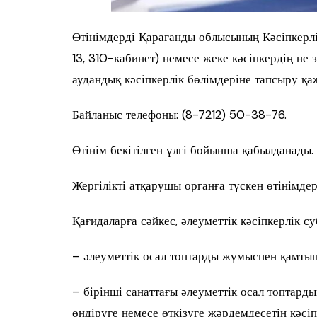
Өтінімдерді Қарағанды облысының Кәсіпкерлі
13, 310-кабинет) немесе жеке кәсіпкердің не
аудандық кәсіпкерлік бөлімдеріне тапсыру қа
Байланыс телефоны: (8-7212) 50-38-76.
Өтінім бекітілген үлгі бойынша қабылданады. 
Жергілікті атқарушы органға түскен өтінімде
Қағидаларға сәйкес, әлеуметтік кәсіпкерлік су
– әлеуметтік осал топтарды жұмыспен қамтып
– бірінші санаттағы әлеуметтік осал топтар
өндіруге немесе өткізуге жәрдемдесетін кәсіп