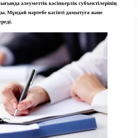
ғында әлеуметтік кәсіпкерлік субъектілерінің
ады. Мұндай мәртебе кәсіпті дамытуға және
реді.