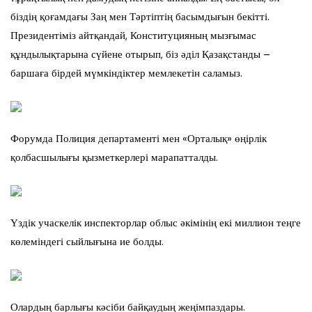
біздің қоғамдағы Заң мен Тәртіптің басымдығын бекітті.
Президентіміз айтқандай, Конституцияның мызғымас
құндылықтарына сүйене отырып, біз әділ Қазақстанды –
баршаға бірдей мүмкіндіктер мемлекетін саламыз.
Форумда Полиция департаменті мен «Орталық» өңірлік
қолбасшылығы қызметкерлері марапатталды.
Үздік учаскелік инспекторлар облыс әкімінің екі миллион теңге
көлеміндегі сыйлығына ие болды.
Олардың барлығы кәсіби байқаудың жеңімпаздары.