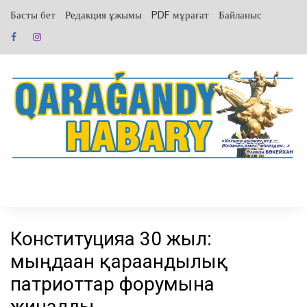
перейти
Басты бет
Редакция ұжымы
PDF мұрағат
Байланыс
к
содержанию
Конституцияға 30 жыл:
мыңдаған қарағандылық
патриоттар форумына
жиналды