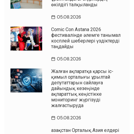
өкілдігі талқыланды
05.08.2026
Comic Con Astana 2026
фестивалінде әлемге танымал
косплей шеберлері үздіктерді
таңдайды
05.08.2026
Жалған ақпаратқа қарсы іс-
қимыл орталығы Құрылтай
депутаттарын сайлауға
дайындық кезеңінде
ақпараттық кеңістікке
мониторинг жүргізуді
жалғастыруда
05.08.2026
Қазақстан Орталық Азия елдері