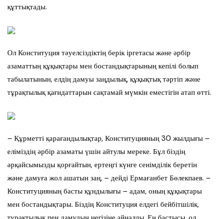
құттықтады.
Ол Конституция тәуелсіздіктің берік іргетасы және әрбір
азаматтың құқықтары мен бостандықтарының кепілі болып
табылатынын, елдің дамуы заңдылық, құқықтық тәртіп және
тұрақтылық қағидаттарын сақтамай мүмкін еместігін атап өтті.
– Құрметті қарағандылықтар, Конституцияның 30 жылдығы –
еліміздің әрбір азаматы үшін айтулы мереке. Бұл біздің
әрқайсымызды қорғайтын, ертеңгі күнге сенімділік беретін
және дамуға жол ашатын заң, – дейді Ермағанбет Бөлекпаев. –
Конституцияның басты құндылығы – адам, оның құқықтары
мен бостандықтары. Біздің Конституция елдегі бейбітшілік,
тұрақтылық пен дамудың негізіне айналды. Ең бастысы, ол