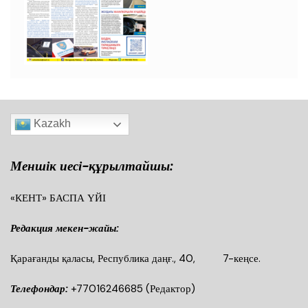
Kazakh
Меншік иесі-құрылтайшы:
«КЕНТ» БАСПА ҮЙІ
Редакция мекен-жайы:
Қарағанды қаласы, Республика даңғ., 40, 7-кеңсе.
Телефондар:
+77016246685
(Редактор)