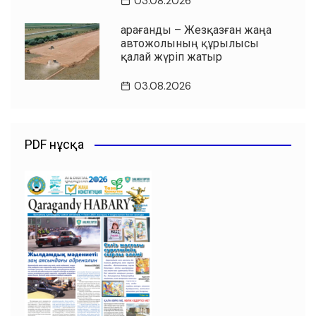
03.08.2026
Қарағанды – Жезқазған жаңа
автожолының құрылысы
қалай жүріп жатыр
03.08.2026
PDF нұсқа