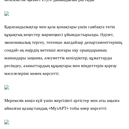
Қарағандылықтар мен қала қонақтары үшін саябақта тегін
құқықтық кеңестер жәрмеңкесі ұйымдастырылды. Әділет,
экономикалық тергеу, төтенше жағдайлар департаменттерінің,
сондай-ақ өңірдің жетекші жоғары оқу орындарының
мамандары заңнама, әлеуметтік кепілдіктер, құжаттарды
ресімдеу, азаматтардың құқықтары мен міндеттерін қорғау
мәселелеріне көмек көрсетті.
Мерекелік көңіл күй үшін жергілікті әртістер мен аты аңызға
айналған қазақстандық «МузАРТ» тобы өнер көрсетті.