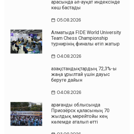
арасында әл-ауқат индексінде
көш бастады
05.08.2026
Алматыда FIDE World University
Team Chess Championship
турнирінің финалы өтіп жатыр
04.08.2026
Қазақстандықтардың 72,3%-ы
жаңа Құрылтай үшін дауыс
беруге дайын
04.08.2026
Қарағанды облысында
Приозёрск қаласының 70
жылдық мерейтойы кең
көлемде аталып өтті