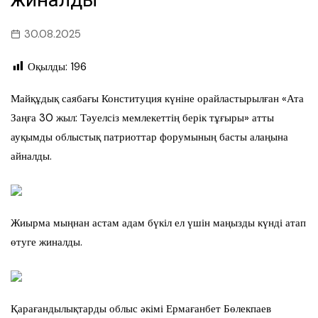
30.08.2025
Оқылды:
196
Майқұдық саябағы Конституция күніне орайластырылған «Ата
Заңға 30 жыл: Тәуелсіз мемлекеттің берік тұғыры» атты
ауқымды облыстық патриоттар форумының басты алаңына
айналды.
Жиырма мыңнан астам адам бүкіл ел үшін маңызды күнді атап
өтуге жиналды.
Қарағандылықтарды облыс әкімі Ермағанбет Бөлекпаев