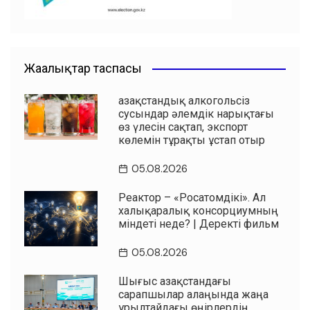
Жаңалықтар таспасы
Қазақстандық алкогольсіз
сусындар әлемдік нарықтағы
өз үлесін сақтап, экспорт
көлемін тұрақты ұстап отыр
05.08.2026
Реактор – «Росатомдікі». Ал
халықаралық консорциумның
міндеті неде? | Деректі фильм
05.08.2026
Шығыс Қазақстандағы
сарапшылар алаңында жаңа
Құрылтайдағы өңірлердің