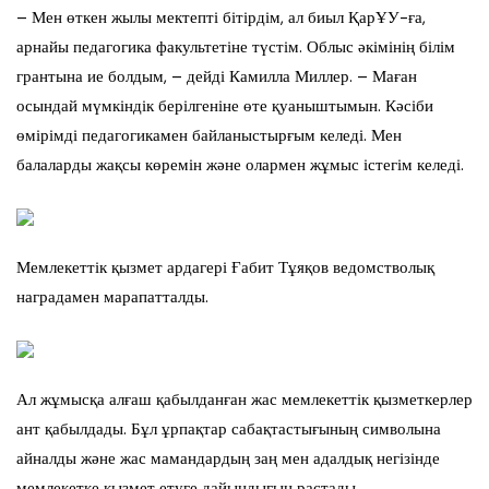
– Мен өткен жылы мектепті бітірдім, ал биыл ҚарҰУ-ға,
арнайы педагогика факультетіне түстім. Облыс әкімінің білім
грантына ие болдым, – дейді Камилла Миллер. – Маған
осындай мүмкіндік берілгеніне өте қуаныштымын. Кәсіби
өмірімді педагогикамен байланыстырғым келеді. Мен
балаларды жақсы көремін және олармен жұмыс істегім келеді.
Мемлекеттік қызмет ардагері Ғабит Тұяқов ведомстволық
наградамен марапатталды.
Ал жұмысқа алғаш қабылданған жас мемлекеттік қызметкерлер
ант қабылдады. Бұл ұрпақтар сабақтастығының символына
айналды және жас мамандардың заң мен адалдық негізінде
мемлекетке қызмет етуге дайындығын растады.