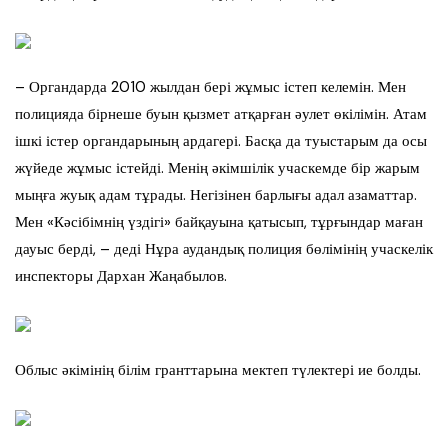
– Органдарда 2010 жылдан бері жұмыс істеп келемін. Мен
полицияда бірнеше буын қызмет атқарған әулет өкілімін. Атам
ішкі істер органдарының ардагері. Басқа да туыстарым да осы
жүйеде жұмыс істейді. Менің әкімшілік учаскемде бір жарым
мыңға жуық адам тұрады. Негізінен барлығы адал азаматтар.
Мен «Кәсібімнің үздігі» байқауына қатысып, тұрғындар маған
дауыс берді, – деді Нұра аудандық полиция бөлімінің учаскелік
инспекторы Дархан Жаңабылов.
Облыс әкімінің білім гранттарына мектеп түлектері ие болды.