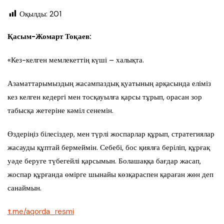
Оқылды:
201
Қасым-Жомарт Тоқаев:
«Кез-келген мемлекеттің күші – халықта.
Азаматтарымыздың жасампаздық қуатының арқасында еліміз
кез келген кедергі мен тосқауылға қарсы тұрып, орасан зор
табысқа жетеріне кәміл сенемін.
Өздеріңіз білесіздер, мен түрлі жоспарлар құрып, стратегиялар
жасауды құптай бермеймін. Себебі, бос қиялға беріліп, құрғақ
уәде беруге түбегейлі қарсымын. Болашаққа бағдар жасап,
жоспар құрғанда өмірге шынайы көзқараспен қараған жөн деп
санаймын.
t.me/aqorda_resmi