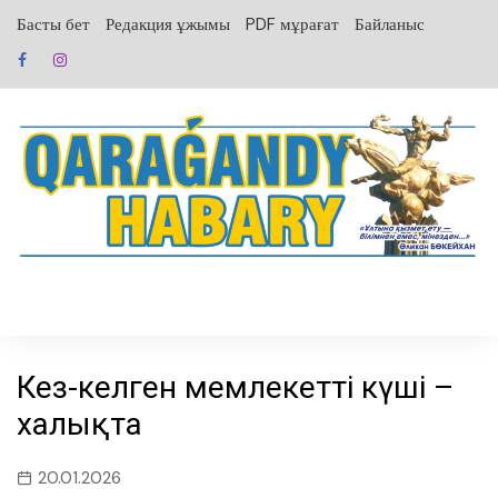
перейти
Басты бет
Редакция ұжымы
PDF мұрағат
Байланыс
к
содержанию
Кез-келген мемлекеттің күші –
халықта
20.01.2026