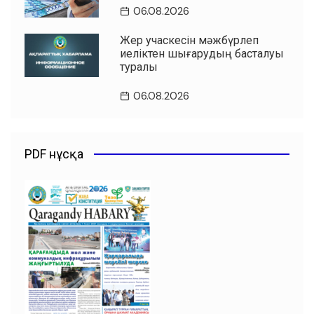
06.08.2026
Жер учаскесін мәжбүрлеп
иеліктен шығарудың басталуы
туралы
06.08.2026
PDF нұсқа