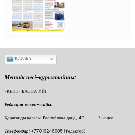
Kazakh
Меншік иесі-құрылтайшы:
«КЕНТ» БАСПА ҮЙІ
Редакция мекен-жайы:
Қарағанды қаласы, Республика даңғ., 40, 7-кеңсе.
Телефондар:
+77016246685
(Редактор)