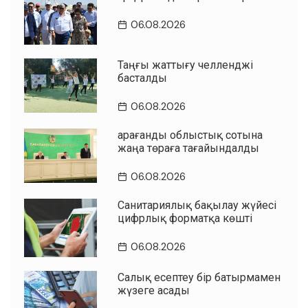
06.08.2026
Таңғы жаттығу челленджі
басталды
06.08.2026
Қарағанды облыстық сотына
жаңа төраға тағайындалды
06.08.2026
Санитариялық бақылау жүйесі
цифрлық форматқа көшті
06.08.2026
Салық есептеу бір батырмамен
жүзеге асады