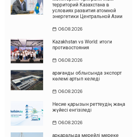
территорий Казахстана в
условиях развития атомной
энергетики Центральной Азии
06.08.2026
Kazakhstan vs World: итоги
противостояния
06.08.2026
Қарағанды облысында экспорт
көлемі артып келеді
06.08.2026
Несие қарызын реттеудің жаңа
жүйесі енгізіледі
06.08.2026
Қарқаралыда мерейлі мереке