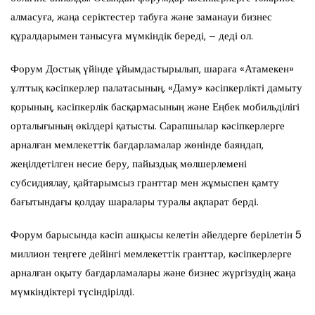
алмасуға, жаңа серіктестер табуға және заманауи бизнес
құралдарымен танысуға мүмкіндік береді, – деді ол.
Форум Достық үйінде ұйымдастырылып, шараға «Атамекен»
ұлттық кәсіпкерлер палатасының, «Даму» кәсіпкерлікті дамыту
қорының, кәсіпкерлік басқармасының және Еңбек мобильділігі
орталығының өкілдері қатысты. Сарапшылар кәсіпкерлерге
арналған мемлекеттік бағдарламалар жөнінде баяндап,
жеңілдетілген несие беру, пайыздық мөлшерлемені
субсидиялау, қайтарымсыз гранттар мен жұмыспен қамту
бағытындағы қолдау шаралары туралы ақпарат берді.
Форум барысында кәсіп ашқысы келетін әйелдерге берілетін 5
миллион теңгеге дейінгі мемлекеттік гранттар, кәсіпкерлерге
арналған оқыту бағдарламалары және бизнес жүргізудің жаңа
мүмкіндіктері түсіндірілді.