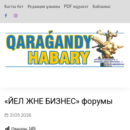
перейти
Басты бет
Редакция ұжымы
PDF мұрағат
Байланыс
к
содержанию
«ӘЙЕЛ ЖӘНЕ БИЗНЕС» форумы
21.05.2026
Оқылды:
149