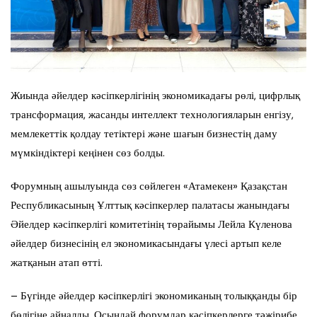
Жиында әйелдер кәсіпкерлігінің экономикадағы рөлі, цифрлық
трансформация, жасанды интеллект технологияларын енгізу,
мемлекеттік қолдау тетіктері және шағын бизнестің даму
мүмкіндіктері кеңінен сөз болды.
Форумның ашылуында сөз сөйлеген «Атамекен» Қазақстан
Республикасының Ұлттық кәсіпкерлер палатасы жанындағы
Әйелдер кәсіпкерлігі комитетінің төрайымы Лейла Күленова
әйелдер бизнесінің ел экономикасындағы үлесі артып келе
жатқанын атап өтті.
– Бүгінде әйелдер кәсіпкерлігі экономиканың толыққанды бір
бөлігіне айналды. Осындай форумдар кәсіпкерлерге тәжірибе