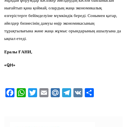
Мұндай форумдар кәсіпкер әйелдердің кәсіби байланысын
нығайтып қана қоймай, олардың жаңа экономикалық
өзгерістерге бейімделуіне мүмкіндік береді. Сонымен қатар,
әйелдер бизнесінің дамуы өңір экономикасының
тұрақтылығына және жаңа жұмыс орындарының ашылуына да
ықпал етеді.
Ералы Ғ
АНИ,
«
QH
»
F
W
T
E
M
T
V
О
a
h
wi
m
ai
el
K
тп
c
at
tt
ai
l.R
e
ра
e
s
er
l
u
gr
ви