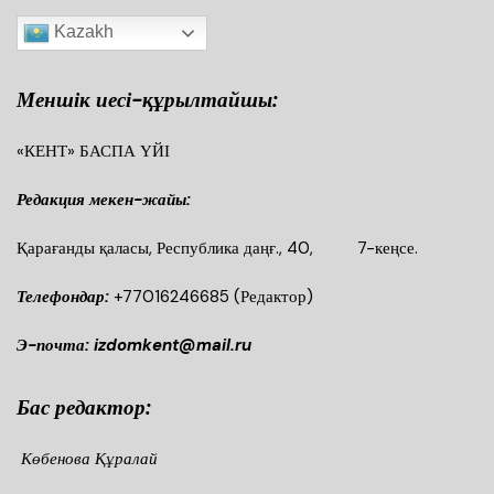
Kazakh
Меншік иесі-құрылтайшы:
«КЕНТ» БАСПА ҮЙІ
Редакция мекен-жайы:
Қарағанды қаласы, Республика даңғ., 40, 7-кеңсе.
Телефондар:
+77016246685
(Редактор)
Э-почта: izdomkent@mail.ru
Бас редактор:
Көбенова Құралай