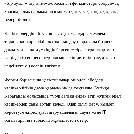
«Бір ауыл – бір өнім» жобасының финалистері, сондай-ақ
халықаралық нарыққа шығып жатқан қазақстандық бренд
иелері болды.
Кәсіпкерлердің айтуынша, соңғы жылдары мемлекет
тарапынан көрсетіліп жатқан қолдау шаралары бизнесті
дамытуға жаңа мүмкіндік берген. Әсіресе гранттар мен
жеңілдетілген несиелер шағын кәсіп иелерінің жұмысын
кеңейтуге оң әсерін тигізген.
Форум барысында қатысушылар өңірдегі әйелдер
кәсіпкерлігінің даму қарқынына да тоқталды. Бүгінде
Қарағанды облысында түрлі салада еңбек етіп жүрген әйел
кәсіпкерлер саны артып келеді. Олар білім беру, қызмет
көрсету, өндіріс, ауыл шаруашылығы, сауда және IT
бағыттарында табысты жұмыс істеп отыр.