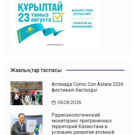
b
A
a
ть
o
p
m
o
p
k
Жаңалықтар таспасы
Астанада Comic Con Astana 2026
фестивалі басталды
06.08.2026
Радиоэкологический
мониторинг приграничных
территорий Казахстана в
условиях развития атомной