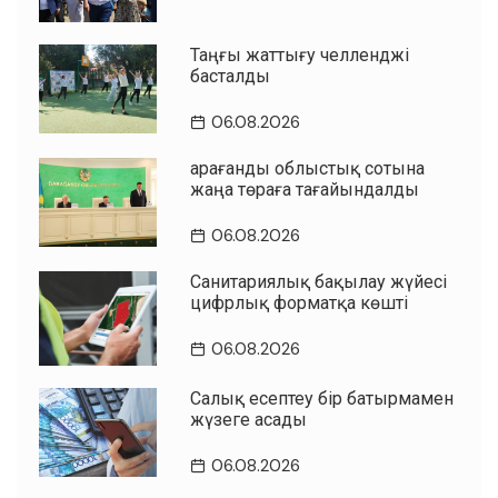
Таңғы жаттығу челленджі
басталды
06.08.2026
Қарағанды облыстық сотына
жаңа төраға тағайындалды
06.08.2026
Санитариялық бақылау жүйесі
цифрлық форматқа көшті
06.08.2026
Салық есептеу бір батырмамен
жүзеге асады
06.08.2026