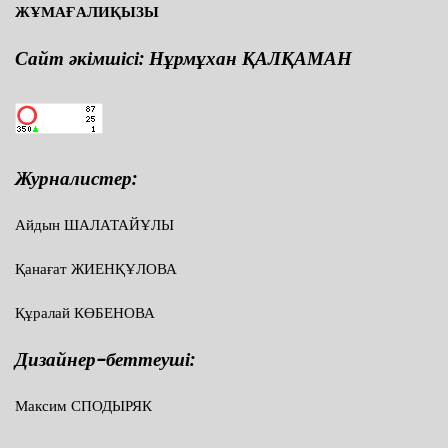
ЖҰМАҒАЛИҚЫЗЫ
Сайт әкімшісі: Нұрмұхан ҚАЛҚАМАН
Журналистер:
Айдын ШАЛАТАЙҰЛЫ
Қанағат ЖИЕНҚҰЛОВА
Құралай КӨБЕНОВА
Дизайнер-беттеуші:
Максим СПОДЫРЯК