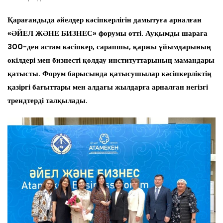
Қарағандыда әйелдер кәсіпкерлігін дамытуға арналған
«ӘЙЕЛ ЖӘНЕ БИЗНЕС» форумы өтті. Ауқымды шараға
300-ден астам кәсіпкер, сарапшы, қаржы ұйымдарының
өкілдері мен бизнесті қолдау институттарының мамандары
қатысты. Форум барысында қатысушылар кәсіпкерліктің
қазіргі бағыттары мен алдағы жылдарға арналған негізгі
трендтерді талқылады.