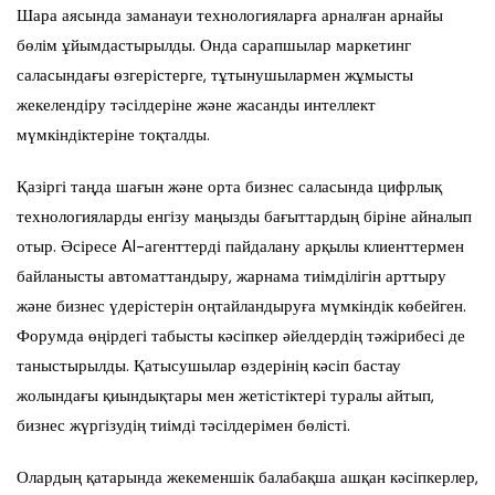
Шара аясында заманауи технологияларға арналған арнайы
бөлім ұйымдастырылды. Онда сарапшылар маркетинг
саласындағы өзгерістерге, тұтынушылармен жұмысты
жекелендіру тәсілдеріне және жасанды интеллект
мүмкіндіктеріне тоқталды.
Қазіргі таңда шағын және орта бизнес саласында цифрлық
технологияларды енгізу маңызды бағыттардың біріне айналып
отыр. Әсіресе AI-агенттерді пайдалану арқылы клиенттермен
байланысты автоматтандыру, жарнама тиімділігін арттыру
және бизнес үдерістерін оңтайландыруға мүмкіндік көбейген.
Форумда өңірдегі табысты кәсіпкер әйелдердің тәжірибесі де
таныстырылды. Қатысушылар өздерінің кәсіп бастау
жолындағы қиындықтары мен жетістіктері туралы айтып,
бизнес жүргізудің тиімді тәсілдерімен бөлісті.
Олардың қатарында жекеменшік балабақша ашқан кәсіпкерлер,