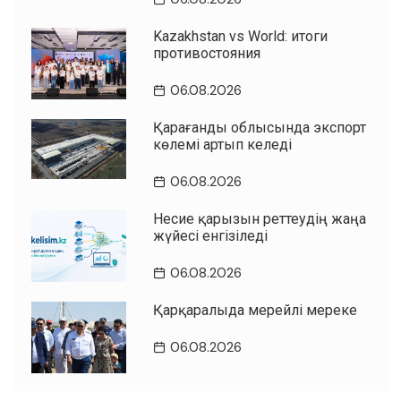
Kazakhstan vs World: итоги
противостояния
06.08.2026
Қарағанды облысында экспорт
көлемі артып келеді
06.08.2026
Несие қарызын реттеудің жаңа
жүйесі енгізіледі
06.08.2026
Қарқаралыда мерейлі мереке
06.08.2026