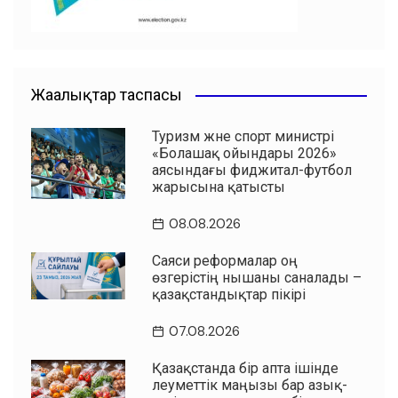
Жаңалықтар таспасы
Туризм және спорт министрі
«Болашақ ойындары 2026»
аясындағы фиджитал-футбол
жарысына қатысты
08.08.2026
Саяси реформалар оң
өзгерістің нышаны саналады –
қазақстандықтар пікірі
07.08.2026
Қазақстанда бір апта ішінде
әлеуметтік маңызы бар азық-