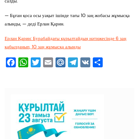
салды.
— Бұған қоса осы уақыт ішінде тағы 10 заң жобасы жұмысқа
алынды, — деді Ерлан Қарин.
Ерлан Қарин: Бурабайдағы құрылтайдың нәтижесінде 6 заң
қабылданып, 10 заң жұмысқа алынды
F
W
T
E
M
T
V
О
a
h
wi
m
ai
el
K
тп
c
at
tt
ai
l.R
e
ра
e
s
er
l
u
gr
ви
b
A
a
ть
o
p
m
o
p
k