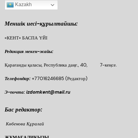
Kazakh
Меншік иесі-құрылтайшы:
«КЕНТ» БАСПА ҮЙІ
Редакция мекен-жайы:
Қарағанды қаласы, Республика даңғ., 40, 7-кеңсе.
Телефондар:
+77016246685
(Редактор)
Э-почта: izdomkent@mail.ru
Бас редактор:
Көбенова Құралай
ЖҰМАҒАЛИҚЫЗЫ