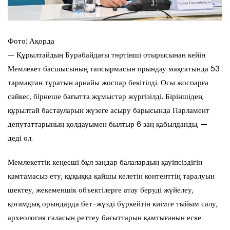
Фото: Ақорда
— Құрылтайдың Бурабайдағы төртінші отырысынан кейін
Мемлекет басшысының тапсырмасын орындау мақсатында 53
тармақтан тұратын арнайы жоспар бекітілді. Осы жоспарға
сәйкес, бірнеше бағытта жұмыстар жүргізілді. Біріншіден,
құрылтай бастауларын жүзеге асыру барысында Парламент
депутаттарының қолдауымен былтыр 6 заң қабылданды, —
деді ол.
Мемлекеттік кеңесші бұл заңдар балалардың қауіпсіздігін
қамтамасыз ету, құқыққа қайшы келетін контенттің таралуын
шектеу, жекеменшік объектілерге атау беруді жүйелеу,
қоғамдық орындарда бет-жүзді бүркейтін киімге тыйым салу,
археология саласын реттеу бағыттарын қамтығанын еске