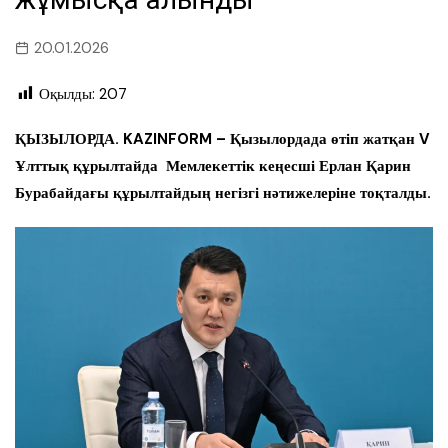
20.01.2026
Оқылды:
207
ҚЫЗЫЛОРДА. KAZINFORM – Қызылордада өтіп жатқан V
Ұлттық құрылтайда Мемлекеттік кеңесші Ерлан Қарин
Бурабайдағы құрылтайдың негізгі нәтижелеріне тоқталды.