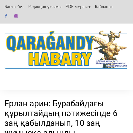
перейти
Басты бет
Редакция ұжымы
PDF мұрағат
Байланыс
к
содержанию
Ерлан Қарин: Бурабайдағы
құрылтайдың нәтижесінде 6
заң қабылданып, 10 заң
жұмысқа алынды