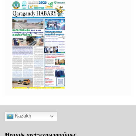
Kazakh
Меншік иесі-құрылтайшы: