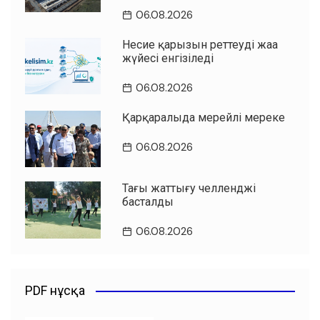
06.08.2026
Несие қарызын реттеудің жаңа
жүйесі енгізіледі
06.08.2026
Қарқаралыда мерейлі мереке
06.08.2026
Таңғы жаттығу челленджі
басталды
06.08.2026
PDF нұсқа