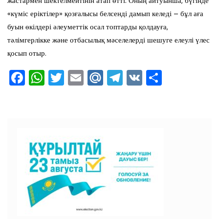
жастармен шектелмейтінін атап өтті. Оның айтуынша, бүгінде
«күміс еріктілер» қозғалысы белсенді дамып келеді – бұл аға
буын өкілдері әлеуметтік осал топтарды қолдауға,
тәлімгерлікке және отбасылық мәселелерді шешуге елеулі үлес
қосып отыр.
F
W
T
E
M
T
V
О
a
h
wi
m
ai
el
K
тп
c
at
tt
ai
l.R
e
ра
e
s
er
l
u
gr
ви
b
A
a
ть
o
p
m
o
p
k