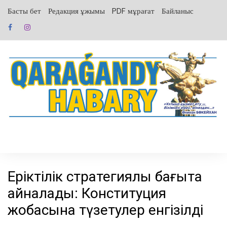
перейти
Басты бет
Редакция ұжымы
PDF мұрағат
Байланыс
к
содержанию
Еріктілік стратегиялық бағытқа
айналады: Конституция
жобасына түзетулер енгізілді