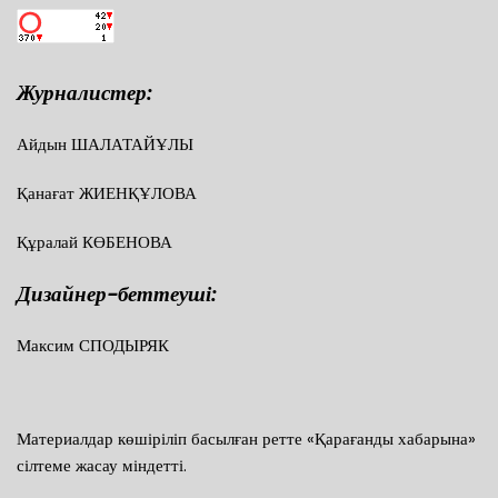
Журналистер:
Айдын ШАЛАТАЙҰЛЫ
Қанағат ЖИЕНҚҰЛОВА
Құралай КӨБЕНОВА
Дизайнер-беттеуші:
Максим СПОДЫРЯК
Материалдар көшіріліп басылған ретте «Қарағанды хабарына»
сілтеме жасау міндетті.