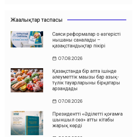
Жаңалықтар таспасы
Саяси реформалар оң өзгерістің
нышаны саналады –
қазақстандықтар пікірі
07.08.2026
Қазақстанда бір апта ішінде
әлеуметтік маңызы бар азық-
түлік тауарларының бірқатары
арзандады
07.08.2026
Президенттің «Әділетті қоғамға
шыншыл сөз» атты кітабы
жарық көрді