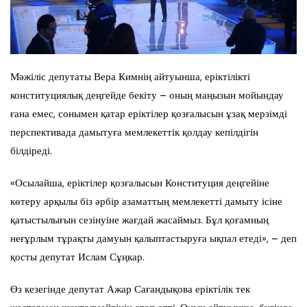
Мәжіліс депутаты Вера Кимнің айтуынша, еріктілікті
конституциялық деңгейде бекіту – оның маңызын мойындау
ғана емес, сонымен қатар еріктілер қозғалысын ұзақ мерзімді
перспективада дамытуға мемлекеттік қолдау кепілдігін
білдіреді.
«Осылайша, еріктілер қозғалысын Конституция деңгейіне
көтеру арқылы біз әрбір азаматтың мемлекетті дамыту ісіне
қатыстылығын сезінуіне жағдай жасаймыз. Бұл қоғамның
неғұрлым тұрақты дамуын қалыптастыруға ықпал етеді», – деп
қосты депутат Ислам Сұңкар.
Өз кезегінде депутат Ажар Сағандықова еріктілік тек