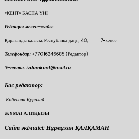
«КЕНТ» БАСПА ҮЙІ
Редакция мекен-жайы:
Қарағанды қаласы, Республика даңғ., 40, 7-кеңсе.
Телефондар:
+77016246685
(Редактор)
Э-почта: izdomkent@mail.ru
Бас редактор:
Көбенова Құралай
ЖҰМАҒАЛИҚЫЗЫ
Сайт әкімшісі: Нұрмұхан ҚАЛҚАМАН