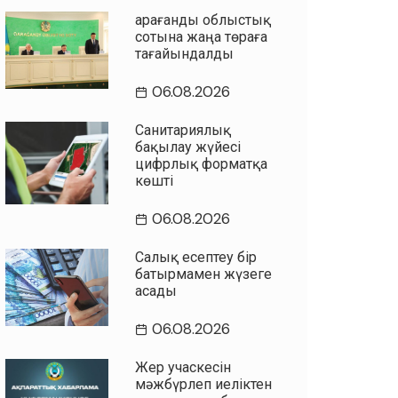
Қарағанды облыстық
сотына жаңа төраға
тағайындалды
06.08.2026
Санитариялық
бақылау жүйесі
цифрлық форматқа
көшті
06.08.2026
Салық есептеу бір
батырмамен жүзеге
асады
06.08.2026
Жер учаскесін
мәжбүрлеп иеліктен