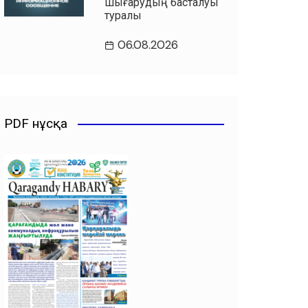
шығарудың басталуы
туралы
06.08.2026
PDF нұсқа