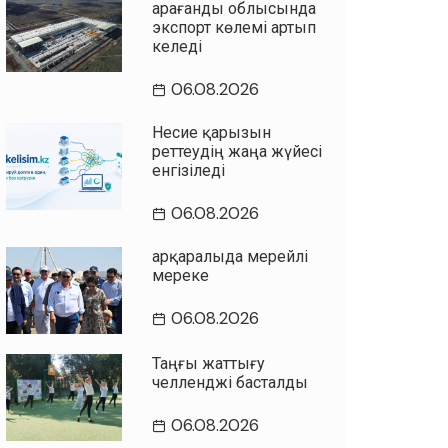
Қарағанды облысында
экспорт көлемі артып
келеді
06.08.2026
Несие қарызын
реттеудің жаңа жүйесі
енгізіледі
06.08.2026
Қарқаралыда мерейлі
мереке
06.08.2026
Таңғы жаттығу
челленджі басталды
06.08.2026