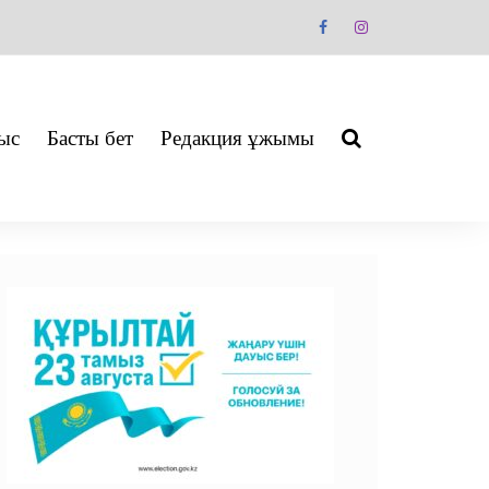
ыс
Басты бет
Редакция ұжымы