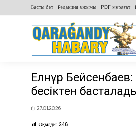
перейти
Басты бет
Редакция ұжымы
PDF мұрағат
к
содержанию
Елнұр Бейсенбаев: 
бесіктен басталад
27.01.2026
Оқылды:
248