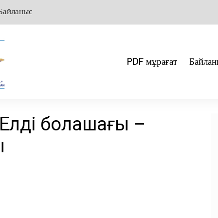
Байланыс
PDF мұрағат
Байлан
Елдің болашағы –
ы