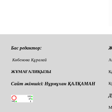
Бас редактор:
Ж
Көбенова Құралай
А
ЖҰМАҒАЛИҚЫЗЫ
Қ
Сайт әкімшісі: Нұрмұхан ҚАЛҚАМАН
Қ
Д
,
М