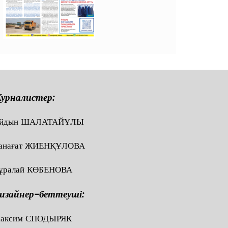
урналистер:
йдын ШАЛАТАЙҰЛЫ
анағат ЖИЕНҚҰЛОВА
ұралай КӨБЕНОВА
изайнер-беттеуші:
аксим СПОДЫРЯК