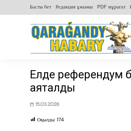
перейти
Басты бет
Редакция ұжымы
PDF мұрағат
к
содержанию
Елде референдум 
аяқталды
15.03.2026
Оқылды:
174