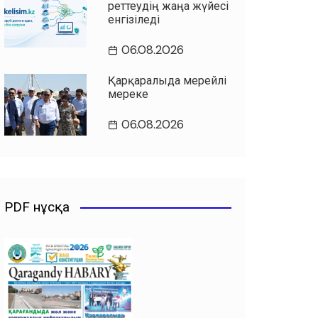
реттеудің жаңа жүйесі
енгізіледі
06.08.2026
Қарқаралыда мерейлі
мереке
06.08.2026
PDF нұсқа