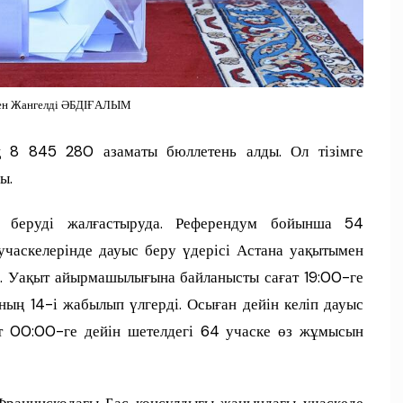
ген Жангелді ӘБДІҒАЛЫМ
ң 8 845 280 азаматы бюллетень алды. Ол тізімге
ы.
с беруді жалғастыруда. Референдум бойынша 54
 учаскелерінде дауыс беру үдерісі Астана уақытымен
ді. Уақыт айырмашылығына байланысты сағат 19:00-ге
ның 14-і жабылып үлгерді. Осыған дейін келіп дауыс
т 00:00-ге дейін шетелдегі 64 учаске өз жұмысын
Францискодағы Бас консулдығы жанындағы учаскеде