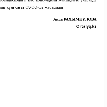
рыз күні сағат 08:00-де жабылады.
Аида РАХЫМҚҰЛОВА
Ortalyq.kz
п
и