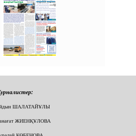
урналистер:
йдын ШАЛАТАЙҰЛЫ
анағат ЖИЕНҚҰЛОВА
ұралай КӨБЕНОВА