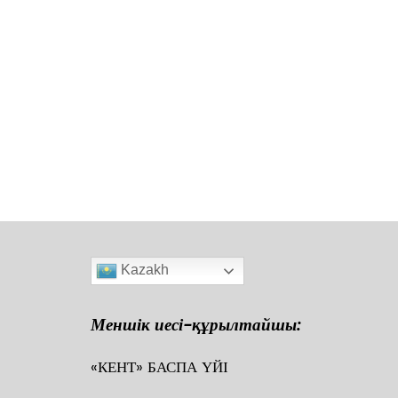
Kazakh
Меншік иесі-құрылтайшы:
«КЕНТ» БАСПА ҮЙІ