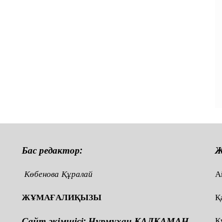
Бас редактор:
Ж
Көбенова Құралай
А
ЖҰМАҒАЛИҚЫЗЫ
Қ
Сайт әкімшісі: Нұрмұхан ҚАЛҚАМАН
Қ