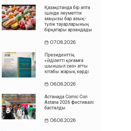
Қазақстанда бір апта
ішінде әлеуметтік
маңызы бар азық-
түлік тауарларының
бірқатары арзандады
07.08.2026
Президенттің
«Әділетті қоғамға
шыншыл сөз» атты
кітабы жарық көрді
06.08.2026
Астанада Comic Con
Astana 2026 фестивалі
басталды
06.08.2026