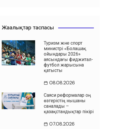
Жаңалықтар таспасы
Туризм және спорт
министрі «Болашақ
ойындары 2026»
аясындағы фиджитал-
футбол жарысына
қатысты
08.08.2026
Саяси реформалар оң
өзгерістің нышаны
саналады –
қазақстандықтар пікірі
07.08.2026