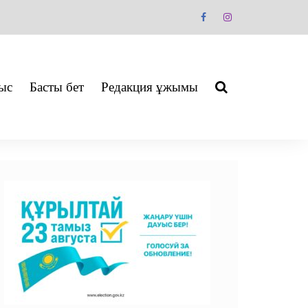
ыс
Басты бет
Редакция ұжымы