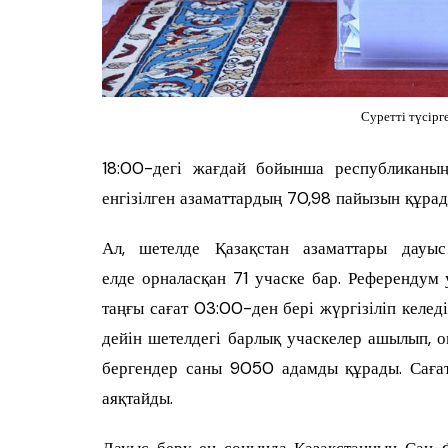
Суретті түсір
18:00-дегі жағдай бойынша республиканы
енгізілген азаматтардың 70,98 пайызын құрад
Ал, шетелде Қазақстан азаматтары дауы
елде орналасқан 71 учаске бар. Референдум
таңғы сағат 03:00-ден бері жүргізіліп келе
дейін шетелдегі барлық учаскелер ашылып, о
бергендер саны 9050 адамды құрады. Саға
аяқтайды.
Дауыс беру ең соңында Қазақстанның Сан-