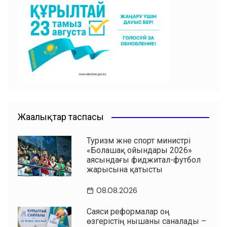
b
A
a
ть
o
p
m
o
p
k
Жаңалықтар таспасы
Туризм және спорт министрі
«Болашақ ойындары 2026»
аясындағы фиджитал-футбол
жарысына қатысты
08.08.2026
Саяси реформалар оң
өзгерістің нышаны саналады –