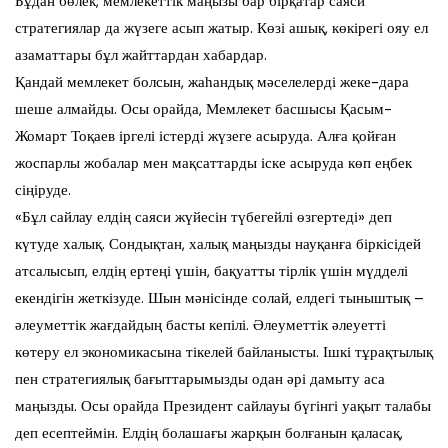
Бұдан бөлек, мемлекеттік маңызы бар бірқатар саяси
стратегиялар да жүзеге асып жатыр. Көзі ашық, көкірегі ояу ел
азаматтары бұл жайттардан хабардар.
Қандай мемлекет болсын, жаһандық мәселелерді жеке-дара
шеше алмайды. Осы орайда, Мемлекет басшысы Қасым-
Жомарт Тоқаев іргелі істерді жүзеге асыруда. Алға қойған
жоспарлы жобалар мен мақсаттарды іске асыруда көп еңбек
сіңіруде.
«Бұл сайлау елдің саяси жүйесін түбегейлі өзгертеді» деп
күтуде халық. Сондықтан, халық маңызды науқанға біркісідей
атсалысып, елдің ертеңі үшін, бақуатты тірлік үшін мүдделі
екендігін жеткізуде. Шын мәнісінде солай, елдегі тыныштық –
әлеуметтік жағдайдың басты кепілі. Әлеуметтік әлеуетті
көтеру ел экономикасына тікелей байланысты. Ішкі тұрақтылық
пен стратегиялық бағыттарымызды одан әрі дамыту аса
маңызды. Осы орайда Президент сайлауы бүгінгі уақыт талабы
деп есептеймін. Елдің болашағы жарқын болғанын қаласақ,