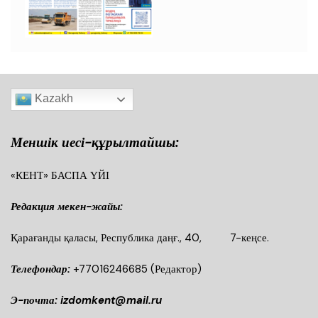
Kazakh
Меншік иесі-құрылтайшы:
«КЕНТ» БАСПА ҮЙІ
Редакция мекен-жайы:
Қарағанды қаласы, Республика даңғ., 40, 7-кеңсе.
Телефондар:
+77016246685
(Редактор)
Э-почта: izdomkent@mail.ru