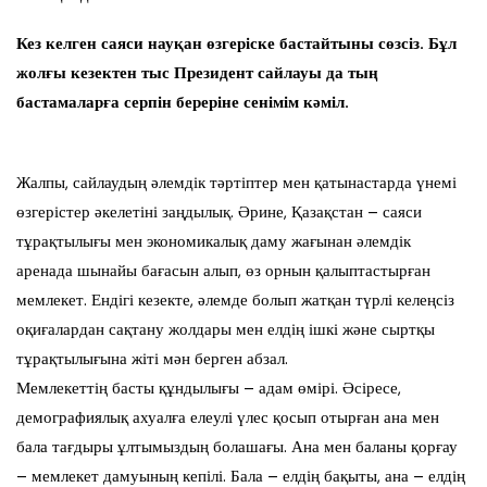
Кез келген саяси науқан өзгеріске бастайтыны сөзсіз. Бұл
жолғы кезектен тыс Президент сайлауы да тың
бастамаларға серпін береріне сенімім кәміл.
Жалпы, сайлаудың әлемдік тәртіптер мен қатынастарда үнемі
өзгерістер әкелетіні заңдылық. Әрине, Қазақстан – саяси
тұрақтылығы мен экономикалық даму жағынан әлемдік
аренада шынайы бағасын алып, өз орнын қалыптастырған
мемлекет. Ендігі кезекте, әлемде болып жатқан түрлі келеңсіз
оқиғалардан сақтану жолдары мен елдің ішкі және сыртқы
тұрақтылығына жіті мән берген абзал.
Мемлекеттің басты құндылығы – адам өмірі. Әсіресе,
демографиялық ахуалға елеулі үлес қосып отырған ана мен
бала тағдыры ұлтымыздың болашағы. Ана мен баланы қорғау
– мемлекет дамуының кепілі. Бала – елдің бақыты, ана – елдің