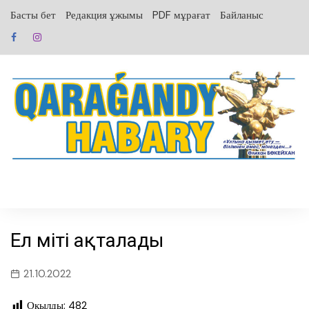
перейти
Басты бет
Редакция ұжымы
PDF мұрағат
Байланыс
к
содержанию
Ел үміті ақталады
21.10.2022
Оқылды:
482