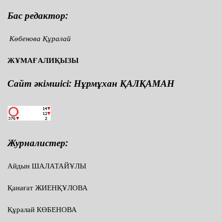
Бас редактор:
Көбенова Құралай
ЖҰМАҒАЛИҚЫЗЫ
Сайт әкімшісі: Нұрмұхан ҚАЛҚАМАН
Журналистер:
Айдын ШАЛАТАЙҰЛЫ
Қанағат ЖИЕНҚҰЛОВА
Құралай КӨБЕНОВА