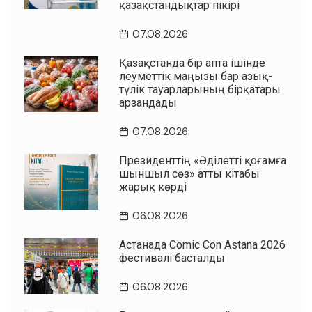
қазақстандықтар пікірі
07.08.2026
Қазақстанда бір апта ішінде
әлеуметтік маңызы бар азық-
түлік тауарларының бірқатары
арзандады
07.08.2026
Президенттің «Әділетті қоғамға
шыншыл сөз» атты кітабы
жарық көрді
06.08.2026
Астанада Comic Con Astana 2026
фестивалі басталды
06.08.2026