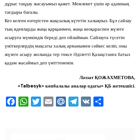
дұрыс таңдау жасауымыз қажет. Мемлекет үшін әр адамның
тағдыры бағалы.
Кез келген өзгерістен жақсылық күтетін халықпыз. Бұл сайлау
тың идеяларды жаңа қарқынмен, жаңа көзқараспен жүзеге
асыруға мүмкіндік береді деп ойлаймын. Сайлауға түсетін
үміткерлердің мақсаты халық арманымен сәйкес келіп, оны
жүзеге асыру жолында тер төксе Әділетті Қазақстанға батыл
қадам жасаймыз деп үміттенемін.
Ләззат ҚОЖАХМЕТОВА,
«Talbesyk» көпбалалы аналар одағы» ҚБ жетекшісі.
F
W
T
E
M
T
V
О
a
h
wi
m
ai
el
K
тп
c
at
tt
ai
l.R
e
ра
e
s
er
l
u
gr
ви