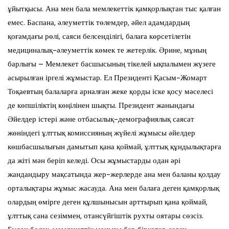
ұйытқысы. Ана мен бала мемлекеттік қамқорлықтан тыс қалған
емес. Баспана, әлеуметтік төлемдер, әйел адамдардың
қоғамдағы рөлі, саяси белсенділігі, балаға көрсетілетін
медициналық-әлеуметтік көмек те жетерлік. Әрине, мұның
барлығы – Мемлекет басшысының тікелей ықпалымен жүзеге
асырылған іргелі жұмыстар. Ел Президенті Қасым-Жомарт
Тоқаевтың балаларға арналған жеке қорды іске қосу мәселесі
де көпшіліктің көңілінен шықты. Президент жанындағы
Әйелдер істері және отбасылық-демографиялық саясат
жөніндегі ұлттық комиссияның жүйелі жұмысы әйелдер
көшбасшылығын дамытып қана қоймай, ұлттық құндылықтарға
да жіті мән беріп келеді. Осы жұмыстарды одан әрі
жандандыру мақсатында жер-жерлерде ана мен баланы қолдау
орталықтары жұмыс жасауда. Ана мен балаға деген қамқорлық
олардың өмірге деген құлшынысын арттырып қана қоймай,
ұлттық сана сезіммен, отансүйгіштік рухты оятары сөзсіз.