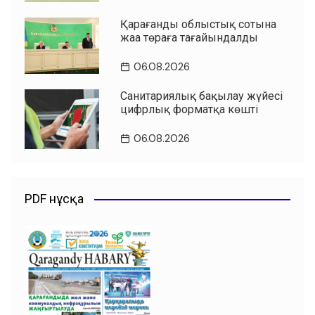
Қарағанды облыстық сотына
жаңа төраға тағайындалды
06.08.2026
Санитариялық бақылау жүйесі
цифрлық форматқа көшті
06.08.2026
PDF нұсқа