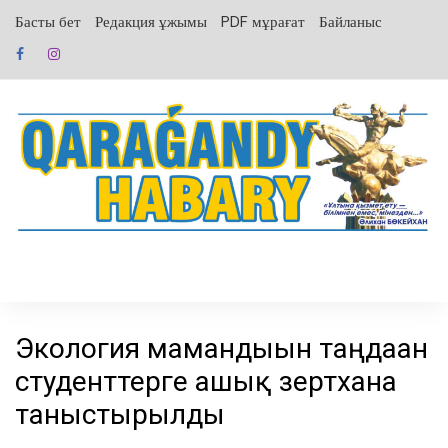
перейти
Басты бет
Редакция ұжымы
PDF мұрағат
Байланыс
к
содержанию
Экология мамандығын таңдаған
студенттерге ашық зертхана
таныстырылды