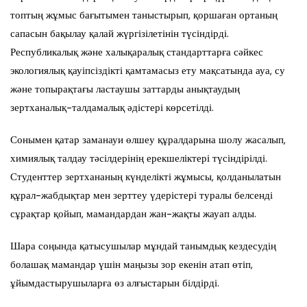
топтың жұмыс бағытымен таныстырып, қоршаған ортаның
сапасын бақылау қалай жүргізілетінін түсіндірді.
Республикалық және халықаралық стандарттарға сәйкес
экологиялық қауіпсіздікті қамтамасыз ету мақсатында ауа, су
және топырақтағы ластаушы заттарды анықтаудың
зертханалық-талдамалық әдістері көрсетілді.
Сонымен қатар заманауи өлшеу құралдарына шолу жасалып,
химиялық талдау тәсілдерінің ерекшеліктері түсіндірілді.
Студенттер зертхананың күнделікті жұмысы, қолданылатын
құрал-жабдықтар мен зерттеу үдерістері туралы белсенді
сұрақтар қойып, мамандардан жан-жақты жауап алды.
Шара соңында қатысушылар мұндай танымдық кездесудің
болашақ мамандар үшін маңызы зор екенін атап өтіп,
ұйымдастырушыларға өз алғыстарын білдірді.