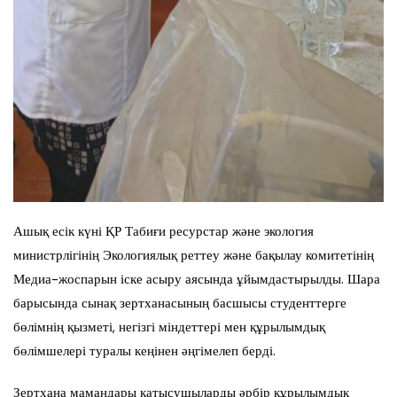
Ашық есік күні ҚР Табиғи ресурстар және экология
министрлігінің Экологиялық реттеу және бақылау комитетінің
Медиа-жоспарын іске асыру аясында ұйымдастырылды. Шара
барысында сынақ зертханасының басшысы студенттерге
бөлімнің қызметі, негізгі міндеттері мен құрылымдық
бөлімшелері туралы кеңінен әңгімелеп берді.
Зертхана мамандары қатысушыларды әрбір құрылымдық