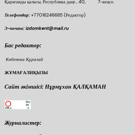
Қарағанды қаласы, Республика даңғ., 40, 7-кеңсе.
Телефондар:
+77016246685
(Редактор)
Э-почта: izdomkent@mail.ru
Бас редактор:
Көбенова Құралай
ЖҰМАҒАЛИҚЫЗЫ
Сайт әкімшісі: Нұрмұхан ҚАЛҚАМАН
Журналистер: