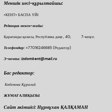
Меншік иесі-құрылтайшы:
«КЕНТ» БАСПА ҮЙІ
Редакция мекен-жайы:
Қарағанды қаласы, Республика даңғ., 40, 7-кеңсе.
Телефондар:
+77016246685
(Редактор)
Э-почта: izdomkent@mail.ru
Бас редактор:
Көбенова Құралай
ЖҰМАҒАЛИҚЫЗЫ
Сайт әкімшісі: Нұрмұхан ҚАЛҚАМАН