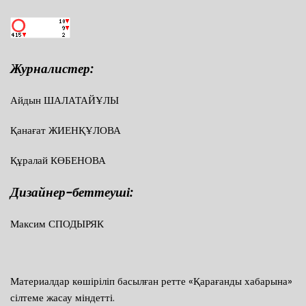
Журналистер:
Айдын ШАЛАТАЙҰЛЫ
Қанағат ЖИЕНҚҰЛОВА
Құралай КӨБЕНОВА
Дизайнер-беттеуші:
Максим СПОДЫРЯК
Материалдар көшіріліп басылған ретте «Қарағанды хабарына»
сілтеме жасау міндетті.