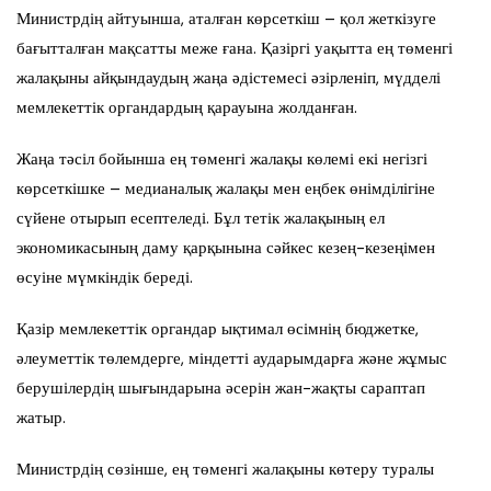
Министрдің айтуынша, аталған көрсеткіш – қол жеткізуге
бағытталған мақсатты меже ғана. Қазіргі уақытта ең төменгі
жалақыны айқындаудың жаңа әдістемесі әзірленіп, мүдделі
мемлекеттік органдардың қарауына жолданған.
Жаңа тәсіл бойынша ең төменгі жалақы көлемі екі негізгі
көрсеткішке – медианалық жалақы мен еңбек өнімділігіне
сүйене отырып есептеледі. Бұл тетік жалақының ел
экономикасының даму қарқынына сәйкес кезең-кезеңімен
өсуіне мүмкіндік береді.
Қазір мемлекеттік органдар ықтимал өсімнің бюджетке,
әлеуметтік төлемдерге, міндетті аударымдарға және жұмыс
берушілердің шығындарына әсерін жан-жақты сараптап
жатыр.
Министрдің сөзінше, ең төменгі жалақыны көтеру туралы