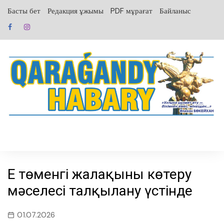
перейти
Басты бет
Редакция ұжымы
PDF мұрағат
Байланыс
к
содержанию
Ең төменгі жалақыны көтеру
мәселесі талқылану үстінде
01.07.2026