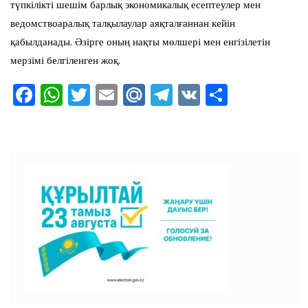
түпкілікті шешім барлық экономикалық есептеулер мен
ведомствоаралық талқылаулар аяқталғаннан кейін
қабылданады. Әзірге оның нақты мөлшері мен енгізілетін
мерзімі белгіленген жоқ.
F
W
T
E
M
T
V
О
a
h
wi
m
ai
el
K
тп
c
at
tt
ai
l.R
e
ра
e
s
er
l
u
gr
ви
b
A
a
ть
o
p
m
o
p
k