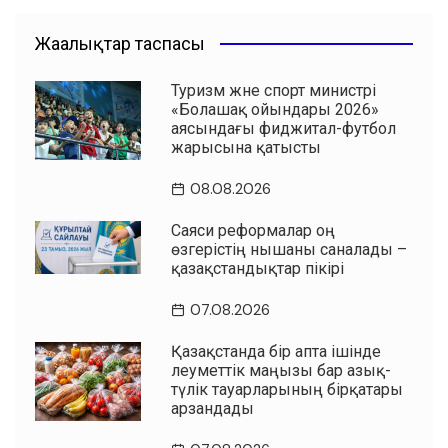
Жаңалықтар таспасы
Туризм және спорт министрі
«Болашақ ойындары 2026»
аясындағы фиджитал-футбол
жарысына қатысты
08.08.2026
Саяси реформалар оң
өзгерістің нышаны саналады –
қазақстандықтар пікірі
07.08.2026
Қазақстанда бір апта ішінде
әлеуметтік маңызы бар азық-
түлік тауарларының бірқатары
арзандады