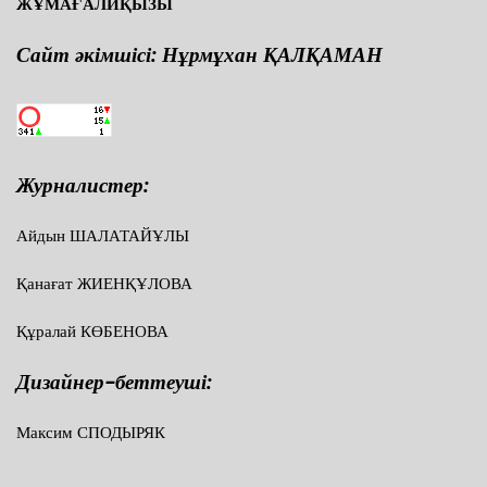
ЖҰМАҒАЛИҚЫЗЫ
Сайт әкімшісі: Нұрмұхан ҚАЛҚАМАН
Журналистер:
Айдын ШАЛАТАЙҰЛЫ
Қанағат ЖИЕНҚҰЛОВА
Құралай КӨБЕНОВА
Дизайнер-беттеуші:
Максим СПОДЫРЯК