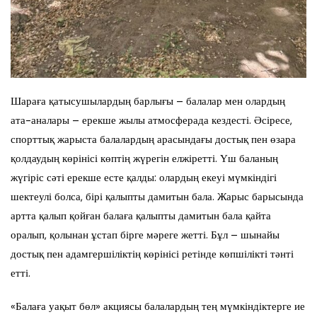
Шараға қатысушылардың барлығы – балалар мен олардың
ата-аналары – ерекше жылы атмосферада кездесті. Әсіресе,
спорттық жарыста балалардың арасындағы достық пен өзара
қолдаудың көрінісі көптің жүрегін елжіретті. Үш баланың
жүгіріс сәті ерекше есте қалды: олардың екеуі мүмкіндігі
шектеулі болса, бірі қалыпты дамитын бала. Жарыс барысында
артта қалып қойған балаға қалыпты дамитын бала қайта
оралып, қолынан ұстап бірге мәреге жетті. Бұл – шынайы
достық пен адамгершіліктің көрінісі ретінде көпшілікті тәнті
етті.
«Балаға уақыт бөл» акциясы балалардың тең мүмкіндіктерге ие