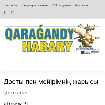
перейти
Басты бет
Редакция ұжымы
PDF мұрағат
Байланыс
к
содержанию
Достық пен мейірімнің жарысы
05.06.2025
Оқылды:
161