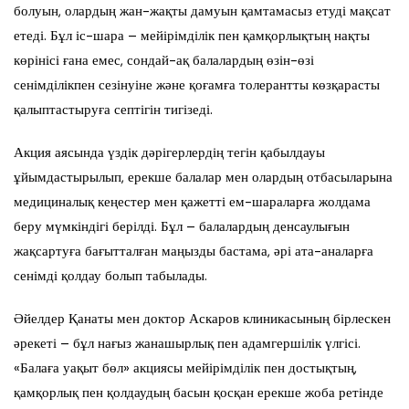
болуын, олардың жан-жақты дамуын қамтамасыз етуді мақсат
етеді. Бұл іс-шара – мейірімділік пен қамқорлықтың нақты
көрінісі ғана емес, сондай-ақ балалардың өзін-өзі
сенімділікпен сезінуіне және қоғамға толерантты көзқарасты
қалыптастыруға септігін тигізеді.
Акция аясында үздік дәрігерлердің тегін қабылдауы
ұйымдастырылып, ерекше балалар мен олардың отбасыларына
медициналық кеңестер мен қажетті ем-шараларға жолдама
беру мүмкіндігі берілді. Бұл – балалардың денсаулығын
жақсартуға бағытталған маңызды бастама, әрі ата-аналарға
сенімді қолдау болып табылады.
Әйелдер Қанаты мен доктор Аскаров клиникасының бірлескен
әрекеті – бұл нағыз жанашырлық пен адамгершілік үлгісі.
«Балаға уақыт бөл» акциясы мейірімділік пен достықтың,
қамқорлық пен қолдаудың басын қосқан ерекше жоба ретінде