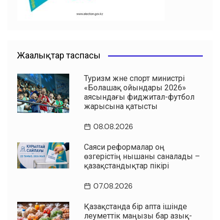
Жаңалықтар таспасы
Туризм және спорт министрі
«Болашақ ойындары 2026»
аясындағы фиджитал-футбол
жарысына қатысты
08.08.2026
Саяси реформалар оң
өзгерістің нышаны саналады –
қазақстандықтар пікірі
07.08.2026
Қазақстанда бір апта ішінде
әлеуметтік маңызы бар азық-