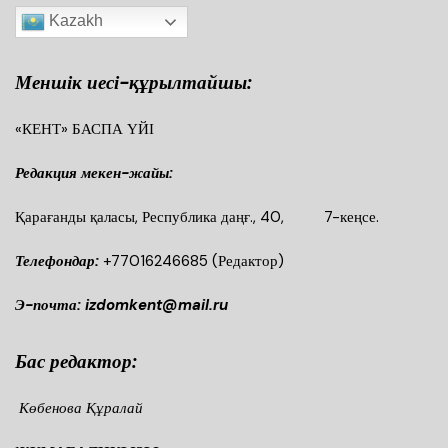
Kazakh
Меншік иесі-құрылтайшы:
«КЕНТ» БАСПА ҮЙІ
Редакция мекен-жайы:
Қарағанды қаласы, Республика даңғ., 40, 7-кеңсе.
Телефондар:
+77016246685
(Редактор)
Э-почта: izdomkent@mail.ru
Бас редактор:
Көбенова Құралай