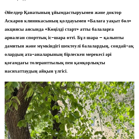
Әйелдер Қанатының ұйымдастыруымен және доктор
Аскаров клиникасының қолдауымен «Балаға уақыт бөл»
акциясы аясында «Көңілді старт» атты балаларға
арналған спорттық іс-шара өтті. Бұл шара – қалыпты
дамитын және мүмкіндігі шектеулі балалардың, сондай-ақ
олардың ата-аналарының бірлескен мерекесі әрі
қоғамдағы толеранттылық пен қамқорлықты
насихаттаудың айқын үлгісі.