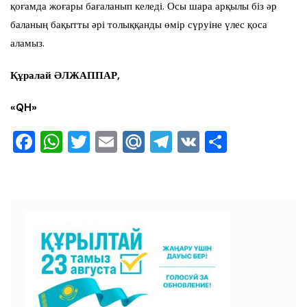
қоғамда жоғары бағаланып келеді. Осы шара арқылы біз әр
баланың бақытты әрі толыққанды өмір сүруіне үлес қоса
аламыз.
Құралай ӘЛЖАППАР,
«
QH
»
F
W
T
E
M
T
V
О
a
h
wi
m
ai
el
K
тп
c
at
tt
ai
l.R
e
ра
e
s
er
l
u
gr
ви
b
A
a
ть
o
p
m
o
p
k