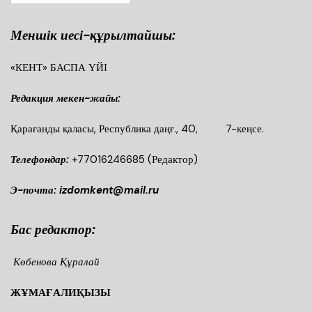
Меншік иесі-құрылтайшы:
«КЕНТ» БАСПА ҮЙІ
Редакция мекен-жайы:
Қарағанды қаласы, Республика даңғ., 40, 7-кеңсе.
Телефондар:
+77016246685
(Редактор)
Э-почта: izdomkent@mail.ru
Бас редактор:
Көбенова Құралай
ЖҰМАҒАЛИҚЫЗЫ