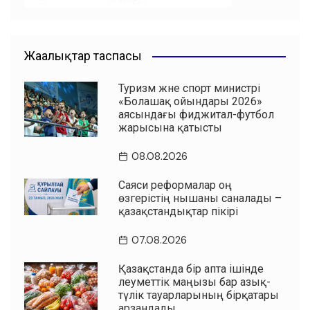
Жаңалықтар таспасы
Туризм және спорт министрі
«Болашақ ойындары 2026»
аясындағы фиджитал-футбол
жарысына қатысты
08.08.2026
Саяси реформалар оң
өзгерістің нышаны саналады –
қазақстандықтар пікірі
07.08.2026
Қазақстанда бір апта ішінде
әлеуметтік маңызы бар азық-
түлік тауарларының бірқатары
арзандады