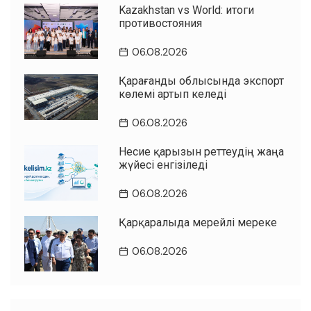
Kazakhstan vs World: итоги
противостояния
06.08.2026
Қарағанды облысында экспорт
көлемі артып келеді
06.08.2026
Несие қарызын реттеудің жаңа
жүйесі енгізіледі
06.08.2026
Қарқаралыда мерейлі мереке
06.08.2026