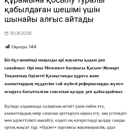
қабылдаған шешімі үшін
шынайы алғыс айтады
15.06.2026
Оқылды:
144
Біз бұл шешімді маңызды әрі жауапты қадам деп
санаймыз. Әрі оны Мемлекет басшысы Қасым-Жомарт
Тоқаевтың Әділетті Қазақстанды құруға және
азаматтардың мүддесіне сай жүйелі реформаларды жүзеге
асыруға бағытталған саясатын қолдау деп қабылдаймыз.
Бүгінде алдымызда халықтың игілігі үшін еңбек ету,
азаматтардың өмір сапасын арттыруға ықпал ету, заң үстемдігі
мен әділеттілікті нығайту, елдегі оң өзгерістерді қолдау сынды
ортақ мақсат тұр. «Әділет» партиясы жауапкершілік, адал