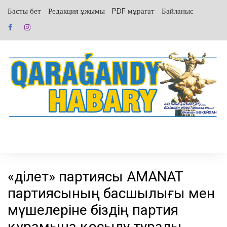
перейти
Басты бет
Редакция ұжымы
PDF мұрағат
Байланыс
к
содержанию
«Әділет» партиясы AMANAT
партиясының басшылығы мен
мүшелеріне біздің партия
құрамына қосылу туралы