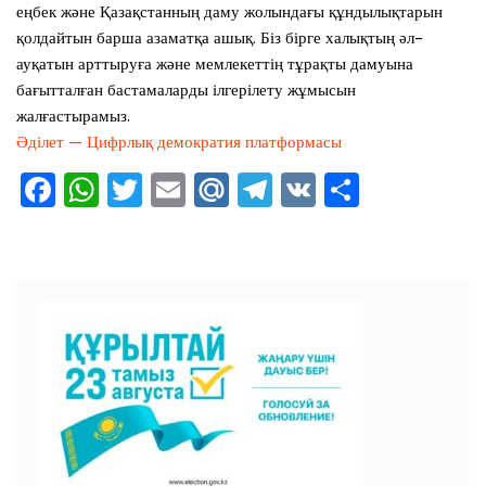
еңбек және Қазақстанның даму жолындағы құндылықтарын
қолдайтын барша азаматқа ашық. Біз бірге халықтың әл-
ауқатын арттыруға және мемлекеттің тұрақты дамуына
бағытталған бастамаларды ілгерілету жұмысын
жалғастырамыз.
Әділет — Цифрлық демократия платформасы
F
W
T
E
M
T
V
О
a
h
wi
m
ai
el
K
тп
c
at
tt
ai
l.R
e
ра
e
s
er
l
u
gr
ви
b
A
a
ть
o
p
m
o
p
k