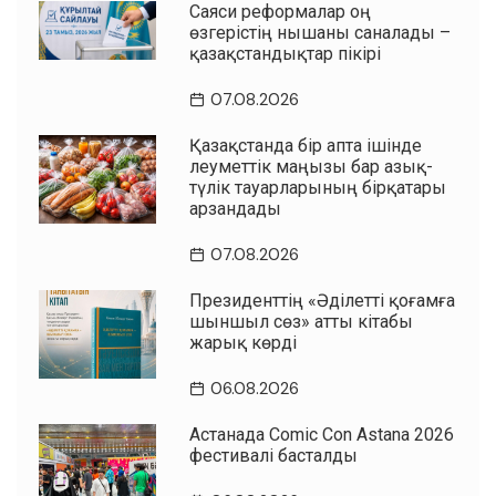
Саяси реформалар оң
өзгерістің нышаны саналады –
қазақстандықтар пікірі
07.08.2026
Қазақстанда бір апта ішінде
әлеуметтік маңызы бар азық-
түлік тауарларының бірқатары
арзандады
07.08.2026
Президенттің «Әділетті қоғамға
шыншыл сөз» атты кітабы
жарық көрді
06.08.2026
Астанада Comic Con Astana 2026
фестивалі басталды