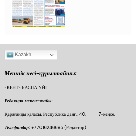
Kazakh
Меншік иесі-құрылтайшы:
«КЕНТ» БАСПА ҮЙІ
Редакция мекен-жайы:
Қарағанды қаласы, Республика даңғ., 40, 7-кеңсе.
Телефондар:
+77016246685
(Редактор)