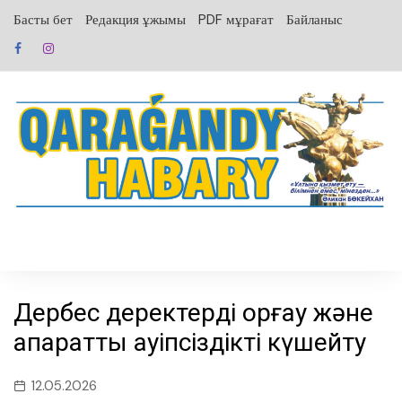
перейти
Басты бет
Редакция ұжымы
PDF мұрағат
Байланыс
к
содержанию
Дербес деректерді қорғау және
ақпараттық қауіпсіздікті күшейту
12.05.2026