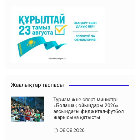
e
s
er
l
u
gr
ви
b
A
a
ть
o
p
m
o
p
k
Жаңалықтар таспасы
Туризм және спорт министрі
«Болашақ ойындары 2026»
аясындағы фиджитал-футбол
жарысына қатысты
08.08.2026