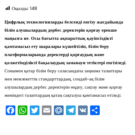
Оқылды:
148
Цифрлық технологияларды белсенді енгізу жағдайында
білім алушылардың дербес деректерін қорғау ерекше
маңызға ие. Осы бағытта ақпараттық қауіпсіздікті
қамтамасыз ету шаралары күшейтіліп, білім беру
платформаларында деректерді қорғаудың және
қолжетімділікті бақылаудың заманауи тетіктері енгізіледі.
Сонымен қатар білім беру саласындағы заңнама талаптары
мен мемлекеттік стандарттардың, сондай-ақ білім
алушылардың дербес деректерін өңдеу, сақтау және қорғау
жөніндегі талаптардың қатаң сақталуы қамтамасыз етіледі.
F
W
T
E
M
T
V
О
a
h
wi
m
ai
el
K
тп
c
at
tt
ai
l.R
e
ра