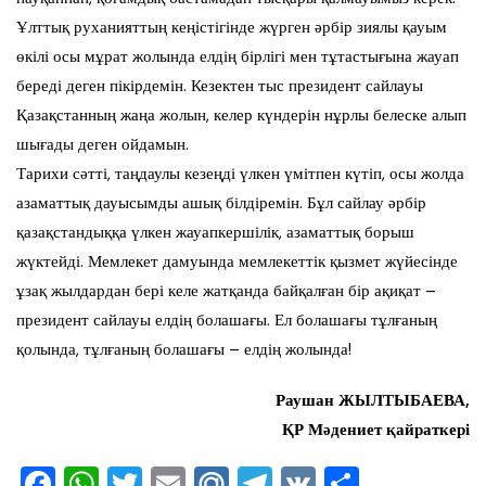
Ұлттық руханияттың кеңістігінде жүрген әрбір зиялы қауым
өкілі осы мұрат жолында елдің бірлігі мен тұтастығына жауап
береді деген пікірдемін. Кезектен тыс президент сайлауы
Қазақстанның жаңа жолын, келер күндерін нұрлы белеске алып
шығады деген ойдамын.
Тарихи сәтті, таңдаулы кезеңді үлкен үмітпен күтіп, осы жолда
азаматтық дауысымды ашық білдіремін. Бұл сайлау әрбір
қазақстандыққа үлкен жауапкершілік, азаматтық борыш
жүктейді. Мемлекет дамуында мемлекеттік қызмет жүйесінде
ұзақ жылдардан бері келе жатқанда байқалған бір ақиқат –
президент сайлауы елдің болашағы. Ел болашағы тұлғаның
қолында, тұлғаның болашағы – елдің жолында!
Раушан ЖЫЛТЫБАЕВА,
ҚР Мәдениет қайраткері
F
W
T
E
M
T
V
О