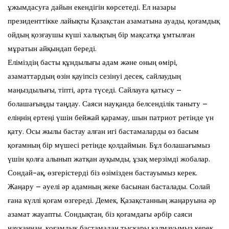
ұжымдасуға дайын екендігін көрсетеді. Ел назары
президенттікке лайықты Қазақстан азаматына ауады, қоғамдық
ойдың қозғаушы күші халықтың бір мақсатқа ұмтылған
мұратын айқындап береді.
Еліміздің басты құндылығы адам және оның өмірі,
азаматтардың өзін қауіпсіз сезінуі десек, сайлаудың
маңыздылығы, тіпті, арта түседі. Сайлауға қатысу –
болашағыңды таңдау. Саяси науқанда белсенділік таныту –
еліңнің ертеңі үшін бейжай қарамау, шын патриот ретінде үн
қату. Осы жылы бастау алған игі бастамаларды өз басым
қоғамның бір мүшесі ретінде қолдаймын. Бұл болашағымыз
үшін қолға алынып жатқан ауқымды, ұзақ мерзімді жобалар.
Сондай-ақ, өзгерістерді біз өзімізден бастауымыз керек.
Жаңару – әуелі әр адамның жеке басынан басталады. Солай
ғана күллі қоғам өзгереді. Демек, Қазақстанның жаңаруына әр
азамат жауапты. Сондықтан, біз қоғамдағы әрбір саяси
науқаннан, қоғамдық бастамадан тысқары қалмауымыз керек.