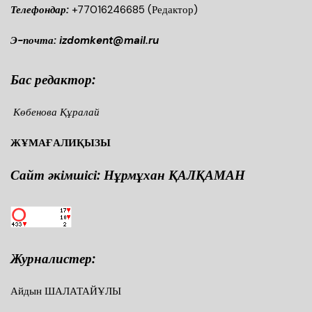
Телефондар:
+77016246685
(Редактор)
Э-почта: izdomkent@mail.ru
Бас редактор:
Көбенова Құралай
ЖҰМАҒАЛИҚЫЗЫ
Сайт әкімшісі: Нұрмұхан ҚАЛҚАМАН
Журналистер:
Айдын ШАЛАТАЙҰЛЫ