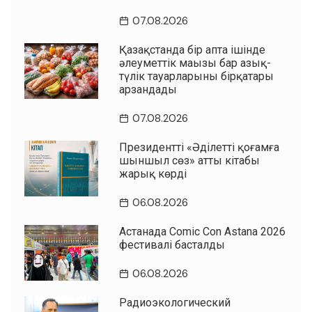
07.08.2026
Қазақстанда бір апта ішінде
әлеуметтік маңызы бар азық-
түлік тауарларының бірқатары
арзандады
07.08.2026
Президенттің «Әділетті қоғамға
шыншыл сөз» атты кітабы
жарық көрді
06.08.2026
Астанада Comic Con Astana 2026
фестивалі басталды
06.08.2026
Радиоэкологический