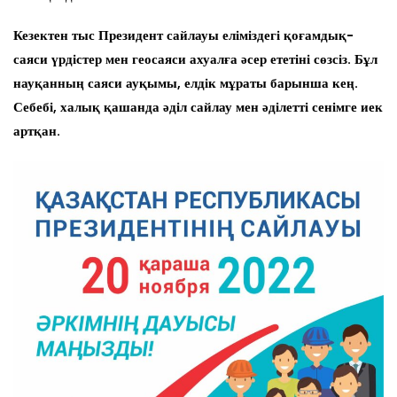
Кезектен тыс Президент сайлауы еліміздегі қоғамдық-
саяси үрдістер мен геосаяси ахуалға әсер ететіні сөзсіз. Бұл
науқанның саяси ауқымы, елдік мұраты барынша кең.
Себебі, халық қашанда әділ сайлау мен әділетті сенімге иек
артқан.