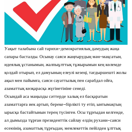
Уақыт талабына сай тарихи-демократиялық дамудың жаңа
сапары басталды. Осынау саяси жаңғырудың мән-мақсатын,
идеялық ұстанымын, жалпыұлттық тұжырымын кең көлемде
қолдай отырып, ел дамуының елеулі кезеңі, тағдыршешті жолы
ақыл мен пайымға, саяси сауаттылық пен сарабдал ойға,
азаматтық көзқарасқа жүгінетініне сенеді.
Осындай аса маңызды сәттерде халық ел басқаратын
азаматтарға иек артып, береке-бірлікті ту етіп, ынтымақтың
ырысқа бастайтынын терең түсінген. Осы тұрғыдан келгенде,
ал дымызда тұрған президенттік сайлау елдің рухани-саяси
есеюінің, азаматтық тұрғыдан, мемлекеттік пейілден ұлттық