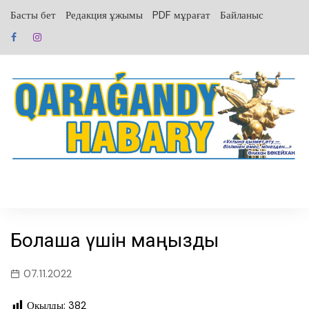
перейти
Басты бет
Редакция ұжымы
PDF мұрағат
Байланыс
к
содержанию
Болашақ үшін маңызды
07.11.2022
Оқылды:
382