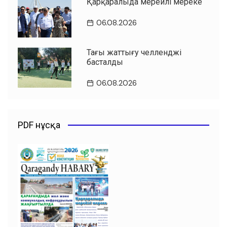
Қарқаралыда мерейлі мереке
06.08.2026
Таңғы жаттығу челленджі
басталды
06.08.2026
PDF нұсқа