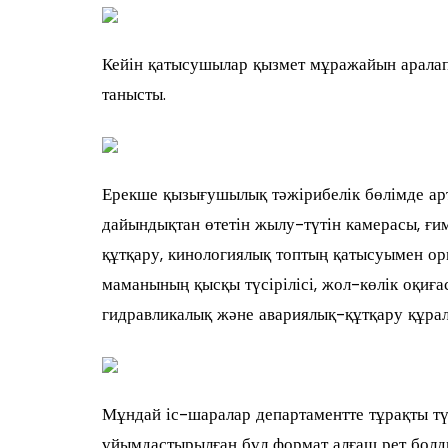
Кейін қатысушылар қызмет мұражайын аралап
танысты.
Ерекше қызығушылық тәжірибелік бөлімде ар
дайындықтан өтетін жылу-түтін камерасы, ғ
құтқару, кинологиялық топтың қатысуымен ор
маманының қысқы түсірілісі, жол-көлік оқиға
гидравликалық және авариялық-құтқару құрал
Мұндай іс-шаралар департаментте тұрақты түр
ұйымдастырылған бұл формат алғаш рет болд