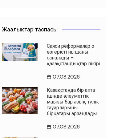
Жаңалықтар таспасы
Саяси реформалар оң
өзгерістің нышаны
саналады –
қазақстандықтар пікірі
07.08.2026
Қазақстанда бір апта
ішінде әлеуметтік
маңызы бар азық-түлік
тауарларының
бірқатары арзандады
07.08.2026