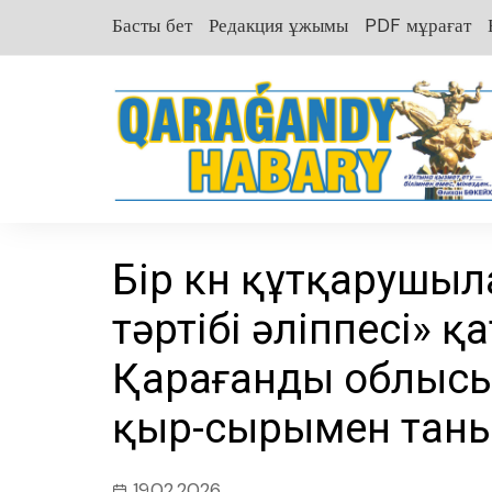
перейти
Басты бет
Редакция ұжымы
PDF мұрағат
к
содержанию
Бір күн құтқарушыл
тәртібі әліппесі»
Қарағанды облыс
қыр-сырымен тан
19.02.2026