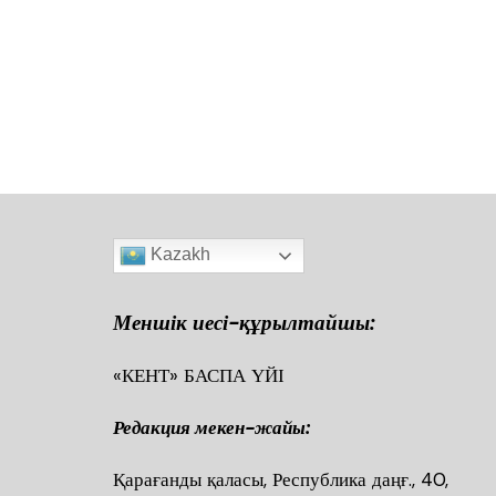
a
h
wi
m
ai
el
K
т
c
at
tt
ai
l.R
e
ра
e
s
er
l
u
gr
в
b
A
a
ть
o
p
m
o
p
k
Kazakh
Меншік иесі-құрылтайшы:
«КЕНТ» БАСПА ҮЙІ
Редакция мекен-жайы:
Қарағанды қаласы, Республика даңғ., 40