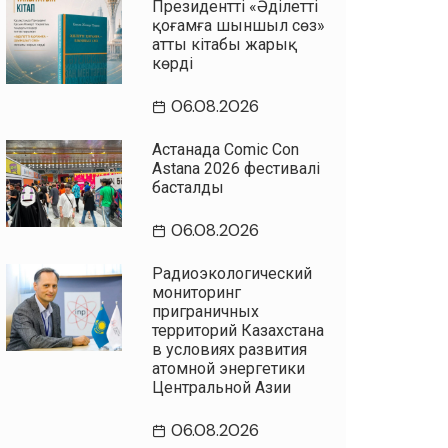
Президенттің «Әділетті
қоғамға шыншыл сөз»
атты кітабы жарық
көрді
06.08.2026
Астанада Comic Con
Astana 2026 фестивалі
басталды
06.08.2026
Радиоэкологический
мониторинг
приграничных
территорий Казахстана
в условиях развития
атомной энергетики
Центральной Азии
06.08.2026