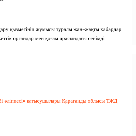
қару қызметінің жұмысы туралы жан-жақты хабардар
еттік органдар мен қоғам арасындағы сенімді
ібі әліппесі» қатысушылары Қарағанды облысы ТЖД