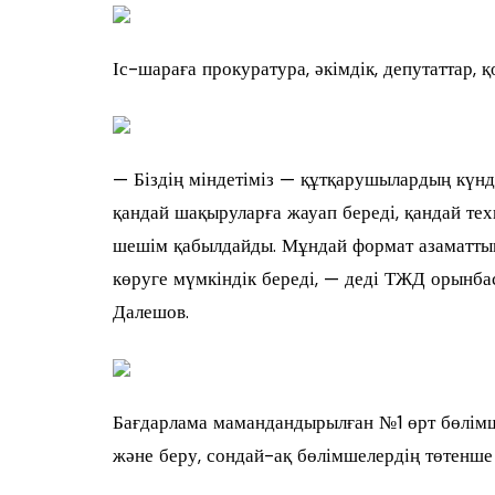
Іс-шараға прокуратура, әкімдік, депутаттар,
— Біздің міндетіміз — құтқарушылардың күнд
қандай шақыруларға жауап береді, қандай те
шешім қабылдайды. Мұндай формат азаматтық
көруге мүмкіндік береді, — деді ТЖД орынба
Далешов.
Бағдарлама мамандандырылған №1 өрт бөлімше
және беру, сондай-ақ бөлімшелердің төтенше ж