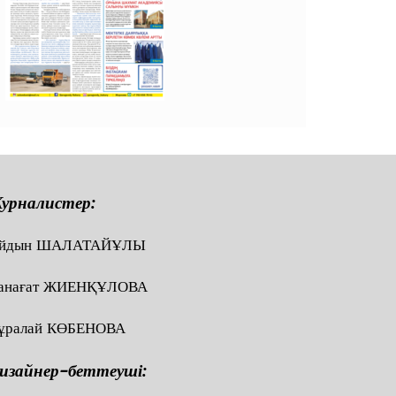
урналистер:
йдын ШАЛАТАЙҰЛЫ
анағат ЖИЕНҚҰЛОВА
ұралай КӨБЕНОВА
изайнер-беттеуші: