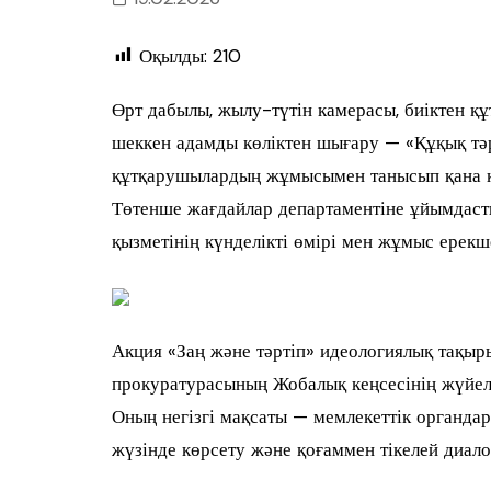
Оқылды:
210
Өрт дабылы, жылу-түтін камерасы, биіктен құ
шеккен адамды көліктен шығару — «Құқық тәр
құтқарушылардың жұмысымен танысып қана қо
Төтенше жағдайлар департаментіне ұйымдасты
қызметінің күнделікті өмірі мен жұмыс ерекше
Акция «Заң және тәртіп» идеологиялық тақыр
прокуратурасының Жобалық кеңсесінің жүйел
Оның негізгі мақсаты — мемлекеттік органда
жүзінде көрсету және қоғаммен тікелей диало