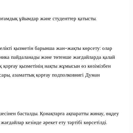
 қоғамдық ұйымдар және студенттер қатысты.
елікті қызметін барынша жан-жақты көрсету: олар
хника пайдаланады және төтенше жағдайларда қалай
 қорғау қызметінің нақты жұмысын өз көзімізбен
сары, азаматтық қорғау подполковнигі Думан
сінен басталды. Қонақтарға ақпаратты жинау, өңдеу
ағдайлар кезінде әрекет ету тәртібі көрсетілді.