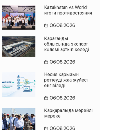
Kazakhstan vs World:
итоги противостояния
06.08.2026
Қарағанды
облысында экспорт
көлемі артып келеді
06.08.2026
Несие қарызын
реттеудің жаңа жүйесі
енгізіледі
06.08.2026
Қарқаралыда мерейлі
мереке
06.08.2026