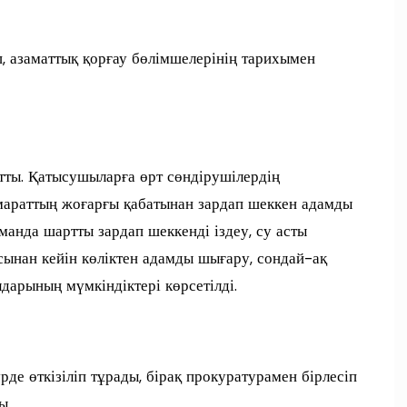
, азаматтық қорғау бөлімшелерінің тарихымен
тты. Қатысушыларға өрт сөндірушілердің
имараттың жоғарғы қабатынан зардап шеккен адамды
манда шартты зардап шеккенді іздеу, су асты
сынан кейін көліктен адамды шығару, сондай-ақ
дарының мүмкіндіктері көрсетілді.
де өткізіліп тұрады, бірақ прокуратурамен бірлесіп
ы.