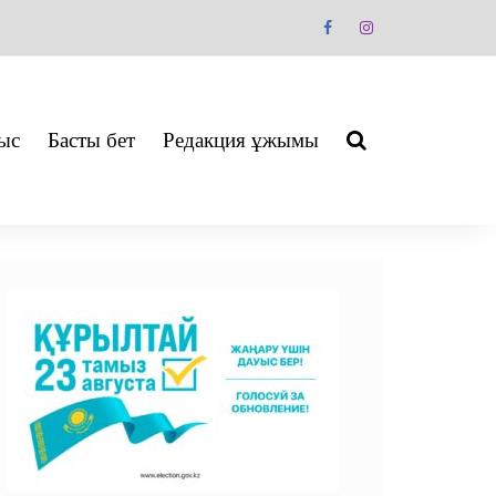
ыс
Басты бет
Редакция ұжымы