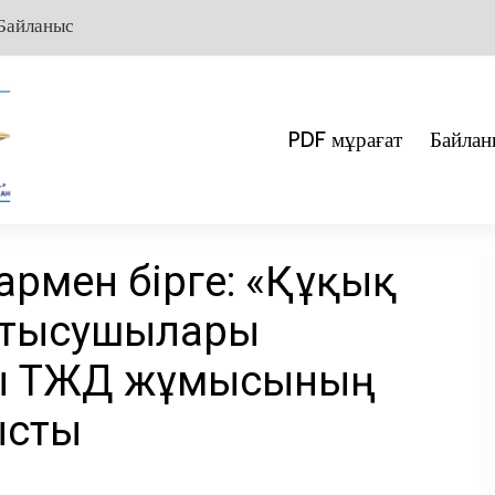
Байланыс
PDF мұрағат
Байлан
армен бірге: «Құқық
 қатысушылары
ы ТЖД жұмысының
ысты