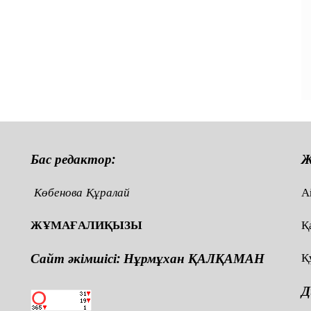
п
и
Бас редактор:
Ж
Көбенова Құралай
А
ЖҰМАҒАЛИҚЫЗЫ
Қ
Сайт әкімшісі: Нұрмұхан ҚАЛҚАМАН
Қ
Д
,