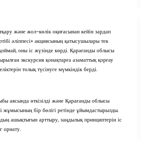
тқару және жол-көлік оқиғасынан кейін зардап
тібі әліппесі» акциясының қатысушылары тек
ймай, оны іс жүзінде көрді. Қарағанды облысы
рылған экскурсия қонақтарға азаматтық қорғау
ліктерін толық түсінуге мүмкіндік берді.
ыбы аясында өткізілді және Қарағанды облысы
і жұмысының бір бөлігі ретінде ұйымдастырылды.
рдың ашықтығын арттыру, заңдылық принциптерін іс
г орнату.