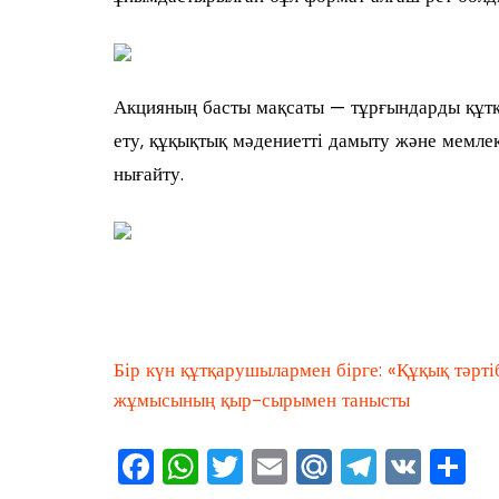
Акцияның басты мақсаты — тұрғындарды құт
ету, құқықтық мәдениетті дамыту және мемлек
нығайту.
Бір күн құтқарушылармен бірге: «Құқық тәрт
жұмысының қыр-сырымен танысты
F
W
T
E
M
T
V
О