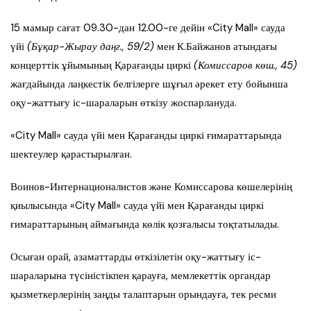
15 мамыр сағат 09.30-дан 12.00-ге дейін «City Mall» сауда
үйі
(Бұқар-Жырау даңғ., 59/2)
мен К.Байжанов атындағы
концерттік ұйымының Қарағанды циркі
(Комиссаров көш., 45)
жағдайында лаңкестік белгілерге шұғыл әрекет ету бойынша
оқу-жаттығу іс-шараларын өткізу жоспарлануда.
«City Mall» сауда үйі мен Қарағанды циркі ғимараттарында
шектеулер қарастырылған.
Воинов-Интернационалистов және Комиссарова көшелерінің
қиылысында «City Mall» сауда үйі мен Қарағанды циркі
ғимараттарының аймағында көлік қозғалысы тоқтатылады.
Осыған орай, азаматтарды өткізілетін оқу-жаттығу іс-
шараларына түсіністікпен қарауға, мемлекеттік органдар
қызметкерлерінің заңды талаптарын орындауға, тек ресми