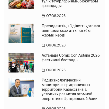
түлік тауарларының бірқатары
арзандады
07.08.2026
Президенттің «Әділетті қоғамға
шыншыл сөз» атты кітабы
жарық көрді
06.08.2026
Астанада Comic Con Astana 2026
фестивалі басталды
06.08.2026
Радиоэкологический
мониторинг приграничных
территорий Казахстана в
условиях развития атомной
энергетики Центральной Азии
06.08.2026