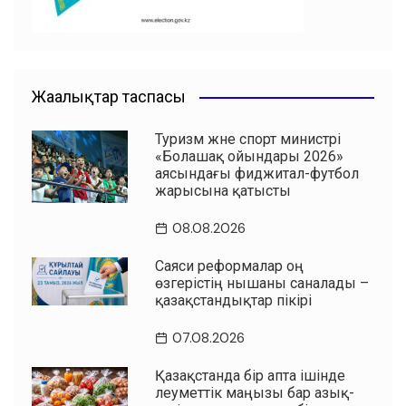
Жаңалықтар таспасы
Туризм және спорт министрі
«Болашақ ойындары 2026»
аясындағы фиджитал-футбол
жарысына қатысты
08.08.2026
Саяси реформалар оң
өзгерістің нышаны саналады –
қазақстандықтар пікірі
07.08.2026
Қазақстанда бір апта ішінде
әлеуметтік маңызы бар азық-