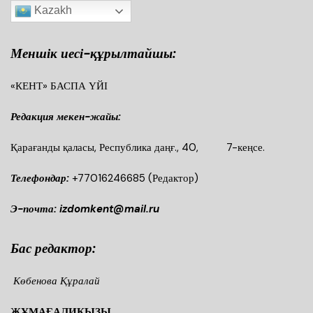
Kazakh
Меншік иесі-құрылтайшы:
«КЕНТ» БАСПА ҮЙІ
Редакция мекен-жайы:
Қарағанды қаласы, Республика даңғ., 40, 7-кеңсе.
Телефондар:
+77016246685
(Редактор)
Э-почта: izdomkent@mail.ru
Бас редактор:
Көбенова Құралай
ЖҰМАҒАЛИҚЫЗЫ