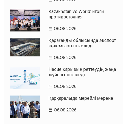
Kazakhstan vs World: итоги
противостояния
06.08.2026
Қарағанды облысында экспорт
көлемі артып келеді
06.08.2026
Несие қарызын реттеудің жаңа
жүйесі енгізіледі
06.08.2026
Қарқаралыда мерейлі мереке
06.08.2026