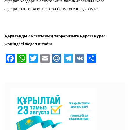
ақпарат көздеріне сенуге және халық арасында жала
ақпараттың таралуына жол бермеуге шақырамыз.
Қарағанды облысының терроризмге қарсы күрес
жөніндегі жедел штабы
F
W
T
E
M
T
V
О
a
h
wi
m
ai
el
K
тп
c
at
tt
ai
l.R
e
ра
e
s
er
l
u
gr
ви
b
A
a
ть
o
p
m
o
p
k