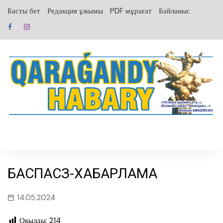
перейти
Басты бет
Редакция ұжымы
PDF мұрағат
Байланыс
к
содержанию
БАСПАСӨЗ-ХАБАРЛАМА
14.05.2024
Оқылды:
214