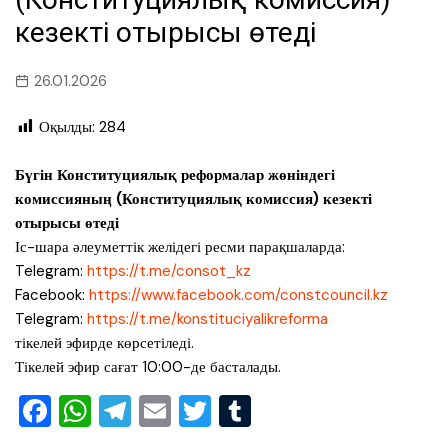
кезекті отырысы өтеді
26.01.2026
Оқылды:
284
Бүгін Конституциялық реформалар жөніндегі
комиссияның (Конституциялық комиссия) кезекті
отырысы өтеді
Іс-шара әлеуметтік желідегі ресми парақшаларда:
Telegram:
https://t.me/consot_kz
Facebook:
https://www.facebook.com/constcouncil.kz
Telegram:
https://t.me/konstituciyalikreforma
тікелей эфирде көрсетіледі.
Тікелей эфир сағат 10:00-де басталады.
F
W
T
E
T
T
a
h
el
m
wi
u