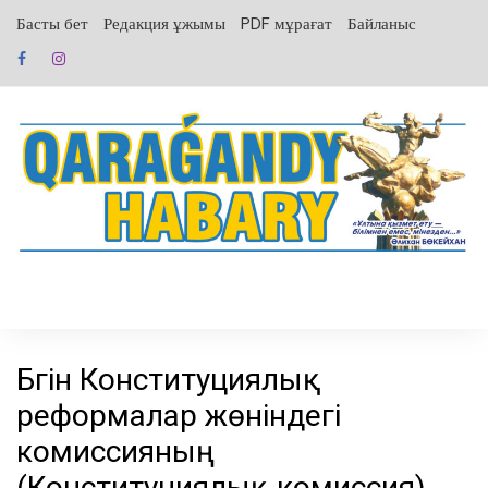
перейти
Басты бет
Редакция ұжымы
PDF мұрағат
Байланыс
к
содержанию
Бүгін Конституциялық
реформалар жөніндегі
комиссияның
(Конституциялық комиссия)