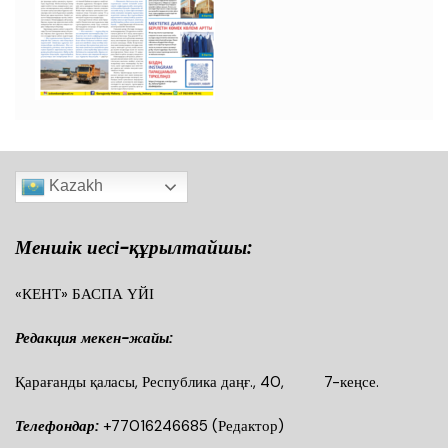
Kazakh
Меншік иесі-құрылтайшы:
«КЕНТ» БАСПА ҮЙІ
Редакция мекен-жайы:
Қарағанды қаласы, Республика даңғ., 40, 7-кеңсе.
Телефондар:
+77016246685
(Редактор)