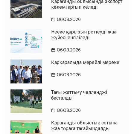
Қарағанды облысында экспорт
көлемі артып келеді
06.08.2026
Несие қарызын реттеудің жаңа
жүйесі енгізіледі
06.08.2026
Қарқаралыда мерейлі мереке
06.08.2026
Таңғы жаттығу челленджі
басталды
06.08.2026
Қарағанды облыстық сотына
жаңа төраға тағайындалды