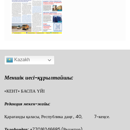
Kazakh
Меншік иесі-құрылтайшы:
«КЕНТ» БАСПА ҮЙІ
Редакция мекен-жайы:
Қарағанды қаласы, Республика даңғ., 40, 7-кеңсе.
Телефондар:
+77016246685
(Редактор)