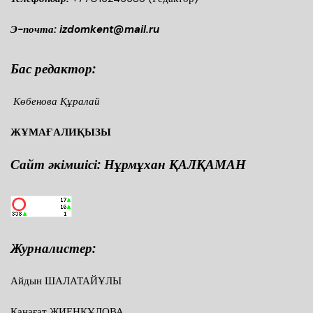
Э-почта: izdomkent@mail.ru
Бас редактор:
Көбенова Құралай
ЖҰМАҒАЛИҚЫЗЫ
Сайт әкімшісі: Нұрмұхан ҚАЛҚАМАН
Журналистер:
Айдын ШАЛАТАЙҰЛЫ
Қанағат ЖИЕНҚҰЛОВА