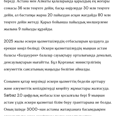
береді. Астана мен Алматы қалаларында қарыздың ең жоғары
сомасы 36 млн теңгеге дейін, басқа өңірлерде 30 млн теңгеге
дейін, ал бастапқы жарна 20 пайыздан асқан жағдайда 80 млн
теңгеге дейін жетеді. Қарыз бойынша пайыздық мөлшерлеме
жылына 9 пайызды құрайды.
2025 жылы әскери қызметшілердің отбасыларын қолдауға да
ерекше көңіл бөлінді. Әскери қызметшілердің мыңнан астам
баласы «Балдәурен» балалар сауықтыру орталығында демалып,
денсаулықтарын нығайтты. Бұл Қорғаныс министрлігінің
әлеуметтік саясатының маңызды бөлігіне айналды.
Сонымен қатар мерзімді әскери қызметтің беделін арттыру
және әлеуметтік кепілдіктерді кеңейту жұмыстары жалғасуда.
Sarbaz 2.0 цифрлық жобасы іске қосылғалы бері 9 мыңнан
астам үздік әскери қызметші білім беру гранттарына ие болды.
Оның ішінде 3000-нан астамы жатақханаға басымдықпен