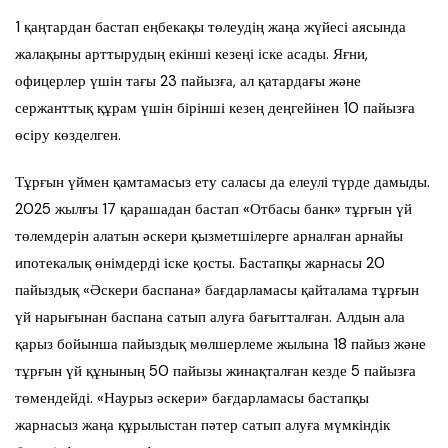
1 қаңтардан бастап еңбекақы төлеудің жаңа жүйесі аясында
жалақыны арттырудың екінші кезеңі іске асады. Яғни,
офицерлер үшін тағы 23 пайызға, ал қатардағы және
сержанттық құрам үшін бірінші кезең деңгейінен 10 пайызға
өсіру көзделген.
Тұрғын үймен қамтамасыз ету саласы да елеулі түрде дамыды.
2025 жылғы 17 қарашадан бастап «Отбасы банк» тұрғын үй
төлемдерін алатын әскери қызметшілерге арналған арнайы
ипотекалық өнімдерді іске қосты. Бастапқы жарнасы 20
пайыздық «Әскери баспана» бағдарламасы қайталама тұрғын
үй нарығынан баспана сатып алуға бағытталған. Алдын ала
қарыз бойынша пайыздық мөлшерлеме жылына 18 пайыз және
тұрғын үй құнының 50 пайызы жинақталған кезде 5 пайызға
төмендейді. «Наурыз әскери» бағдарламасы бастапқы
жарнасыз жаңа құрылыстан пәтер сатып алуға мүмкіндік