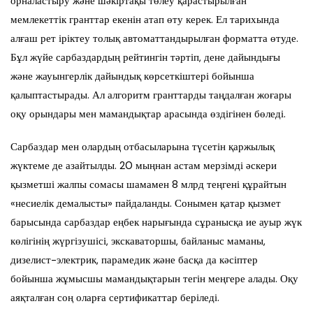
орналастыру және шәкіртақы төлеу қарастырылған
мемлекеттік гранттар екенін атап өту керек. Ел тарихында
алғаш рет іріктеу толық автоматтандырылған форматта өтуде.
Бұл жүйе сарбаздардың рейтингін тәртіп, дене дайындығы
және жауынгерлік дайындық көрсеткіштері бойынша
қалыптастырады. Ал алгоритм гранттарды таңдалған жоғары
оқу орындары мен мамандықтар арасында өздігінен бөледі.
Сарбаздар мен олардың отбасыларына түсетін қаржылық
жүктеме де азайтылды. 20 мыңнан астам мерзімді әскери
қызметші жалпы сомасы шамамен 8 млрд теңгені құрайтын
«несиелік демалысты» пайдаланды. Сонымен қатар қызмет
барысында сарбаздар еңбек нарығында сұранысқа ие ауыр жүк
көлігінің жүргізушісі, экскаваторшы, байланыс маманы,
дизелист-электрик, парамедик және басқа да кәсіптер
бойынша жұмысшы мамандықтарын тегін меңгере алады. Оқу
аяқталған соң оларға сертификаттар беріледі.