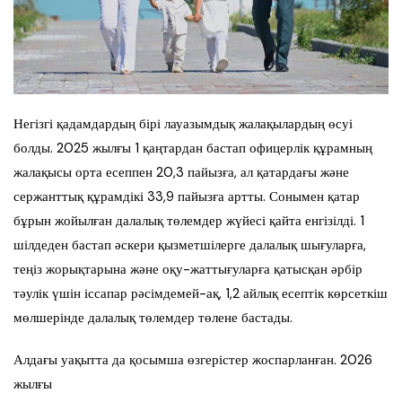
Негізгі қадамдардың бірі лауазымдық жалақылардың өсуі
болды. 2025 жылғы 1 қаңтардан бастап офицерлік құрамның
жалақысы орта есеппен 20,3 пайызға, ал қатардағы және
сержанттық құрамдікі 33,9 пайызға артты. Сонымен қатар
бұрын жойылған далалық төлемдер жүйесі қайта енгізілді. 1
шілдеден бастап әскери қызметшілерге далалық шығуларға,
теңіз жорықтарына және оқу-жаттығуларға қатысқан әрбір
тәулік үшін іссапар рәсімдемей-ақ, 1,2 айлық есептік көрсеткіш
мөлшерінде далалық төлемдер төлене бастады.
Алдағы уақытта да қосымша өзгерістер жоспарланған. 2026
жылғы