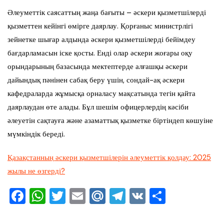
Әлеуметтік саясаттың жаңа бағыты – әскери қызметшілерді
қызметтен кейінгі өмірге даярлау. Қорғаныс министрлігі
зейнетке шығар алдында әскери қызметшілерді бейімдеу
бағдарламасын іске қосты. Енді олар әскери жоғары оқу
орындарының базасында мектептерде алғашқы әскери
дайындық пәнінен сабақ беру үшін, сондай-ақ әскери
кафедраларда жұмысқа орналасу мақсатында тегін қайта
даярлаудан өте алады. Бұл шешім офицерлердің кәсіби
әлеуетін сақтауға және азаматтық қызметке біртіндеп көшуіне
мүмкіндік береді.
Қазақстанның әскери қызметшілерін әлеуметтік қолдау: 2025
жылы не өзгерді?
F
W
T
E
M
T
V
О
a
h
wi
m
ai
el
K
тп