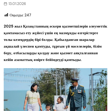
13.01.2026
Оқылды:
247
2025 жыл Қазақстанның әскери қызметшілерін әлеуметтік
қамтамасыз ету жүйесі үшін ең мазмұнды өзгерістерге
толы кезеңдердің бірі болды. Қабылданған шаралар
ақшалай үлеспен қамтуды, тұрғын үй мәселелерін, білім
беру, отбасыларды қолдау және қызмет аяқталғаннан
кейін азаматтық өмірге бейімдеуді қамтыды.