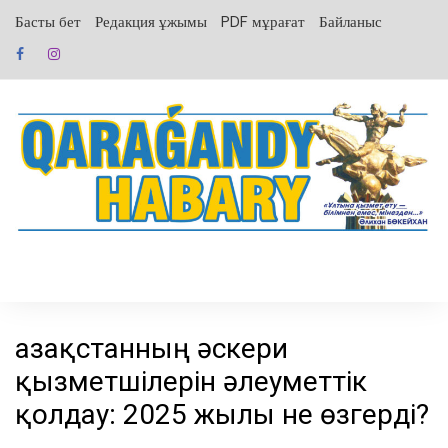
перейти
Басты бет
Редакция ұжымы
PDF мұрағат
Байланыс
к
содержанию
Қазақстанның әскери
қызметшілерін әлеуметтік
қолдау: 2025 жылы не өзгерді?