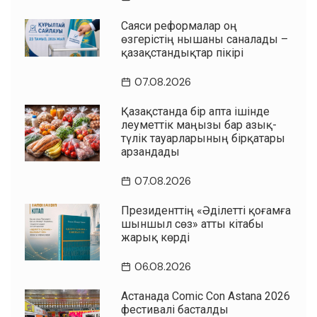
Саяси реформалар оң
өзгерістің нышаны саналады –
қазақстандықтар пікірі
07.08.2026
Қазақстанда бір апта ішінде
әлеуметтік маңызы бар азық-
түлік тауарларының бірқатары
арзандады
07.08.2026
Президенттің «Әділетті қоғамға
шыншыл сөз» атты кітабы
жарық көрді
06.08.2026
Астанада Comic Con Astana 2026
фестивалі басталды