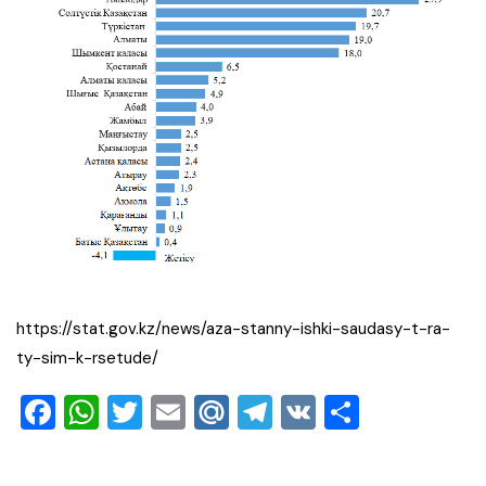
https://stat.gov.kz/news/aza-stanny-ishki-saudasy-t-ra-
ty-sim-k-rsetude/
F
W
T
E
M
T
V
О
a
h
wi
m
ai
el
K
тп
c
at
tt
ai
l.R
e
ра