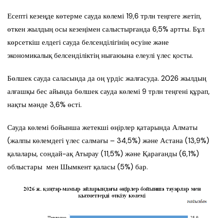
Есепті кезеңде көтерме сауда көлемі 19,6 трлн теңгеге жетіп,
өткен жылдың осы кезеңімен салыстырғанда 6,5% артты. Бұл
көрсеткіш елдегі сауда белсенділігінің өсуіне және
экономикалық белсенділіктің нығаюына елеулі үлес қосты.
Бөлшек сауда саласында да оң үрдіс жалғасуда. 2026 жылдың
алғашқы бес айында бөлшек сауда көлемі 9 трлн теңгені құрап,
нақты мәнде 3,6% өсті.
Сауда көлемі бойынша жетекші өңірлер қатарында Алматы
(жалпы көлемдегі үлес салмағы – 34,5%) және Астана (13,9%)
қалалары, сондай-ақ Атырау (11,5%) және Қарағанды (6,1%)
облыстары мен Шымкент қаласы (5%) бар.