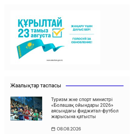
e
s
er
l
u
gr
ви
b
A
a
ть
o
p
m
o
p
k
Жаңалықтар таспасы
Туризм және спорт министрі
«Болашақ ойындары 2026»
аясындағы фиджитал-футбол
жарысына қатысты
08.08.2026