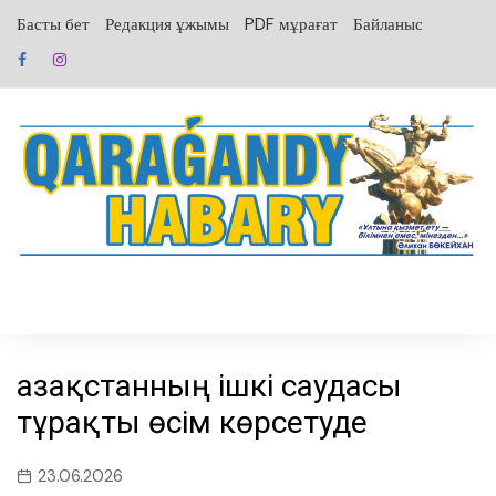
перейти
Басты бет
Редакция ұжымы
PDF мұрағат
Байланыс
к
содержанию
Қазақстанның ішкі саудасы
тұрақты өсім көрсетуде
23.06.2026