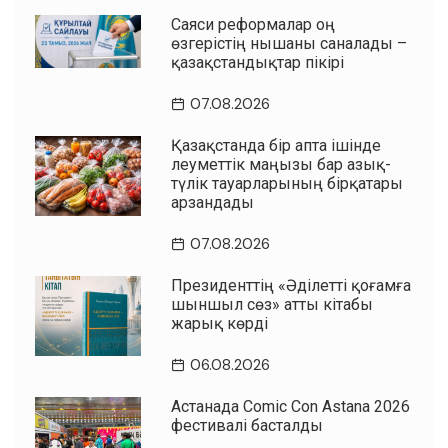
Саяси реформалар оң
өзгерістің нышаны саналады –
қазақстандықтар пікірі
07.08.2026
Қазақстанда бір апта ішінде
әлеуметтік маңызы бар азық-
түлік тауарларының бірқатары
арзандады
07.08.2026
Президенттің «Әділетті қоғамға
шыншыл сөз» атты кітабы
жарық көрді
06.08.2026
Астанада Comic Con Astana 2026
фестивалі басталды