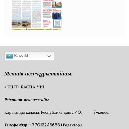
Kazakh
Меншік иесі-құрылтайшы:
«КЕНТ» БАСПА ҮЙІ
Редакция мекен-жайы:
Қарағанды қаласы, Республика даңғ., 40, 7-кеңсе.
Телефондар:
+77016246685
(Редактор)