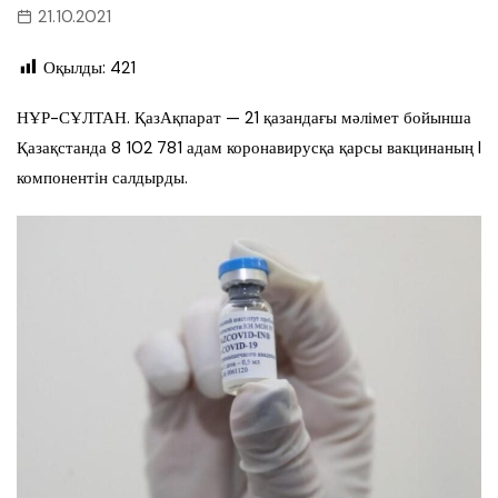
21.10.2021
Оқылды:
421
НҰР-СҰЛТАН. ҚазАқпарат — 21 қазандағы мәлімет бойынша
Қазақстанда 8 102 781 адам коронавирусқа қарсы вакцинаның I
компонентін салдырды.