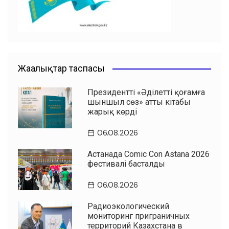
k
Жаңалықтар таспасы
Президенттің «Әділетті қоғамға
шыншыл сөз» атты кітабы
жарық көрді
06.08.2026
Астанада Comic Con Astana 2026
фестивалі басталды
06.08.2026
Радиоэкологический
мониторинг приграничных
территорий Казахстана в