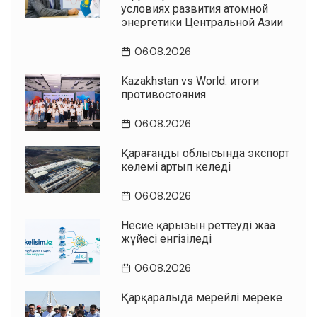
условиях развития атомной
энергетики Центральной Азии
06.08.2026
Kazakhstan vs World: итоги
противостояния
06.08.2026
Қарағанды облысында экспорт
көлемі артып келеді
06.08.2026
Несие қарызын реттеудің жаңа
жүйесі енгізіледі
06.08.2026
Қарқаралыда мерейлі мереке