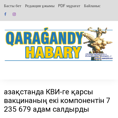
перейти
Басты бет
Редакция ұжымы
PDF мұрағат
Байланыс
к
содержанию
Қазақстанда КВИ-ге қарсы
вакцинаның екі компонентін 7
235 679 адам салдырды