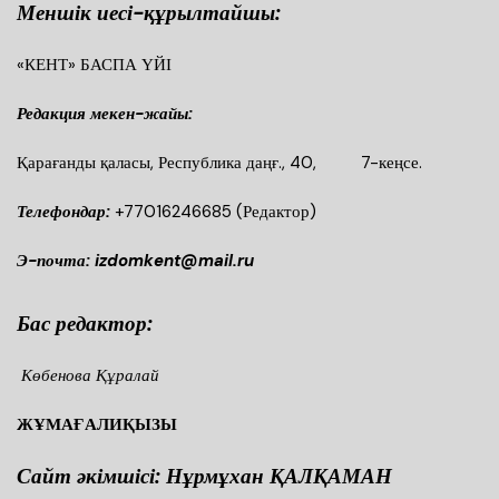
Меншік иесі-құрылтайшы:
«КЕНТ» БАСПА ҮЙІ
Редакция мекен-жайы:
Қарағанды қаласы, Республика даңғ., 40, 7-кеңсе.
Телефондар:
+77016246685
(Редактор)
Э-почта: izdomkent@mail.ru
Бас редактор:
Көбенова Құралай
ЖҰМАҒАЛИҚЫЗЫ
Сайт әкімшісі: Нұрмұхан ҚАЛҚАМАН