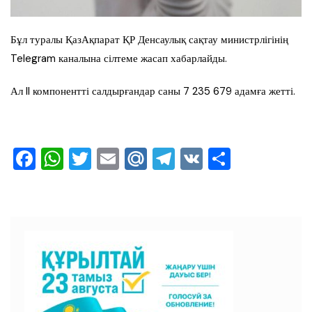
Бұл туралы ҚазАқпарат ҚР Денсаулық сақтау министрлігінің
Telegram каналына сілтеме жасап хабарлайды.
Ал II компонентті салдырғандар саны 7 235 679 адамға жетті.
F
W
T
E
M
T
V
О
a
h
wi
m
ai
el
K
тп
c
at
tt
ai
l.R
e
ра
e
s
er
l
u
gr
ви
b
A
a
ть
o
p
m
o
p