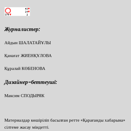
Журналистер:
Айдын ШАЛАТАЙҰЛЫ
Қанағат ЖИЕНҚҰЛОВА
Құралай КӨБЕНОВА
Дизайнер-беттеуші:
Максим СПОДЫРЯК
Материалдар көшіріліп басылған ретте «Қарағанды хабарына»
сілтеме жасау міндетті.