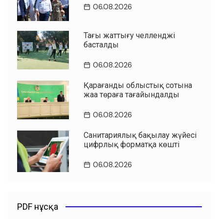
06.08.2026
Таңғы жаттығу челленджі
басталды
06.08.2026
Қарағанды облыстық сотына
жаңа төраға тағайындалды
06.08.2026
Санитариялық бақылау жүйесі
цифрлық форматқа көшті
06.08.2026
PDF нұсқа