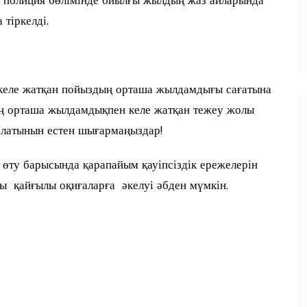
 полиция бөлімінде биылғы жылдың жаз айларында
 тіркелді.
 келе жатқан пойыздың орташа жылдамдығы сағатына
 орташа жылдамдықпен келе жатқан тежеу жолы
латынын естен шығармаңыздар!
 өту барысында қарапайым қауіпсіздік ережелерін
ы қайғылы оқиғаларға әкелуі әбден мүмкін.