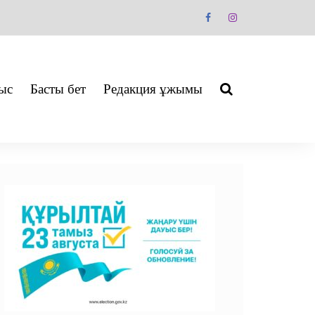
ыс
Басты бет
Редакция ұжымы