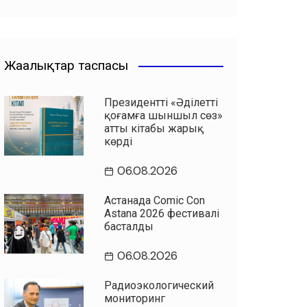
Жаңалықтар таспасы
Президенттің «Әділетті
қоғамға шыншыл сөз»
атты кітабы жарық
көрді
06.08.2026
Астанада Comic Con
Astana 2026 фестивалі
басталды
06.08.2026
Радиоэкологический
мониторинг