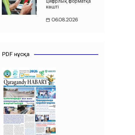
цифрлық форматқа
көшті
06.08.2026
PDF нұсқа