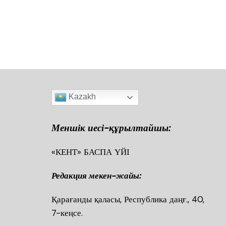
a
h
wi
m
ai
el
K
т
c
at
tt
ai
l.R
e
ра
e
s
er
l
u
gr
в
b
A
a
ть
o
p
m
o
p
k
Kazakh
Меншік иесі-құрылтайшы:
«КЕНТ» БАСПА ҮЙІ
Редакция мекен-жайы:
Қарағанды қаласы, Республика даңғ., 40
7-кеңсе.