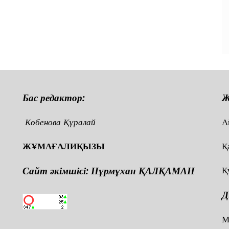
п
и
Бас редактор:
Ж
Көбенова Құралай
А
ЖҰМАҒАЛИҚЫЗЫ
Қ
Сайт әкімшісі: Нұрмұхан ҚАЛҚАМАН
Қ
Д
,
М