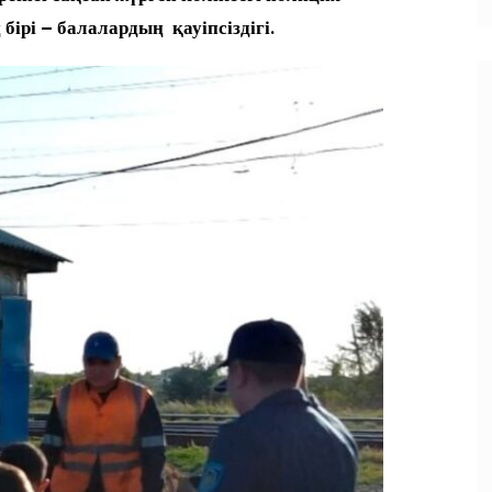
 бірі – балалардың қауіпсіздігі.