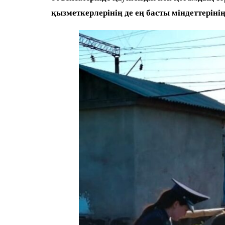
қызметкерлерінің де ең басты міндеттерінің