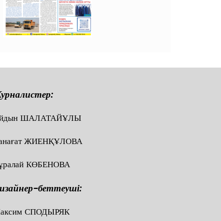
урналистер:
йдын ШАЛАТАЙҰЛЫ
анағат ЖИЕНҚҰЛОВА
ұралай КӨБЕНОВА
изайнер-беттеуші:
аксим СПОДЫРЯК