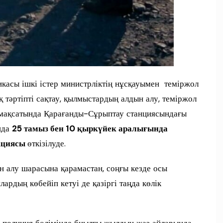
касы ішкі істер министрліктің нұсқауымен теміржол
ық тәртіпті сақтау, қылмыстардың алдын алу, теміржол
 мақсатында Қарағанды-Сұрыптау станциясындағы
нда
25 тамыз бен 10 қыркүйек аралығында
акциясы
өткізілуде.
н алу шарасына қарамастан, соңғы кезде осы
рдың көбейіп кетуі де қазіргі таңда көлік