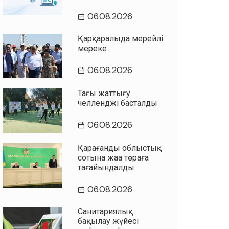
06.08.2026
Қарқаралыда мерейлі
мереке
06.08.2026
Таңғы жаттығу
челленджі басталды
06.08.2026
Қарағанды облыстық
сотына жаңа төраға
тағайындалды
06.08.2026
Санитариялық
бақылау жүйесі