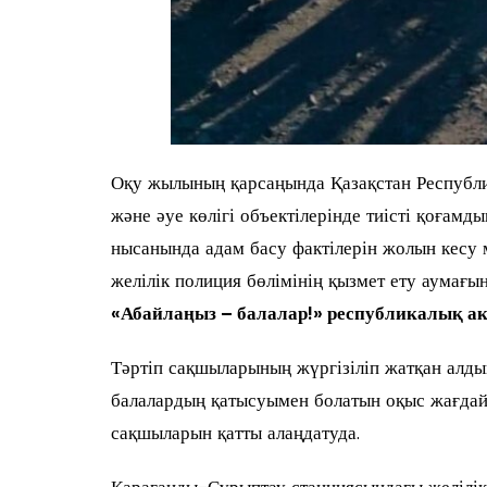
Оқу жылының қарсаңында Қазақстан Республи
және әуе көлігі объектілерінде тиісті қоғамд
нысанында адам басу фактілерін жолын кесу
желілік полиция бөлімінің қызмет ету аумағы
«Абайлаңыз – балалар!» республикалық 
Тәртіп сақшыларының жүргізіліп жатқан алды
балалардың қатысуымен болатын оқыс жағдайла
сақшыларын қатты алаңдатуда.