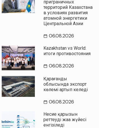
приграничных
территорий Казахстана
в условиях развития
атомной энергетики
Центральной Азии
06.08.2026
Kazakhstan vs World:
итоги противостояния
06.08.2026
Қарағанды
облысында экспорт
көлемі артып келеді
06.08.2026
Несие қарызын
реттеудің жаңа жүйесі
енгізіледі