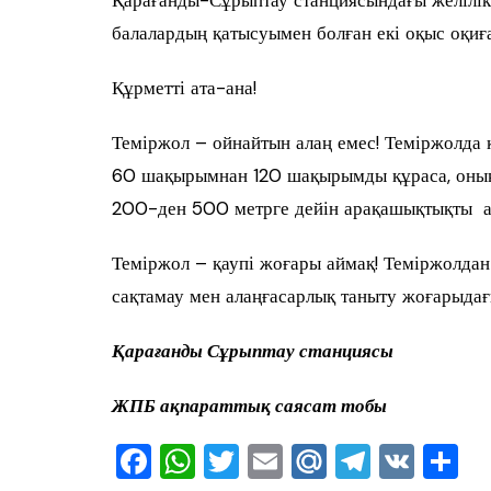
Қарағанды-Сұрыптау станциясындағы желілік
балалардың қатысуымен болған екі оқыс оқиға
Құрметті ата-ана!
Теміржол – ойнайтын алаң емес! Теміржолда
60 шақырымнан 120 шақырымды құраса, оның
200-ден 500 метрге дейін арақашықтықты а
Теміржол – қаупі жоғары аймақ! Теміржолдан
сақтамау мен алаңғасарлық таныту жоғарыдағ
Қарағанды Сұрыптау станциясы
ЖПБ ақпараттық саясат тобы
F
W
T
E
M
T
V
О