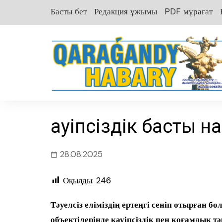
перейти
Басты бет
Редакция ұжымы
PDF мұрағат
к
содержанию
Қауіпсіздік басты н
28.08.2025
Оқылды:
246
Тәуелсіз еліміздің ертеңгі сеніп отырған б
объектілерінде қауіпсіздік пен қоғамдық тә