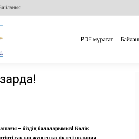
Байланыс
PDF мұрағат
Байлан
азарда!
олашағы – біздің балаларымыз! Көлік
ртіпті сақтап жүрген көліктегі полиция