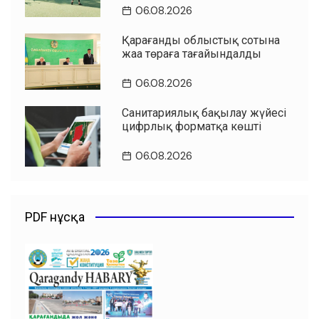
06.08.2026
Қарағанды облыстық сотына
жаңа төраға тағайындалды
06.08.2026
Санитариялық бақылау жүйесі
цифрлық форматқа көшті
06.08.2026
PDF нұсқа