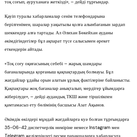
тоқ соғып, ауруханаға жеткізді», – дейді тұрғындар.
Қауіп туралы хабарламалар сенім телефондарына
берілгенімен, шаралар уақытылы қолға алынбағанын зардап
шеккендер алға тартады. Ал Әлихан Бөкейхан ауданы
әкімдігіндегілер бұл ақпарат түсе салысымен әрекет
еткендерін айтады.
«Тоқ соғу оқиғасының себебі – жарық шамдары
бағаналарында қорғаныш қақпақтардың болмауы. Бұл
жағдайлар ұдайы орын алатын ұрлық фактілеріне байланысты.
Қақпақтары жоқ бағаналар анықталып, мердігер ұйымдарға
жіберілуде», – дейді аудандық ТКШ және тіршілікпен
қамтамасыз ету бөлімінің басшысы Азат Ақынов.
Әкімдік өкілдері мұндай жағдайларға куә болған тұрғындарға
35-06-42 диспетчерлік нөміріне немесе Instagram мен
Telegram желілеріндегі ресми парақшаларға хабарласуға