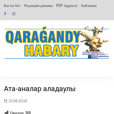
перейти
Басты бет
Редакция ұжымы
PDF мұрағат
Байланыс
к
содержанию
Ата-аналар алаңдаулы
21.08.2025
Оқылды:
186