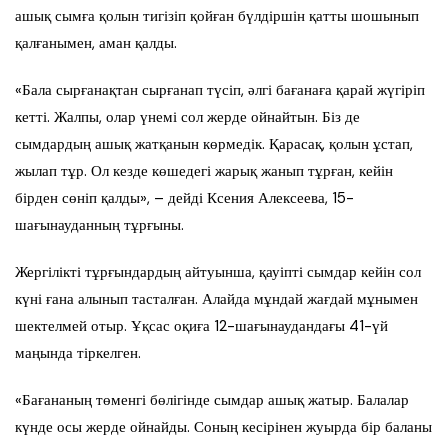
ашық сымға қолын тигізіп қойған бүлдіршін қатты шошынып
қалғанымен, аман қалды.
«Бала сырғанақтан сырғанап түсіп, әлгі бағанаға қарай жүгіріп
кетті. Жалпы, олар үнемі сол жерде ойнайтын. Біз де
сымдардың ашық жатқанын көрмедік. Қарасақ, қолын ұстап,
жылап тұр. Ол кезде көшедегі жарық жанып тұрған, кейін
бірден сөніп қалды», – дейді Ксения Алексеева, 15-
шағынауданның тұрғыны.
Жергілікті тұрғындардың айтуынша, қауіпті сымдар кейін сол
күні ғана алынып тасталған. Алайда мұндай жағдай мұнымен
шектелмей отыр. Ұқсас оқиға 12-шағынаудандағы 41-үй
маңында тіркелген.
«Бағананың төменгі бөлігінде сымдар ашық жатыр. Балалар
күнде осы жерде ойнайды. Соның кесірінен жуырда бір баланы