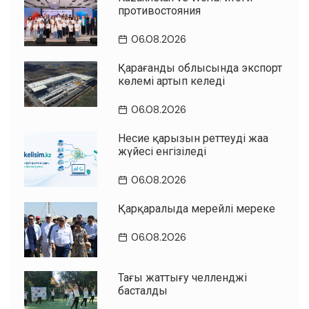
противостояния
06.08.2026
Қарағанды облысында экспорт
көлемі артып келеді
06.08.2026
Несие қарызын реттеудің жаңа
жүйесі енгізіледі
06.08.2026
Қарқаралыда мерейлі мереке
06.08.2026
Таңғы жаттығу челленджі
басталды