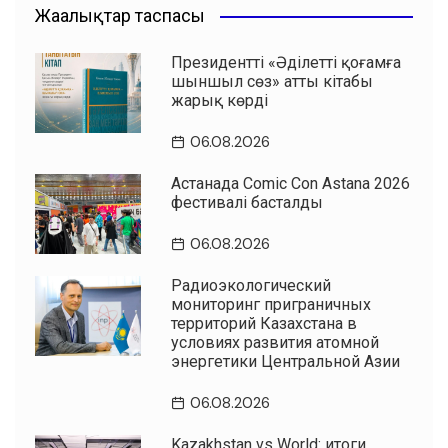
Жаңалықтар таспасы
Президенттің «Әділетті қоғамға
шыншыл сөз» атты кітабы
жарық көрді
06.08.2026
Астанада Comic Con Astana 2026
фестивалі басталды
06.08.2026
Радиоэкологический
мониторинг приграничных
территорий Казахстана в
условиях развития атомной
энергетики Центральной Азии
06.08.2026
Kazakhstan vs World: итоги