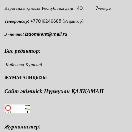
Қарағанды қаласы, Республика даңғ., 40, 7-кеңсе.
Телефондар:
+77016246685
(Редактор)
Э-почта: izdomkent@mail.ru
Бас редактор:
Көбенова Құралай
ЖҰМАҒАЛИҚЫЗЫ
Сайт әкімшісі: Нұрмұхан ҚАЛҚАМАН
Журналистер: