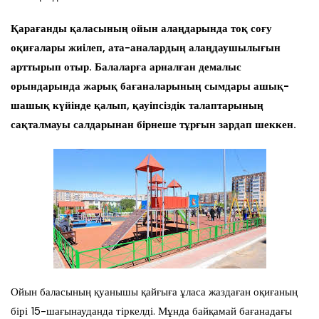
Қарағанды қаласының ойын алаңдарында тоқ соғу
оқиғалары жиілеп, ата-аналардың алаңдаушылығын
арттырып отыр. Балаларға арналған демалыс
орындарында жарық бағаналарының сымдары ашық-
шашық күйінде қалып, қауіпсіздік талаптарының
сақталмауы салдарынан бірнеше тұрғын зардап шеккен.
Ойын баласының қуанышы қайғыға ұласа жаздаған оқиғаның
бірі 15-шағынауданда тіркелді. Мұнда байқамай бағанадағы