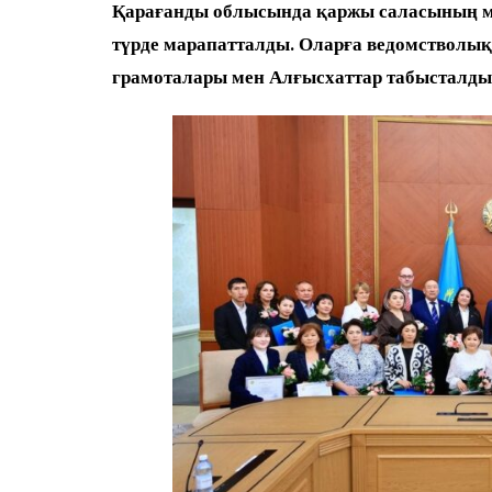
Қарағанды облысында қаржы саласының ма
түрде марапатталды. Оларға ведомстволық
грамоталары мен Алғысхаттар табысталды