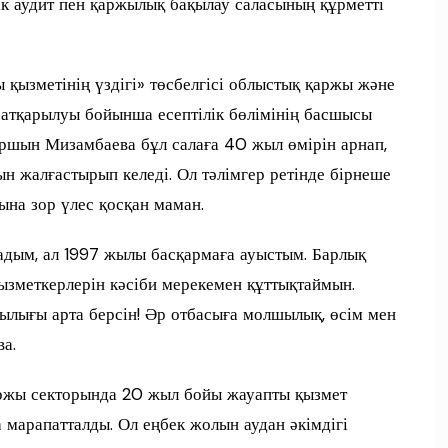
к аудит пен қаржылық бақылау саласының құрметті
 қызметінің үздігі» төсбелгісі облыстық қаржы және
 атқарылуы бойынша есептілік бөлімінің басшысы
ршын Мизамбаева бұл салаға 40 жыл өмірін арнап,
н жалғастырып келеді. Ол тәлімгер ретінде бірнеше
ына зор үлес қосқан маман.
адым, ал 1997 жылы басқармаға ауыстым. Барлық
қызметкерлерін кәсіби мерекемен құттықтаймын.
ылығы арта берсін! Әр отбасыға молшылық, өсім мен
а.
аржы секторында 20 жыл бойы жауапты қызмет
 марапатталды. Ол еңбек жолын аудан әкімдігі