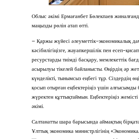
Облыс әкімі Ермағанбет Бөлекпаев жиналған
маңызды рөлін атап өтті.
– Қаржы жүйесі әлеуметтік-экономикалық дамуд
кәсібилігіңізге, жауапкершілік пен есеп-қиса
ресурстарды тиімді басқару, мемлекеттік бағ
асырылуы тікелей байланысты. Өңірдің әр же
күнделікті, тынымсыз еңбегі тұр. Сіздердің ө
қосып отырған еңбектеріңіз үшін алғысымды 
жүректен құттықтаймын. Еңбектеріңіз жемісті
әкімі.
Салтанатты шара барысында аймақтың бірқат
Ұлттық экономика министрлігінің «Экономика