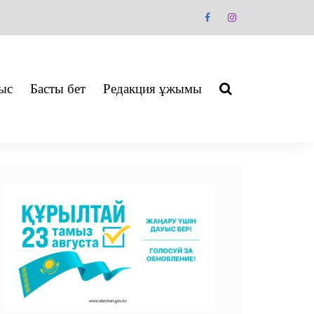
ыс
Басты бет
Редакция ұжымы