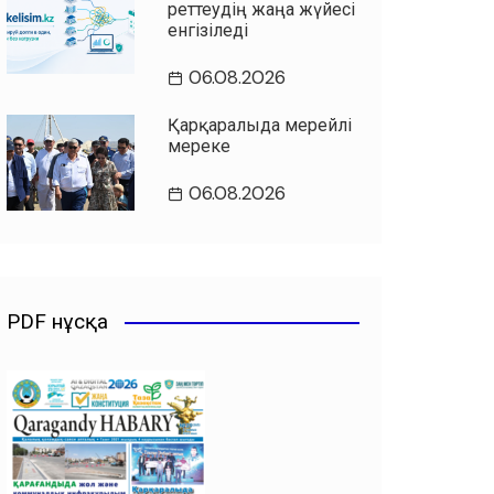
реттеудің жаңа жүйесі
енгізіледі
06.08.2026
Қарқаралыда мерейлі
мереке
06.08.2026
PDF нұсқа