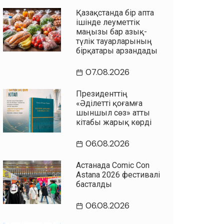
Қазақстанда бір апта
ішінде әлеуметтік
маңызы бар азық-
түлік тауарларының
бірқатары арзандады
07.08.2026
Президенттің
«Әділетті қоғамға
шыншыл сөз» атты
кітабы жарық көрді
06.08.2026
Астанада Comic Con
Astana 2026 фестивалі
басталды
06.08.2026