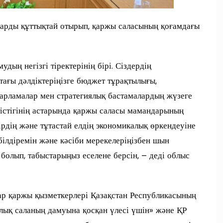
дарды құттықтай отырып, қаржы саласының қоғамдағы
ың негізгі тіректерінің бірі. Сіздердің
птағы дәлдіктеріңізге бюджет тұрақтылығы,
дарламалар мен стратегиялық бастамалардың жүзеге
тістігінің астарында қаржы саласы мамандарының
ңірдің және тұтастай елдің экономикалық өркендеуіне
білдіремін және кәсіби мерекелеріңізбен шын
 болып, табыстарыңыз еселене берсін, – деді облыс
ар қаржы қызметкерлері Қазақстан Республикасының
лық саланың дамуына қосқан үлесі үшін» және ҚР