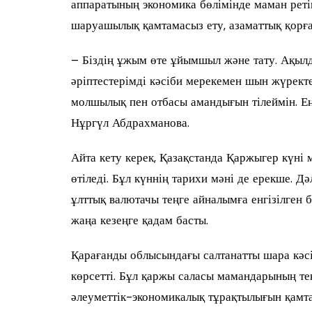
аппаратының экономика бөлімінде маман реті
шаруашылық қамтамасыз ету, азаматтық қорға
– Біздің ұжым өте ұйымшыл және тату. Ақылды
әріптестерімді кәсіби мерекемен шын жүрект
молшылық пен отбасы амандығын тілеймін. Ең
Нұргүл Абдрахманова.
Айта кету керек, Қазақстанда Қаржыгер күні 
өтіледі. Бұл күннің тарихи мәні де ерекше. 
ұлттық валютачы теңге айналымға енгізілген б
жаңа кезеңге қадам басты.
Қарағанды облысындағы салтанатты шара кәсі
көрсетті. Бұл қаржы саласы мамандарының тек
әлеуметтік-экономикалық тұрақтылығын қамтам