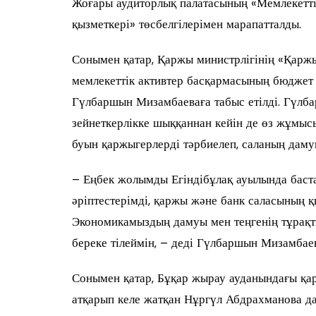
Жоғары аудиторлық палатасының «Мемлекетті
қызметкері» төсбелгілерімен марапатталды.
Сонымен қатар, Қаржы министрлігінің «Қаржы
мемлекеттік активтер басқармасының бюджет
Гүлбаршын Мизамбаеваға табыс етілді. Гүлба
зейнеткерлікке шыққаннан кейін де өз жұмысы
буын қаржыгерлерді тәрбиелеп, саланың даму
– Еңбек жолымды Егіндібұлақ ауылында баст
әріптестерімді, қаржы және банк саласының 
Экономикамыздың дамуы мен теңгенің тұрақт
береке тілеймін, – деді Гүлбаршын Мизамбаев
Сонымен қатар, Бұқар жырау ауданындағы қ
атқарып келе жатқан Нұргүл Абдрахманова да