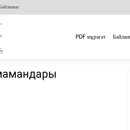
Байланыс
PDF мұрағат
Байлан
 мамандары