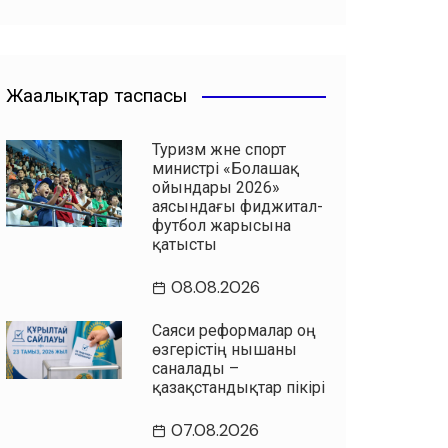
Жаңалықтар таспасы
Туризм және спорт
министрі «Болашақ
ойындары 2026»
аясындағы фиджитал-
футбол жарысына
қатысты
08.08.2026
Саяси реформалар оң
өзгерістің нышаны
саналады –
қазақстандықтар пікірі
07.08.2026