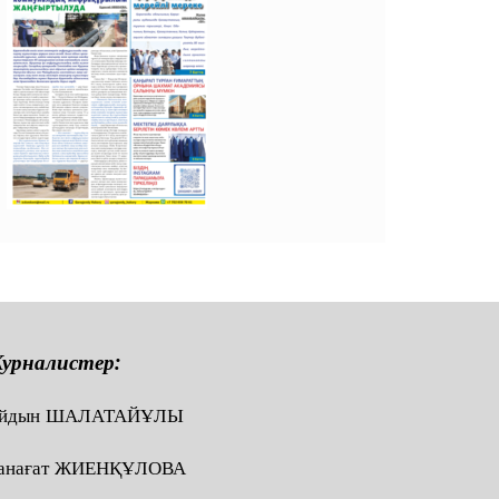
урналистер:
йдын ШАЛАТАЙҰЛЫ
анағат ЖИЕНҚҰЛОВА