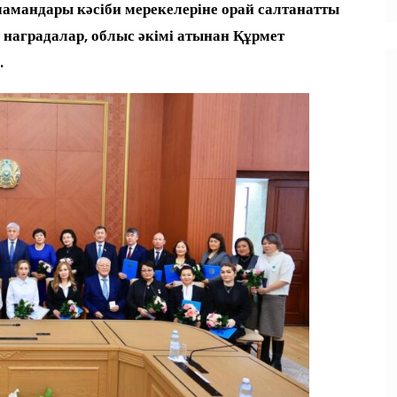
мандары кәсіби мерекелеріне орай салтанатты
 наградалар, облыс әкімі атынан Құрмет
.