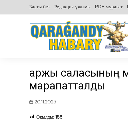
перейти
Басты бет
Редакция ұжымы
PDF мұрағат
к
содержанию
Қаржы саласының
марапатталды
20.11.2025
Оқылды:
188