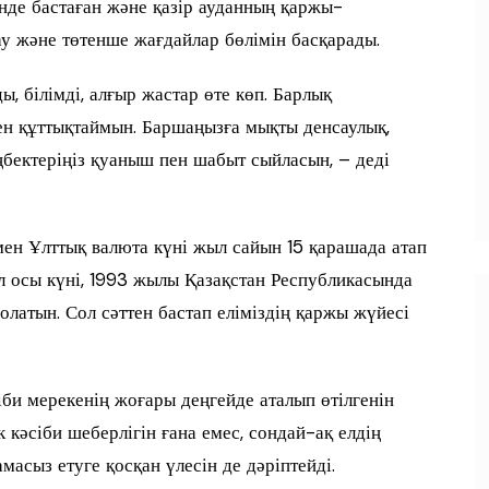
нде бастаған және қазір ауданның қаржы-
у және төтенше жағдайлар бөлімін басқарады.
, білімді, алғыр жастар өте көп. Барлық
ен құттықтаймын. Баршаңызға мықты денсаулық,
бектеріңіз қуаныш пен шабыт сыйласын, – деді
мен Ұлттық валюта күні жыл сайын 15 қарашада атап
Дәл осы күні, 1993 жылы Қазақстан Республикасында
олатын. Сол сәттен бастап еліміздің қаржы жүйесі
би мерекенің жоғары деңгейде аталып өтілгенін
 кәсіби шеберлігін ғана емес, сондай-ақ елдің
асыз етуге қосқан үлесін де дәріптейді.