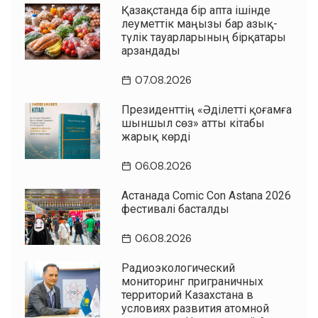
Қазақстанда бір апта ішінде
әлеуметтік маңызы бар азық-
түлік тауарларының бірқатары
арзандады
07.08.2026
Президенттің «Әділетті қоғамға
шыншыл сөз» атты кітабы
жарық көрді
06.08.2026
Астанада Comic Con Astana 2026
фестивалі басталды
06.08.2026
Радиоэкологический
мониторинг приграничных
территорий Казахстана в
условиях развития атомной