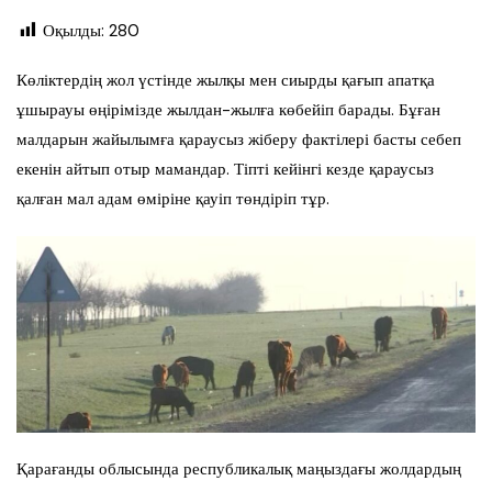
Оқылды:
280
Көліктердің жол үстінде жылқы мен сиырды қағып апатқа
ұшырауы өңірімізде жылдан-жылға көбейіп барады. Бұған
малдарын жайылымға қараусыз жіберу фактілері басты себеп
екенін айтып отыр мамандар. Тіпті кейінгі кезде қараусыз
қалған мал адам өміріне қауіп төндіріп тұр.
Қарағанды облысында республикалық маңыздағы жолдардың