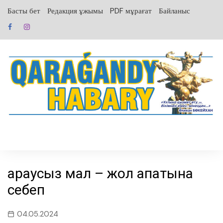
перейти
Басты бет
Редакция ұжымы
PDF мұрағат
Байланыс
к
содержанию
Қараусыз мал – жол апатына
себеп
04.05.2024