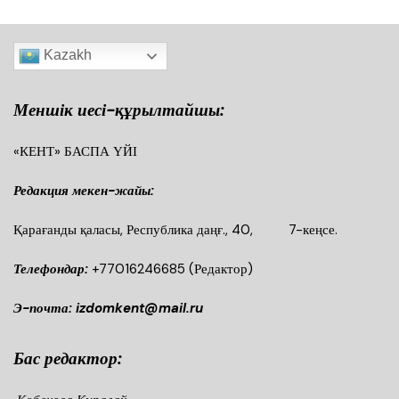
Kazakh
Меншік иесі-құрылтайшы:
«КЕНТ» БАСПА ҮЙІ
Редакция мекен-жайы:
Қарағанды қаласы, Республика даңғ., 40, 7-кеңсе.
Телефондар:
+77016246685
(Редактор)
Э-почта: izdomkent@mail.ru
Бас редактор: