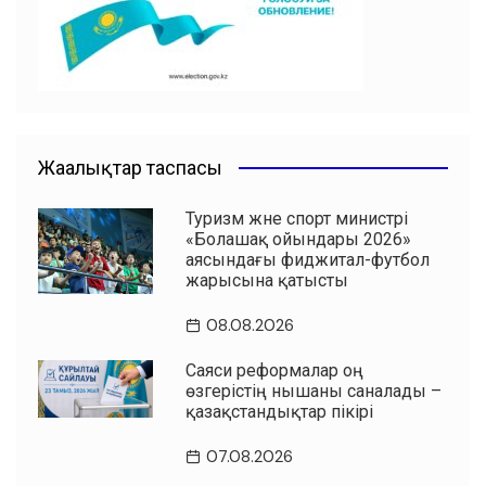
k
Жаңалықтар таспасы
Туризм және спорт министрі
«Болашақ ойындары 2026»
аясындағы фиджитал-футбол
жарысына қатысты
08.08.2026
Саяси реформалар оң
өзгерістің нышаны саналады –
қазақстандықтар пікірі
07.08.2026