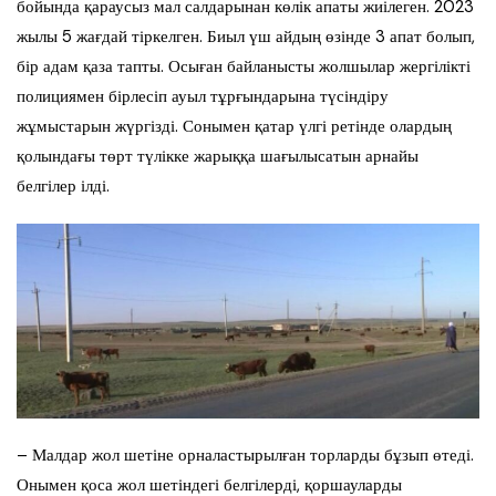
бойында қараусыз мал салдарынан көлік апаты жиілеген. 2023
жылы 5 жағдай тіркелген. Биыл үш айдың өзінде 3 апат болып,
бір адам қаза тапты. Осыған байланысты жолшылар жергілікті
полициямен бірлесіп ауыл тұрғындарына түсіндіру
жұмыстарын жүргізді. Сонымен қатар үлгі ретінде олардың
қолындағы төрт түлікке жарыққа шағылысатын арнайы
белгілер ілді.
– Малдар жол шетіне орналастырылған торларды бұзып өтеді.
Онымен қоса жол шетіндегі белгілерді, қоршауларды