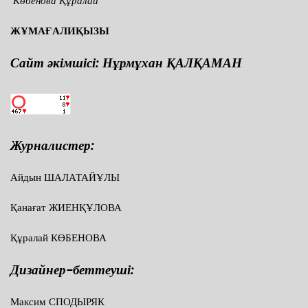
Көбенова Құралай
ЖҰМАҒАЛИҚЫЗЫ
Сайт әкімшісі: Нұрмұхан ҚАЛҚАМАН
Журналистер:
Айдын ШАЛАТАЙҰЛЫ
Қанағат ЖИЕНҚҰЛОВА
Құралай КӨБЕНОВА
Дизайнер-беттеуші:
Максим СПОДЫРЯК