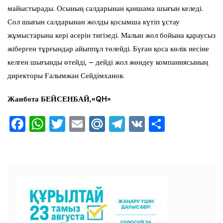
майыстырады. Осының салдарынан қаншама шығын келеді.
Сол шығын салдарынан жолды қосымша күтіп ұстау
жұмыстарына кері әсерін тигізеді. Малын жол бойына қараусыз
жіберген тұрғындар айыппұл төлейді. Бүған қоса көлік иесіне
келген шығынды өтейді, – дейді жол жөндеу компаниясының
директоры Ғалымжан Сейдімханов.
Жанбота БЕЙСЕНБАЙ,
«QH»
F
W
T
E
M
T
V
О
a
h
wi
m
ai
el
K
тп
c
at
tt
ai
l.R
e
ра
e
s
er
l
u
gr
ви
b
A
a
ть
o
p
m
o
p