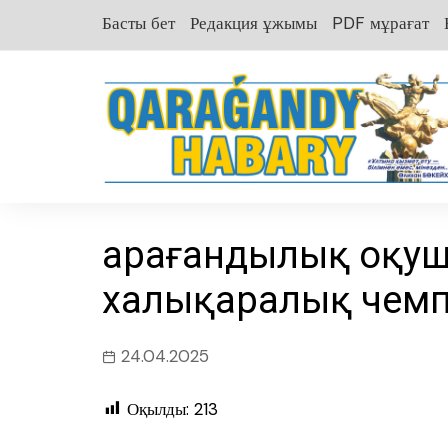
перейти
Басты бет
Редакция ұжымы
PDF мұрағат
к
содержанию
Қарағандылық оқуш
халықаралық чемп
24.04.2025
Оқылды:
213