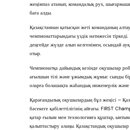
жеңімпаз атанып, командалық рух, шығармаш
баға алды.
Қазақстаннан қатысқан жеті команданың алтау
чемпионаттарындағы үздік нәтижесін тіркеді.
деңгейде жүлде алып келгенімен, осындай ау
отыр.
Чемпионатқа дайындық кезінде оқушылар робо
ағылшын тілі және ұжымдық жұмыс сынды бір
оларға болашақта жаһандық инженерлік және 
Қарағандылық оқушылардың бұл жеңісі – Қаз
бәсекеге қабілеттілігінің айғағы. FIRST Cha
қатар ғылым мен технологияға құштар, ынтым
қалыптастыру алаңы. Қазақстандық оқушылар 