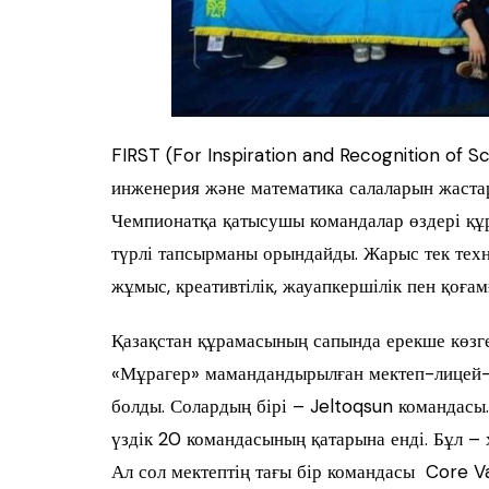
FIRST (For Inspiration and Recognition of S
инженерия және математика салаларын жаста
Чемпионатқа қатысушы командалар өздері құ
түрлі тапсырманы орындайды. Жарыс тек техн
жұмыс, креативтілік, жауапкершілік пен қоғамғ
Қазақстан құрамасының сапында ерекше көзг
«Мұрагер» мамандандырылған мектеп-лицей-
болды. Солардың бірі – Jeltoqsun командасы
үздік 20 командасының қатарына енді. Бұл – 
Ал сол мектептің тағы бір командасы Core 