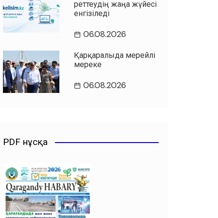
реттеудің жаңа жүйесі
енгізіледі
06.08.2026
Қарқаралыда мерейлі
мереке
06.08.2026
PDF нұсқа