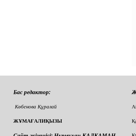
Бас редактор:
Ж
Көбенова Құралай
А
ЖҰМАҒАЛИҚЫЗЫ
Қ
Сайт әкімшісі: Нұрмұхан ҚАЛҚАМАН
Қ