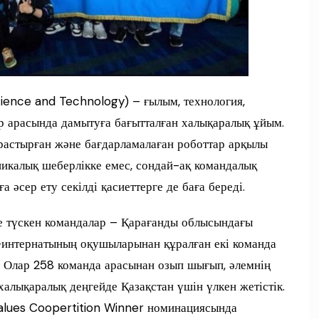
cience and Technology) – ғылым, технология,
р арасында дамытуға бағытталған халықаралық ұйым.
растырған және бағдарламалаған роботтар арқылы
икалық шеберлікке емес, сондай-ақ командалық
а әсер ету секілді қасиеттерге де баға береді.
е түскен командалар – Қарағанды облысындағы
интернатының оқушыларынан құралған екі команда
. Олар 258 команда арасынан озып шығып, әлемнің
халықаралық деңгейде Қазақстан үшін үлкен жетістік.
Values Coopertition Winner номинациясында