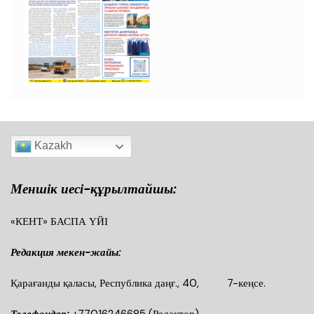
Kazakh
Меншік иесі-құрылтайшы:
«КЕНТ» БАСПА ҮЙІ
Редакция мекен-жайы:
Қарағанды қаласы, Республика даңғ., 40, 7-кеңсе.
Телефондар:
+77016246685
(Редактор)