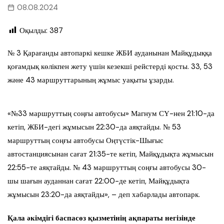
08.08.2024
Оқылды:
387
№ 3 Қарағанды автопаркі кешке ЖБИ ауданынан Майқұдыққа
қоғамдық көлікпен жету үшін кезекші рейстерді қосты. 33, 53
және 43 маршруттарының жұмыс уақыты ұзарды.
«№33 маршруттың соңғы автобусы» Магнум СҮ-нен 21:10-да
кетіп, ЖБИ-дегі жұмысын 22:30-да аяқтайды. № 53
маршруттың соңғы автобусы Оңтүстік-Шығыс
автостанциясынан сағат 21:35-те кетіп, Майқұдықта жұмысын
22:55-те аяқтайды. № 43 маршруттың соңғы автобусы 30-
шы шағын ауданнан сағат 22:00-де кетіп, Майқұдықта
жұмысын 23:20-да аяқтайды», – деп хабарлады автопарк.
Қала әкімдігі баспасөз қызметінің ақпараты негізінде