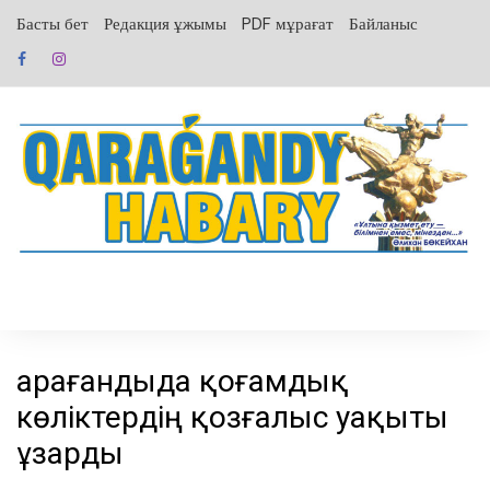
перейти
Басты бет
Редакция ұжымы
PDF мұрағат
Байланыс
к
содержанию
Қарағандыда қоғамдық
көліктердің қозғалыс уақыты
ұзарды