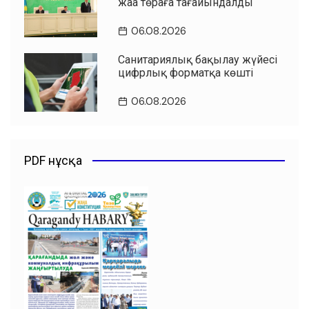
жаңа төраға тағайындалды
06.08.2026
Санитариялық бақылау жүйесі
цифрлық форматқа көшті
06.08.2026
PDF нұсқа