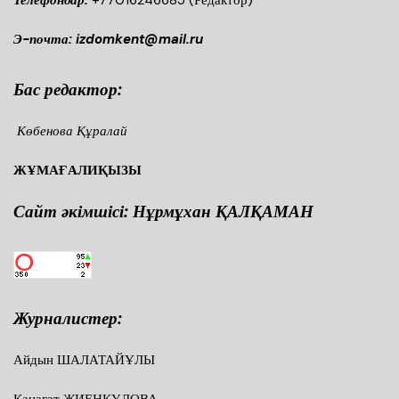
Э-почта: izdomkent@mail.ru
Бас редактор:
Көбенова Құралай
ЖҰМАҒАЛИҚЫЗЫ
Сайт әкімшісі: Нұрмұхан ҚАЛҚАМАН
Журналистер:
Айдын ШАЛАТАЙҰЛЫ
Қанағат ЖИЕНҚҰЛОВА