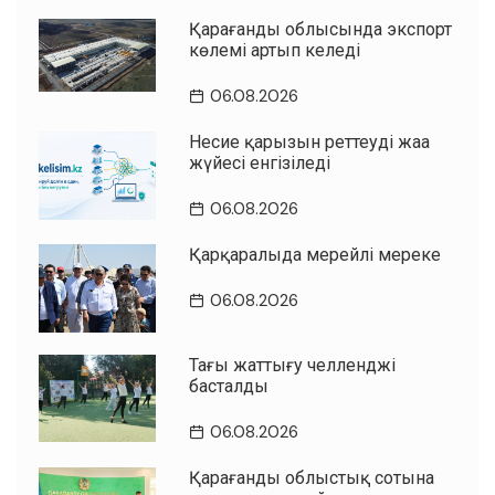
Қарағанды облысында экспорт
көлемі артып келеді
06.08.2026
Несие қарызын реттеудің жаңа
жүйесі енгізіледі
06.08.2026
Қарқаралыда мерейлі мереке
06.08.2026
Таңғы жаттығу челленджі
басталды
06.08.2026
Қарағанды облыстық сотына