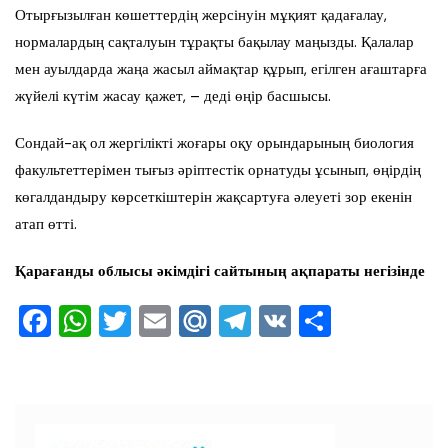
Отырғызылған көшеттердің жерсінуін мұқият қадағалау,
нормалардың сақталуын тұрақты бақылау маңызды. Қалалар
мен ауылдарда жаңа жасыл аймақтар құрып, егілген ағаштарға
жүйелі күтім жасау қажет, – деді өңір басшысы.
Сондай-ақ ол жергілікті жоғары оқу орындарының биология
факультеттерімен тығыз әріптестік орнатуды ұсынып, өңірдің
көгалдандыру көрсеткіштерін жақсартуға әлеуеті зор екенін
атап өтті.
Қарағанды облысы әкімдігі сайтының ақпараты негізінде
F
W
T
E
M
T
V
О
a
h
wi
m
ai
el
K
тп
c
at
tt
ai
l.R
e
ра
e
s
er
l
u
gr
ви