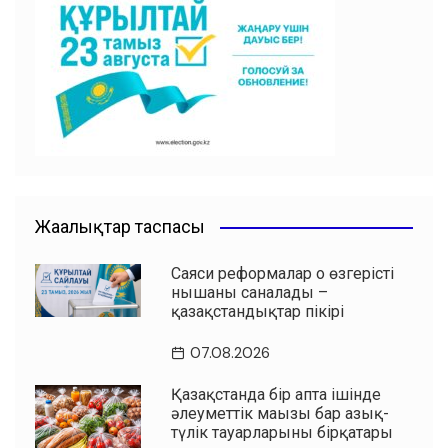
b
A
a
ть
o
p
m
o
p
k
Жаңалықтар таспасы
Саяси реформалар оң өзгерістің
нышаны саналады –
қазақстандықтар пікірі
07.08.2026
Қазақстанда бір апта ішінде
әлеуметтік маңызы бар азық-
түлік тауарларының бірқатары