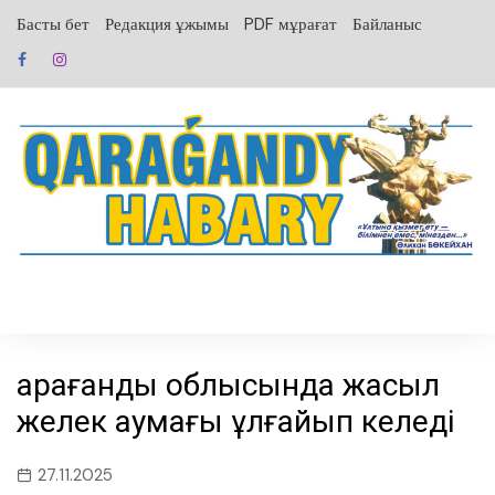
перейти
Басты бет
Редакция ұжымы
PDF мұрағат
Байланыс
к
содержанию
Қарағанды облысында жасыл
желек аумағы ұлғайып келеді
27.11.2025