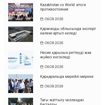
Kazakhstan vs World: итоги
противостояния
06.08.2026
Қарағанды облысында экспорт
көлемі артып келеді
06.08.2026
Несие қарызын реттеудің жаңа
жүйесі енгізіледі
06.08.2026
Қарқаралыда мерейлі мереке
06.08.2026
Таңғы жаттығу челленджі
басталды