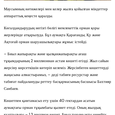
Маусымның нәтижелері мен келер жылға қойылған міндеттер
аппараттық кеңесте қаралды.
Көгалдандырудың негізгі бөлігі мемлекеттік орман қоры
жерлерінде атқарылуда. Бұл аумақта Қарағанды, Қу және
Ақтоғай орман шаруашылықтары жұмыс істейді.
– Биыл жапырақты және қылқанжапырақты ағаш
тұқымдарының 2 миллионнан астам көшеті егілді. Жыл сайын
жерсіну көрсеткішін көтеріп келеміз. Жерсінбеген көшеттерді
жаңасына алмастырамыз, – деді табиғи ресурстар және
табиғат пайдалануды реттеу басқармасының басшысы Бахтияр
Санбаев.
Көшетпен қамтамасыз ету үшін 40 гектардан асатын
аумақтағы орман тұқымбағы қызмет етеді. Оның жылдық
қуаттылығы – 1,3 миллион көшет. Биыл тұқымьақты кеңейту