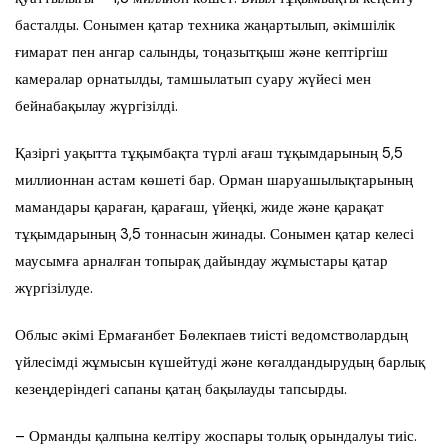
басталды. Сонымен қатар техника жаңартылып, әкімшілік
ғимарат пен ангар салынды, тоңазытқыш және кептіргіш
камералар орнатылды, тамшылатып суару жүйесі мен
бейнабақылау жүргізілді.
Қазіргі уақытта тұқымбақта түрлі ағаш тұқымдарының 5,5
миллионнан астам көшеті бар. Орман шаруашылықтарының
мамандары қараған, қарағаш, үйеңкі, жиде және қарақат
тұқымдарының 3,5 тоннасын жинады. Сонымен қатар келесі
маусымға арналған топырақ дайындау жұмыстары қатар
жүргізілуде.
Облыс әкімі Ермағанбет Бөлекпаев тиісті ведомстволардың
үйлесімді жұмысын күшейтуді және көгалдандырудың барлық
кезеңдеріндегі сапаны қатаң бақылауды тапсырды.
– Орманды қалпына келтіру жоспары толық орындалуы тиіс.