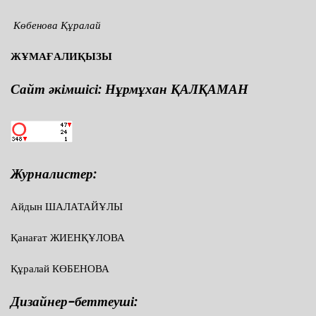
Көбенова Құралай
ЖҰМАҒАЛИҚЫЗЫ
Сайт әкімшісі: Нұрмұхан ҚАЛҚАМАН
Журналистер:
Айдын ШАЛАТАЙҰЛЫ
Қанағат ЖИЕНҚҰЛОВА
Құралай КӨБЕНОВА
Дизайнер-беттеуші: