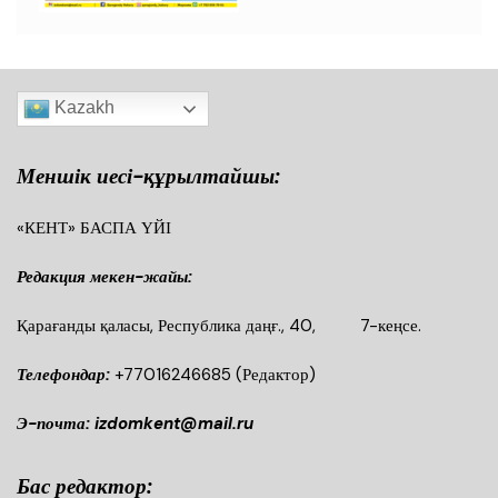
Kazakh
Меншік иесі-құрылтайшы:
«КЕНТ» БАСПА ҮЙІ
Редакция мекен-жайы:
Қарағанды қаласы, Республика даңғ., 40, 7-кеңсе.
Телефондар:
+77016246685
(Редактор)
Э-почта: izdomkent@mail.ru
Бас редактор: