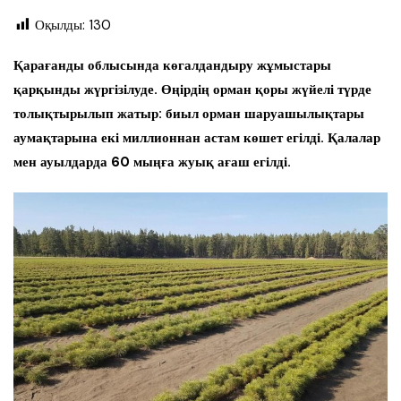
Оқылды:
130
Қарағанды облысында көгалдандыру жұмыстары
қарқынды жүргізілуде. Өңірдің орман қоры жүйелі түрде
толықтырылып жатыр: биыл орман шаруашылықтары
аумақтарына екі миллионнан астам көшет егілді. Қалалар
мен ауылдарда 60 мыңға жуық ағаш егілді.