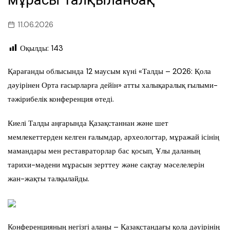
11.06.2026
Оқылды:
143
Қарағанды облысында 12 маусым күні «Талды – 2026: Қола
дәуірінен Орта ғасырларға дейін» атты халықаралық ғылыми-
тәжірибелік конференция өтеді.
Киелі Талды аңғарында Қазақстаннан және шет
мемлекеттерден келген ғалымдар, археологтар, мұражай ісінің
мамандары мен реставраторлар бас қосып, Ұлы даланың
тарихи-мәдени мұрасын зерттеу және сақтау мәселелерін
жан-жақты талқылайды.
Конференцияның негізгі алаңы – Қазақстандағы қола дәуірінің