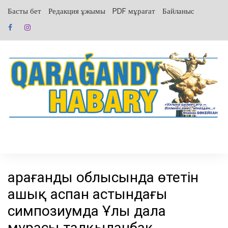
перейти
Басты бет
Редакция ұжымы
PDF мұрағат
Байланыс
к
содержанию
Қарағанды облысында өтетін
ашық аспан астындағы
симпозиумда Ұлы дала
мұрасы талқыланбақ