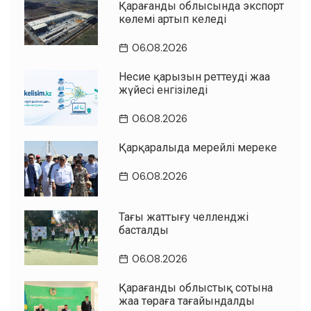
Қарағанды облысында экспорт
көлемі артып келеді
06.08.2026
Несие қарызын реттеудің жаңа
жүйесі енгізіледі
06.08.2026
Қарқаралыда мерейлі мереке
06.08.2026
Таңғы жаттығу челленджі
басталды
06.08.2026
Қарағанды облыстық сотына
жаңа төраға тағайындалды