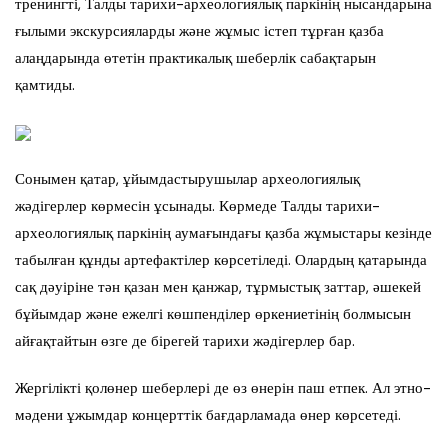
тренингті, Талды тарихи-археологиялық паркінің нысандарына
ғылыми экскурсияларды және жұмыс істеп тұрған қазба
алаңдарында өтетін практикалық шеберлік сабақтарын
қамтиды.
Сонымен қатар, ұйымдастырушылар археологиялық
жәдігерлер көрмесін ұсынады. Көрмеде Талды тарихи-
археологиялық паркінің аумағындағы қазба жұмыстары кезінде
табылған құнды артефактілер көрсетіледі. Олардың қатарында
сақ дәуіріне тән қазан мен қанжар, тұрмыстық заттар, әшекей
бұйымдар және ежелгі көшпенділер өркениетінің болмысын
айғақтайтын өзге де бірегей тарихи жәдігерлер бар.
Жергілікті қолөнер шеберлері де өз өнерін паш етпек. Ал этно-
мәдени ұжымдар концерттік бағдарламада өнер көрсетеді.