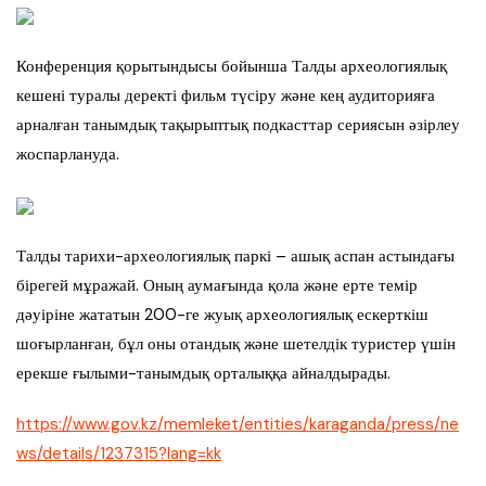
Конференция қорытындысы бойынша Талды археологиялық
кешені туралы деректі фильм түсіру және кең аудиторияға
арналған танымдық тақырыптық подкасттар сериясын әзірлеу
жоспарлануда.
Талды тарихи-археологиялық паркі – ашық аспан астындағы
бірегей мұражай. Оның аумағында қола және ерте темір
дәуіріне жататын 200-ге жуық археологиялық ескерткіш
шоғырланған, бұл оны отандық және шетелдік туристер үшін
ерекше ғылыми-танымдық орталыққа айналдырады.
https://www.gov.kz/memleket/entities/karaganda/press/ne
ws/details/1237315?lang=kk