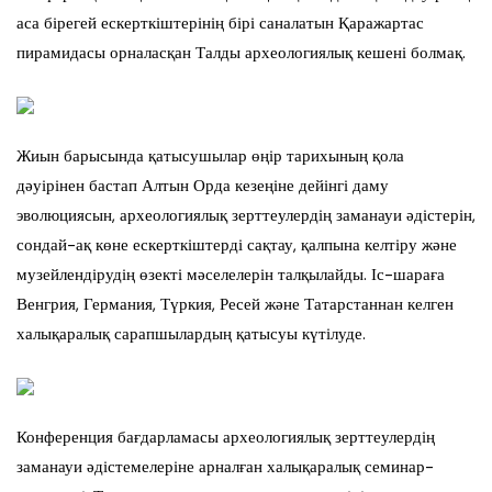
аса бірегей ескерткіштерінің бірі саналатын Қаражартас
пирамидасы орналасқан Талды археологиялық кешені болмақ.
Жиын барысында қатысушылар өңір тарихының қола
дәуірінен бастап Алтын Орда кезеңіне дейінгі даму
эволюциясын, археологиялық зерттеулердің заманауи әдістерін,
сондай-ақ көне ескерткіштерді сақтау, қалпына келтіру және
музейлендірудің өзекті мәселелерін талқылайды. Іс-шараға
Венгрия, Германия, Түркия, Ресей және Татарстаннан келген
халықаралық сарапшылардың қатысуы күтілуде.
Конференция бағдарламасы археологиялық зерттеулердің
заманауи әдістемелеріне арналған халықаралық семинар-