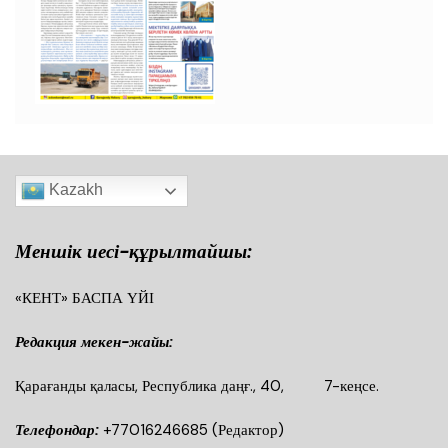
Kazakh
Меншік иесі-құрылтайшы:
«КЕНТ» БАСПА ҮЙІ
Редакция мекен-жайы:
Қарағанды қаласы, Республика даңғ., 40, 7-кеңсе.
Телефондар:
+77016246685
(Редактор)