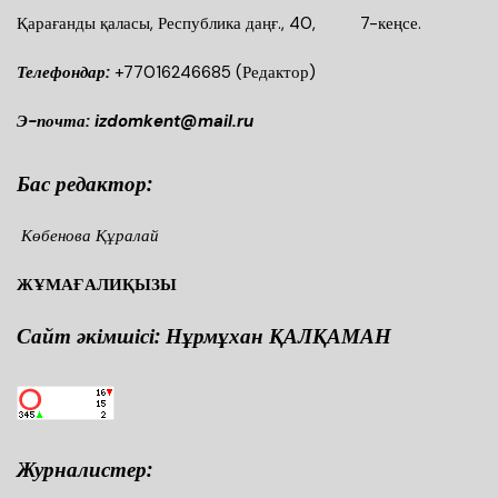
Қарағанды қаласы, Республика даңғ., 40, 7-кеңсе.
Телефондар:
+77016246685
(Редактор)
Э-почта: izdomkent@mail.ru
Бас редактор:
Көбенова Құралай
ЖҰМАҒАЛИҚЫЗЫ
Сайт әкімшісі: Нұрмұхан ҚАЛҚАМАН
Журналистер: