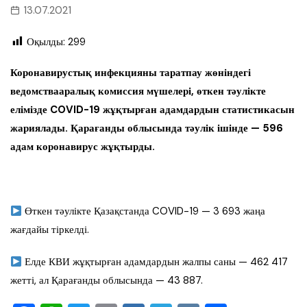
13.07.2021
Оқылды:
299
Коронавирустық инфекцияны таратпау жөніндегі
ведомствааралық комиссия мүшелері, өткен тәулікте
елімізде COVID-19 жұқтырған адамдардын статистикасын
жариялады. Қарағанды облысында тәулік ішінде — 596
адам коронавирус жұқтырды.
Өткен тәулікте Қазақстанда COVID-19 — 3 693 жаңа
жағдайы тіркелді.
Елде КВИ жұқтырған адамдардын жалпы саны — 462 417
жетті, ал Қарағанды облысында — 43 887.