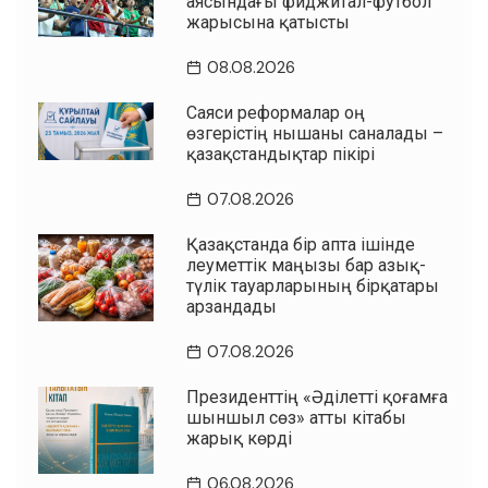
аясындағы фиджитал-футбол
жарысына қатысты
08.08.2026
Саяси реформалар оң
өзгерістің нышаны саналады –
қазақстандықтар пікірі
07.08.2026
Қазақстанда бір апта ішінде
әлеуметтік маңызы бар азық-
түлік тауарларының бірқатары
арзандады
07.08.2026
Президенттің «Әділетті қоғамға
шыншыл сөз» атты кітабы
жарық көрді
06.08.2026