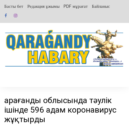
перейти
Басты бет
Редакция ұжымы
PDF мұрағат
Байланыс
к
содержанию
Қарағанды облысында тәулік
ішінде 596 адам коронавирус
жұқтырды